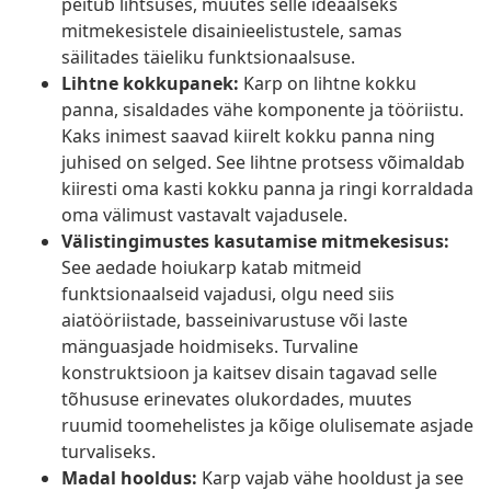
peitub lihtsuses, muutes selle ideaalseks
mitmekesistele disainieelistustele, samas
säilitades täieliku funktsionaalsuse.
Lihtne kokkupanek:
Karp on lihtne kokku
panna, sisaldades vähe komponente ja tööriistu.
Kaks inimest saavad kiirelt kokku panna ning
juhised on selged. See lihtne protsess võimaldab
kiiresti oma kasti kokku panna ja ringi korraldada
oma välimust vastavalt vajadusele.
Välistingimustes kasutamise mitmekesisus:
See aedade hoiukarp katab mitmeid
funktsionaalseid vajadusi, olgu need siis
aiatööriistade, basseinivarustuse või laste
mänguasjade hoidmiseks. Turvaline
konstruktsioon ja kaitsev disain tagavad selle
tõhususe erinevates olukordades, muutes
ruumid toomehelistes ja kõige olulisemate asjade
turvaliseks.
Madal hooldus:
Karp vajab vähe hooldust ja see