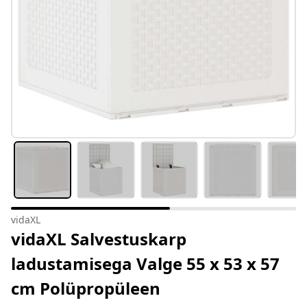
vidaXL
vidaXL Salvestuskarp
ladustamisega Valge 55 x 53 x 57
cm Polüpropüleen