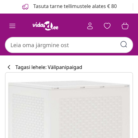
Eelmine
Järgmine
Tasuta tarne tellimustele alates € 80
Tagasi lehele: Välipanipaigad
Köögikollektsi
#sharemevidaxl