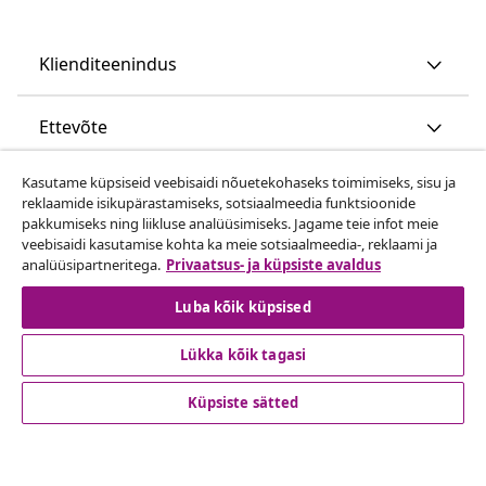
Klienditeenindus
Ettevõte
Kasutame küpsiseid veebisaidi nõuetekohaseks toimimiseks, sisu ja
vidaXL
reklaamide isikupärastamiseks, sotsiaalmeedia funktsioonide
pakkumiseks ning liikluse analüüsimiseks. Jagame teie infot meie
veebisaidi kasutamise kohta ka meie sotsiaalmeedia-, reklaami ja
Vaata rohkem
analüüsipartneritega.
Privaatsus- ja küpsiste avaldus
Luba kõik küpsised
Lükka kõik tagasi
Küpsiste sätted
© 2008-2026 vidaXL www.vidaxl.ee on vidaXL Marketplace
Europe B.V. veebileht