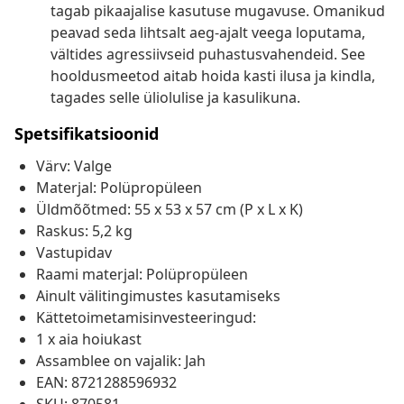
tagab pikaajalise kasutuse mugavuse. Omanikud
peavad seda lihtsalt aeg-ajalt veega loputama,
vältides agressiivseid puhastusvahendeid. See
hooldusmeetod aitab hoida kasti ilusa ja kindla,
tagades selle üliolulise ja kasulikuna.
Spetsifikatsioonid
Värv: Valge
Materjal: Polüpropüleen
Üldmõõtmed: 55 x 53 x 57 cm (P x L x K)
Raskus: 5,2 kg
Vastupidav
Raami materjal: Polüpropüleen
Ainult välitingimustes kasutamiseks
Kättetoimetamisinvesteeringud:
1 x aia hoiukast
Assamblee on vajalik: Jah
EAN: 8721288596932