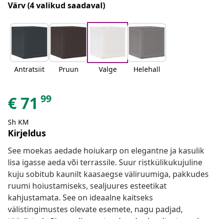
Värv
(4 valikud saadaval)
Antratsiit
Pruun
Valge
Helehall
99
€
71
Sh KM
Kirjeldus
See moekas aedade hoiukarp on elegantne ja kasulik
lisa igasse aeda või terrassile. Suur ristkülikukujuline
kuju sobitub kaunilt kaasaegse väliruumiga, pakkudes
ruumi hoiustamiseks, sealjuures esteetikat
kahjustamata. See on ideaalne kaitseks
välistingimustes olevate esemete, nagu padjad,