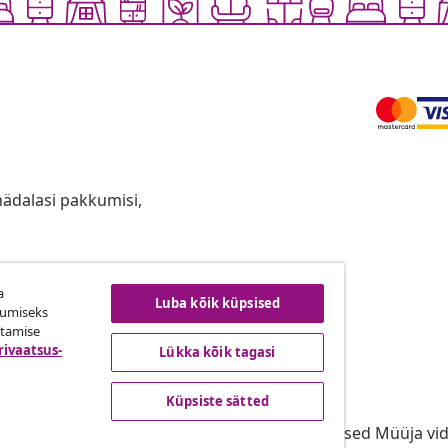
anädalasi pakkumisi,
a
ingust taganemine
Luba kõik küpsised
kumiseks
utamise
rivaatsus-
Lükka kõik tagasi
vidaXL
Küpsiste sätted
gramm
vidaXList
aXLi jaoks
Kasutustingimused Müüja vi