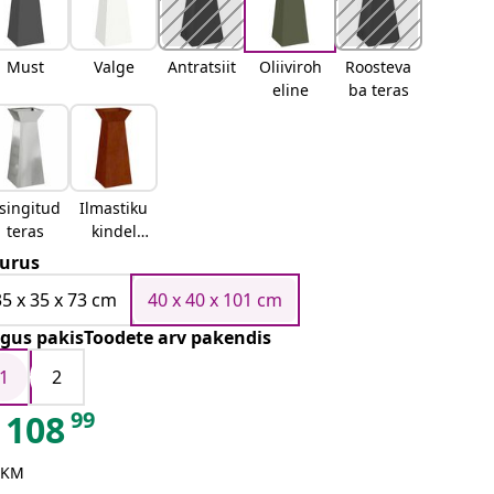
Must
Valge
Antratsiit
Oliiviroh
Roosteva
eline
ba teras
singitud
Ilmastiku
teras
kindel
teras
urus
35 x 35 x 73 cm
40 x 40 x 101 cm
gus pakisToodete arv pakendis
1
2
99
108
 KM