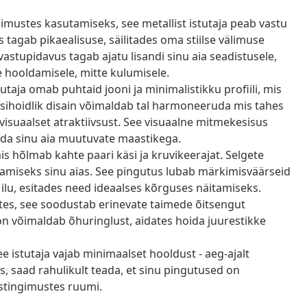
imustes kasutamiseks, see metallist istutaja peab vastu
s tagab pikaealisuse, säilitades oma stiilse välimuse
astupidavus tagab ajatu lisandi sinu aia seadistusele,
hooldamisele, mitte kulumisele.
taja omab puhtaid jooni ja minimalistikku profiili, mis
sihoidlik disain võimaldab tal harmoneeruda mis tahes
visuaalset atraktiivsust. See visuaalne mitmekesisus
da sinu aia muutuvate maastikega.
s hõlmab kahte paari käsi ja kruvikeerajat. Selgete
tamiseks sinu aias. See pingutus lubab märkimisväärseid
 ilu, esitades need ideaalses kõrguses näitamiseks.
stes, see soodustab erinevate taimede õitsengut
on võimaldab õhuringlust, aidates hoida juurestikke
e istutaja vajab minimaalset hooldust - aeg-ajalt
, saad rahulikult teada, et sinu pingutused on
istingimustes ruumi.