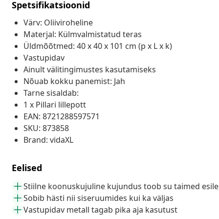
Spetsifikatsioonid
Värv: Oliiviroheline
Materjal: Külmvalmistatud teras
Üldmõõtmed: 40 x 40 x 101 cm (p x L x k)
Vastupidav
Ainult välitingimustes kasutamiseks
Nõuab kokku panemist: Jah
Tarne sisaldab:
1 x Pillari lillepott
EAN: 8721288597571
SKU: 873858
Brand: vidaXL
Eelised
Stiilne koonuskujuline kujundus toob su taimed esile
Sobib hästi nii siseruumides kui ka väljas
Vastupidav metall tagab pika aja kasutust