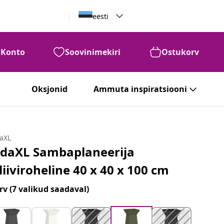
eesti
Konto
Soovinimekiri
Ostukorv
Oksjonid
Ammuta inspiratsiooni
daXL
idaXL Sambaplaneerija
liiviroheline 40 x 40 x 100 cm
rv
(7 valikud saadaval)