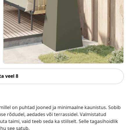
a veel 8
millel on puhtad jooned ja minimaalne kaunistus. Sobib
use rõdudel, aedades või terrassidel. Valmistatud
ta taimi, vaid teeb seda ka stiilselt. Selle tagasihoidlik
uhu see satub.