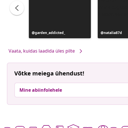
Postitus
garden_addicted_
Postitus
natalia87d
avaldatud
avaldatud
Vaata, kuidas laadida üles pilte
Võtke meiega ühendust!
Mine abiinfolehele