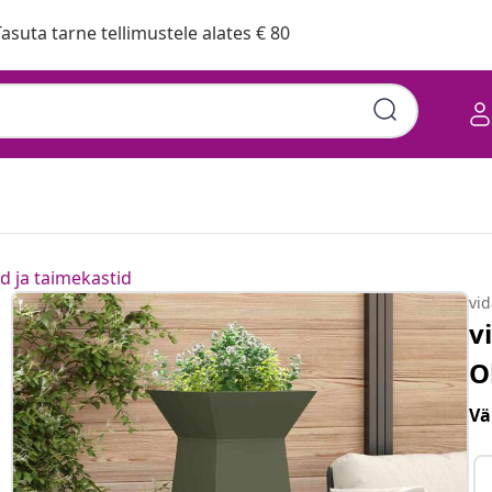
asuta tarne tellimustele alates € 80
d ja taimekastid
vi
v
O
Vä