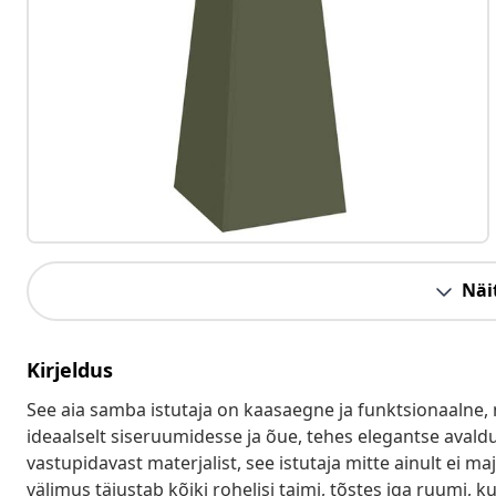
Näit
Kirjeldus
See aia samba istutaja on kaasaegne ja funktsionaalne, 
ideaalselt siseruumidesse ja õue, tehes elegantse avald
vastupidavast materjalist, see istutaja mitte ainult ei maju
välimus täiustab kõiki rohelisi taimi, tõstes iga ruumi, k