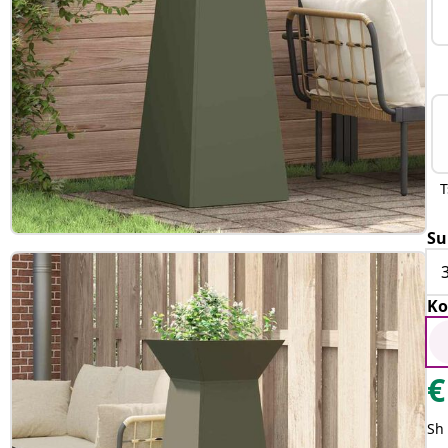
T
Su
Ko
€
Sh