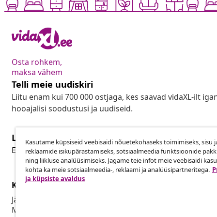
Osta rohkem,
maksa vähem
Telli meie uudiskiri
Liitu enam kui 700 000 ostjaga, kes saavad vidaXL-ilt ig
hooajalisi soodustusi ja uudiseid.
Lepingust taganemine
Kasutame küpsiseid veebisaidi nõuetekohaseks toimimiseks, sisu j
Lep
Esita oma tellimuse kohta tagastamissoov.
reklaamide isikupärastamiseks, sotsiaalmeedia funktsioonide pak
ning liikluse analüüsimiseks. Jagame teie infot meie veebisaidi kas
kohta ka meie sotsiaalmeedia-, reklaami ja analüüsipartneritega.
P
ja küpsiste avaldus
Klienditeenindus
Ettevõte
Jälgi oma tellimust
Partnerpro
Mi konto
Tootmine vid