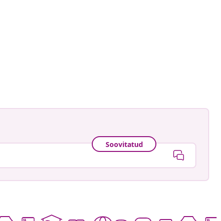
namele_
ud
Soovitatud