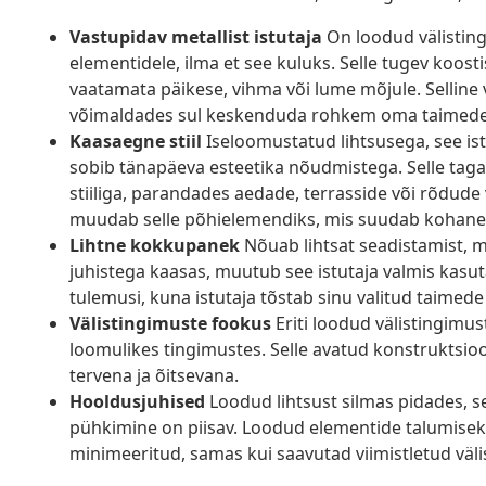
Vastupidav metallist istutaja
On loodud välisting
elementidele, ilma et see kuluks. Selle tugev koosti
vaatamata päikese, vihma või lume mõjule. Selline v
võimaldades sul keskenduda rohkem oma taimede 
Kaasaegne stiil
Iseloomustatud lihtsusega, see istu
sobib tänapäeva esteetika nõudmistega. Selle taga
stiiliga, parandades aedade, terrasside või rõdude 
muudab selle põhielemendiks, mis suudab kohane
Lihtne kokkupanek
Nõuab lihtsat seadistamist, mi
juhistega kaasas, muutub see istutaja valmis kasu
tulemusi, kuna istutaja tõstab sinu valitud taimede
Välistingimuste fookus
Eriti loodud välistingimu
loomulikes tingimustes. Selle avatud konstruktsio
tervena ja õitsevana.
Hooldusjuhised
Loodud lihtsust silmas pidades, se
pühkimine on piisav. Loodud elementide talumiseks
minimeeritud, samas kui saavutad viimistletud väl