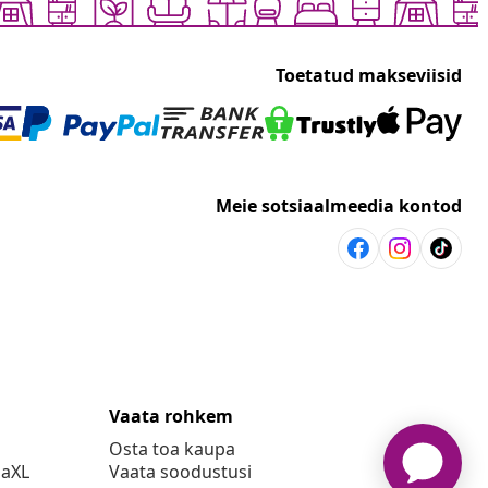
Toetatud makseviisid
Meie sotsiaalmeedia kontod
Vaata rohkem
Osta toa kaupa
daXL
Vaata soodustusi