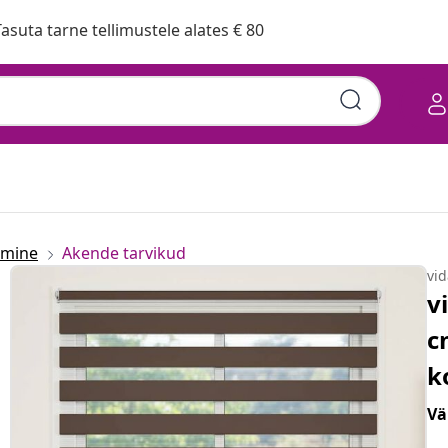
asuta tarne tellimustele alates € 80
emine
Akende tarvikud
vi
v
c
k
Vä