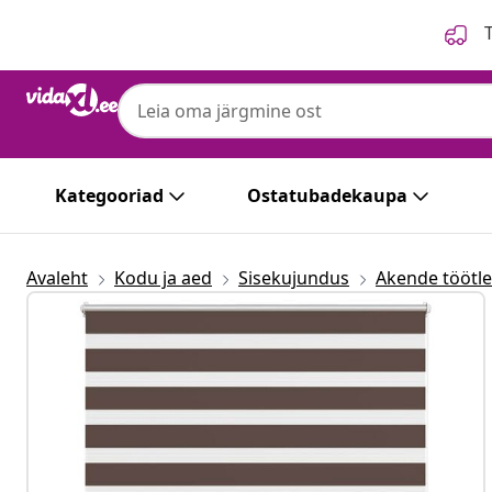
Eelmine
Järgmine
T
Kategooriad
Ostatubadekaupa
Avaleht
Kodu ja aed
Sisekujundus
Akende töötl