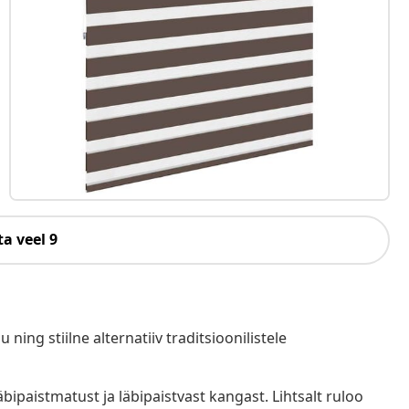
a veel 9
ing stiilne alternatiiv traditsioonilistele
bipaistmatust ja läbipaistvast kangast. Lihtsalt ruloo