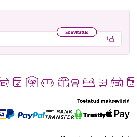
Soovitatud
Toetatud makseviisid