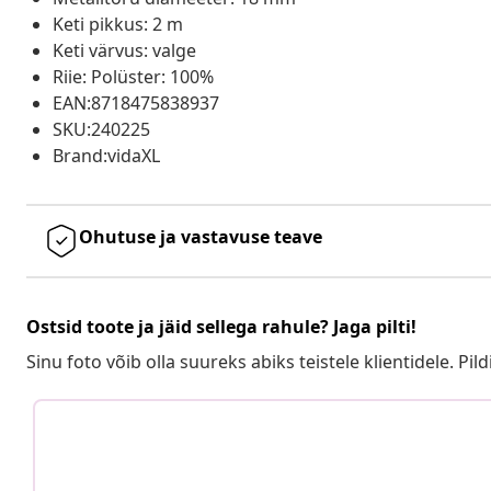
Keti pikkus: 2 m
Keti värvus: valge
Riie: Polüster: 100%
EAN:8718475838937
SKU:240225
Brand:vidaXL
Ohutuse ja vastavuse teave
Ostsid toote ja jäid sellega rahule? Jaga pilti!
Sinu foto võib olla suureks abiks teistele klientidele. Pild