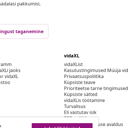
anädalasi pakkumisi,
ingust taganemine
vidaXL
gramm
vidaXList
aXLi jaoks
Kasutustingimused Müüja vi
or vidaXL
Privaatsuspoliitika
stoo
Küpsiste teave
Prioriteetse tarne tingimused
Küpsiste sätted
vidaXLis töötamine
Turvalisus
Eli vastutav isik
EPR poliitika
Juurdepääsetavuse avaldus
a