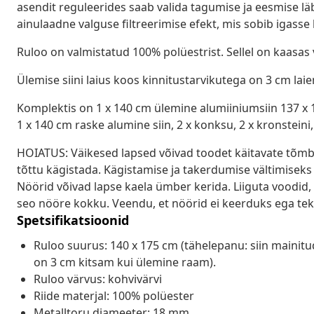
asendit reguleerides saab valida tagumise ja eesmise läbi
ainulaadne valguse filtreerimise efekt, mis sobib igass
Ruloo on valmistatud 100% polüestrist. Sellel on kaasas
Ülemise siini laius koos kinnitustarvikutega on 3 cm laie
Komplektis on 1 x 140 cm ülemine alumiiniumsiin 137 x 
1 x 140 cm raske alumine siin, 2 x konksu, 2 x kronsteini, 1
HOIATUS: Väikesed lapsed võivad toodet käitavate tõmbe
tõttu kägistada. Kägistamise ja takerdumise vältimisek
Nöörid võivad lapse kaela ümber kerida. Liiguta voodid
seo nööre kokku. Veendu, et nöörid ei keerduks ega teki
Spetsifikatsioonid
Ruloo suurus: 140 x 175 cm (tähelepanu: siin mainitu
on 3 cm kitsam kui ülemine raam).
Ruloo värvus: kohvivärvi
Riide materjal: 100% polüester
Metalltoru diameeter: 18 mm