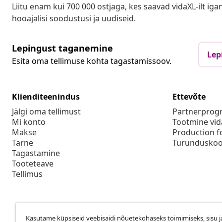
Liitu enam kui 700 000 ostjaga, kes saavad vidaXL-ilt ig
hooajalisi soodustusi ja uudiseid.
Lepingust taganemine
Lep
Esita oma tellimuse kohta tagastamissoov.
Klienditeenindus
Ettevõte
Jälgi oma tellimust
Partnerpro
Mi konto
Tootmine vid
Makse
Production f
Tarne
Turunduskoo
Tagastamine
Tooteteave
Tellimus
Kasutame küpsiseid veebisaidi nõuetekohaseks toimimiseks, sisu j