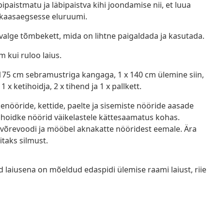
paistmatu ja läbipaistva kihi joondamise nii, et luua
e kaasaegsesse eluruumi.
 valge tõmbekett, mida on lihtne paigaldada ja kasutada.
m kui ruloo laius.
175 cm sebramustriga kangaga, 1 x 140 cm ülemine siin,
 x ketihoidja, 2 x tihend ja 1 x pallkett.
nööride, kettide, paelte ja sisemiste nööride aasade
s hoidke nöörid väikelastele kättesaamatus kohas.
, võrevoodi ja mööbel aknakatte nööridest eemale. Ära
taks silmust.
d laiusena on mõeldud edaspidi ülemise raami laiust, riie