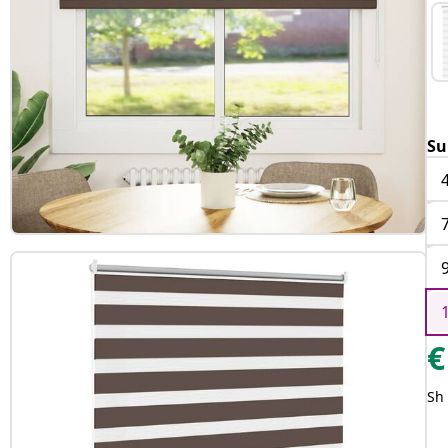
Su
€
Sh