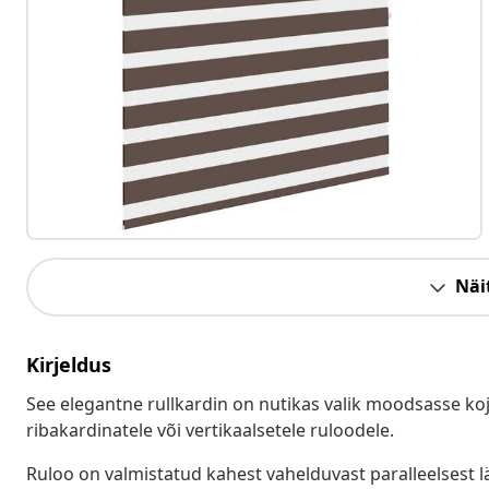
Näit
Kirjeldus
See elegantne rullkardin on nutikas valik moodsasse koju n
ribakardinatele või vertikaalsetele ruloodele.
Ruloo on valmistatud kahest vahelduvast paralleelsest lä