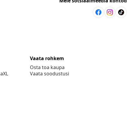
Meie sotsiaalmeedia kontod
Vaata rohkem
Osta toa kaupa
daXL
Vaata soodustusi