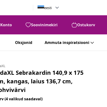
eesti
Konto
Soovinimekiri
Ostukorv
Oksjonid
Ammuta inspiratsiooni
daXL
idaXL Sebrakardin 140,9 x 175
m, kangas, laius 136,7 cm,
ohvivärvi
rv
(4 valikud saadaval)