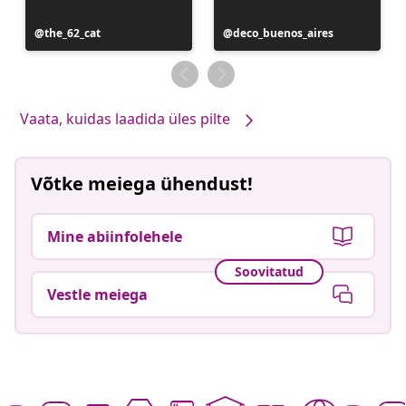
Postitus
the_62_cat
Postitus
deco_buenos_aires
avaldatud
avaldatud
Vaata, kuidas laadida üles pilte
Võtke meiega ühendust!
Mine abiinfolehele
Soovitatud
Vestle meiega