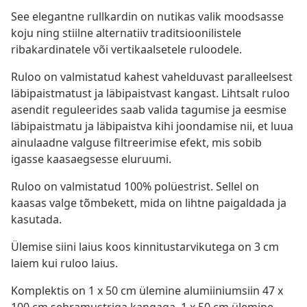
See elegantne rullkardin on nutikas valik moodsasse
koju ning stiilne alternatiiv traditsioonilistele
ribakardinatele või vertikaalsetele ruloodele.
Ruloo on valmistatud kahest vahelduvast paralleelsest
läbipaistmatust ja läbipaistvast kangast. Lihtsalt ruloo
asendit reguleerides saab valida tagumise ja eesmise
läbipaistmatu ja läbipaistva kihi joondamise nii, et luua
ainulaadne valguse filtreerimise efekt, mis sobib
igasse kaasaegsesse eluruumi.
Ruloo on valmistatud 100% polüestrist. Sellel on
kaasas valge tõmbekett, mida on lihtne paigaldada ja
kasutada.
Ülemise siini laius koos kinnitustarvikutega on 3 cm
laiem kui ruloo laius.
Komplektis on 1 x 50 cm ülemine alumiiniumsiin 47 x