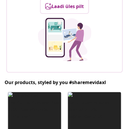
Laadi üles pilt
Our products, styled by you #sharemevidaxl