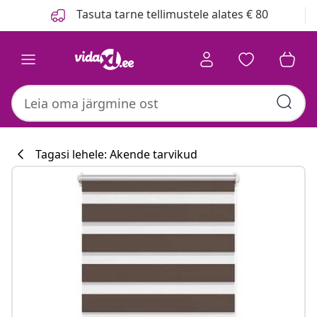
Eelmine
Järgmine
Tasuta tarne tellimustele alates € 80
Tagasi lehele: Akende tarvikud
Köögikollektsi
#sharemevidaxl