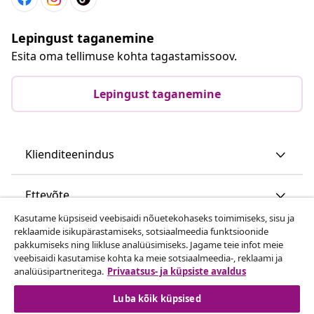
Lepingust taganemine
Esita oma tellimuse kohta tagastamissoov.
Lepingust taganemine
Klienditeenindus
Ettevõte
Kasutame küpsiseid veebisaidi nõuetekohaseks toimimiseks, sisu ja
reklaamide isikupärastamiseks, sotsiaalmeedia funktsioonide
vidaXL
pakkumiseks ning liikluse analüüsimiseks. Jagame teie infot meie
veebisaidi kasutamise kohta ka meie sotsiaalmeedia-, reklaami ja
analüüsipartneritega.
Privaatsus- ja küpsiste avaldus
Vaata rohkem
Luba kõik küpsised