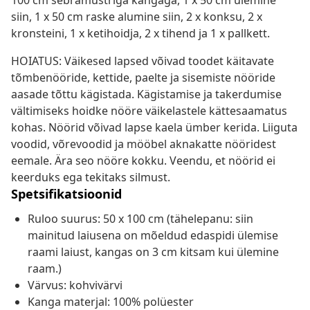
100 cm sebramustriga kangaga, 1 x 50 cm ülemine
siin, 1 x 50 cm raske alumine siin, 2 x konksu, 2 x
kronsteini, 1 x ketihoidja, 2 x tihend ja 1 x pallkett.
HOIATUS: Väikesed lapsed võivad toodet käitavate
tõmbenööride, kettide, paelte ja sisemiste nööride
aasade tõttu kägistada. Kägistamise ja takerdumise
vältimiseks hoidke nööre väikelastele kättesaamatus
kohas. Nöörid võivad lapse kaela ümber kerida. Liiguta
voodid, võrevoodid ja mööbel aknakatte nööridest
eemale. Ära seo nööre kokku. Veendu, et nöörid ei
keerduks ega tekitaks silmust.
Spetsifikatsioonid
Ruloo suurus: 50 x 100 cm (tähelepanu: siin
mainitud laiusena on mõeldud edaspidi ülemise
raami laiust, kangas on 3 cm kitsam kui ülemine
raam.)
Värvus: kohvivärvi
Kanga materjal: 100% polüester