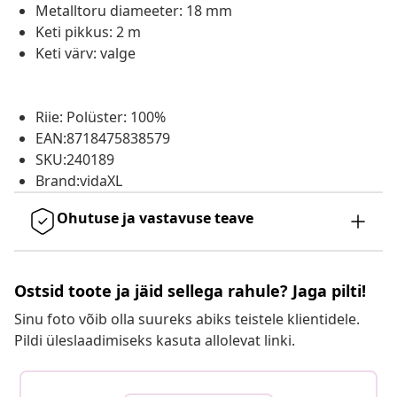
Metalltoru diameeter: 18 mm
Keti pikkus: 2 m
Keti värv: valge
Riie: Polüster: 100%
EAN:8718475838579
SKU:240189
Brand:vidaXL
Ohutuse ja vastavuse teave
Ostsid toote ja jäid sellega rahule? Jaga pilti!
Sinu foto võib olla suureks abiks teistele klientidele.
Pildi üleslaadimiseks kasuta allolevat linki.