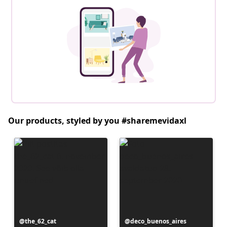
Our products, styled by you #sharemevidaxl
Postitus
the_62_cat
Postitus
deco_buenos_aires