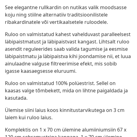
See elegantne rullkardin on nutikas valik moodsasse
koju ning stiilne alternatiiv traditsioonilistele
ribakardinatele või vertikaalsetele ruloodele.
Ruloo on valmistatud kahest vahelduvast paralleelsest
läbipaistmatust ja läbipaistvast kangast. Lihtsalt ruloo
asendit reguleerides saab valida tagumise ja eesmise
läbipaistmatu ja läbipaistva kihi joondamise nii, et luua
ainulaadne valguse filtreerimise efekt, mis sobib
igasse kaasaegsesse eluruumi.
Ruloo on valmistatud 100% polüestrist. Sellel on
kaasas valge tõmbekett, mida on lihtne paigaldada ja
kasutada.
Ülemise siini laius koos kinnitustarvikutega on 3 cm
laiem kui ruloo laius.
Komplektis on 1 x 70 cm ülemine alumiiniumsiin 67 x