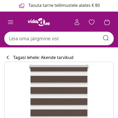
Eelmine
Järgmine
Tasuta tarne tellimustele alates € 80
Tagasi lehele: Akende tarvikud
Köögikollektsi
#sharemevidaxl