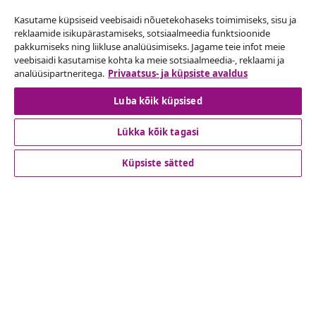
Lepingust taganemine
Kasutame küpsiseid veebisaidi nõuetekohaseks toimimiseks, sisu ja
Esita oma tellimuse kohta tagastamissoov.
reklaamide isikupärastamiseks, sotsiaalmeedia funktsioonide
pakkumiseks ning liikluse analüüsimiseks. Jagame teie infot meie
Lepingust taganemine
veebisaidi kasutamise kohta ka meie sotsiaalmeedia-, reklaami ja
analüüsipartneritega.
Privaatsus- ja küpsiste avaldus
Luba kõik küpsised
Klienditeenindus
Lükka kõik tagasi
Ettevõte
Küpsiste sätted
vidaXL
Vaata rohkem