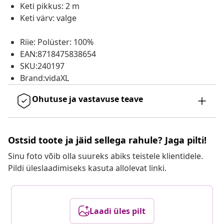
Keti pikkus: 2 m
Keti värv: valge
Riie: Polüster: 100%
EAN:8718475838654
SKU:240197
Brand:vidaXL
Ohutuse ja vastavuse teave
Ostsid toote ja jäid sellega rahule? Jaga pilti!
Sinu foto võib olla suureks abiks teistele klientidele.
Pildi üleslaadimiseks kasuta allolevat linki.
Laadi üles pilt