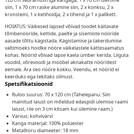
120 cm sebramustriga kangaga, 1 x 70 cm ülemine
siin, 1 x 70 cm raske alumine siin, 2 x konksu, 2 x
kronsteini, 1 x ketihoidja, 2 x tihend ja 1 x pallkett.
HOIATUS: Väikesed lapsed võivad toodet käitavate
tõmbenööride, kettide, paelte ja sisemiste nööride
aasade tõttu kägistada. Kägistamise ja takerdumise
vältimiseks hoidke nööre väikelastele kättesaamatus
kohas. Nöörid võivad lapse kaela ümber kerida. Liiguta
voodid, võrevoodi ja mööbel aknakatte nööridest
eemale. Ära seo nööre kokku. Veendu, et nöörid ei
keerduks ega tekitaks silmust.
Spetsifikatsioonid
Ruloo suurus: 70 x 120 cm (Tähelepanu: Siin
mainitud laiust on mõeldud edaspidi ülemise raami
laiust, riie on 3 cm kitsam kui ülemine raam.)
Värvus: kohvivärvi
Kanga materjal: 100% polüester
Metalltoru diameeter: 18 mm