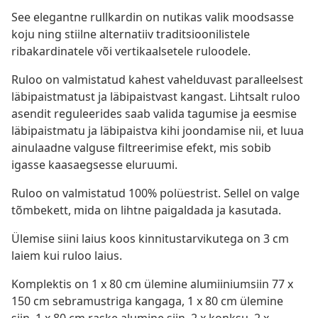
See elegantne rullkardin on nutikas valik moodsasse
koju ning stiilne alternatiiv traditsioonilistele
ribakardinatele või vertikaalsetele ruloodele.
Ruloo on valmistatud kahest vahelduvast paralleelsest
läbipaistmatust ja läbipaistvast kangast. Lihtsalt ruloo
asendit reguleerides saab valida tagumise ja eesmise
läbipaistmatu ja läbipaistva kihi joondamise nii, et luua
ainulaadne valguse filtreerimise efekt, mis sobib
igasse kaasaegsesse eluruumi.
Ruloo on valmistatud 100% polüestrist. Sellel on valge
tõmbekett, mida on lihtne paigaldada ja kasutada.
Ülemise siini laius koos kinnitustarvikutega on 3 cm
laiem kui ruloo laius.
Komplektis on 1 x 80 cm ülemine alumiiniumsiin 77 x
150 cm sebramustriga kangaga, 1 x 80 cm ülemine