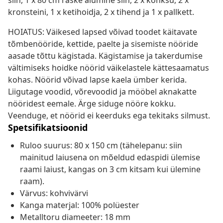
siin, 1 x 80 cm raske alumine siin, 2 x konksu, 2 x
kronsteini, 1 x ketihoidja, 2 x tihend ja 1 x pallkett.
HOIATUS: Väikesed lapsed võivad toodet käitavate
tõmbenööride, kettide, paelte ja sisemiste nööride
aasade tõttu kägistada. Kägistamise ja takerdumise
vältimiseks hoidke nöörid väikelastele kättesaamatus
kohas. Nöörid võivad lapse kaela ümber kerida.
Liigutage voodid, võrevoodid ja mööbel aknakatte
nööridest eemale. Ärge siduge nööre kokku.
Veenduge, et nöörid ei keerduks ega tekitaks silmust.
Spetsifikatsioonid
Ruloo suurus: 80 x 150 cm (tähelepanu: siin
mainitud laiusena on mõeldud edaspidi ülemise
raami laiust, kangas on 3 cm kitsam kui ülemine
raam).
Värvus: kohvivärvi
Kanga materjal: 100% polüester
Metalltoru diameeter: 18 mm