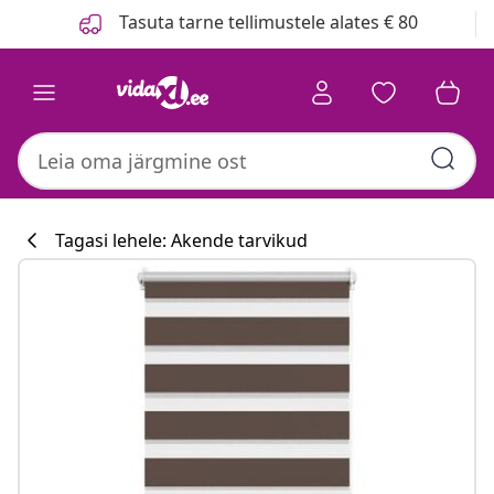
Eelmine
Järgmine
Tasuta tarne tellimustele alates € 80
Tagasi lehele: Akende tarvikud
Köögikollektsi
#sharemevidaxl