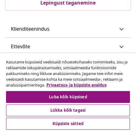
Lepingust taganemine
Klienditeenindus
Ettevõte
Kasutame küpsiseid veebisaidi nõuetekohaseks toimimiseks, sisu ja
vidaXL
reklaamide isikupärastamiseks, sotsiaalmeedia funktsioonide
pakkumiseks ning liikluse analüüsimiseks. Jagame teie infot meie
veebisaidi kasutamise kohta ka meie sotsiaalmeedia-, reklaami ja
Vaata rohkem
analüüsipartneritega.
Privaatsus- ja küpsiste avaldus
Luba kõik küpsised
Lükka kõik tagasi
Küpsiste sätted
© 2008-2026 vidaXL www.vidaxl.ee on vidaXL Marketplace