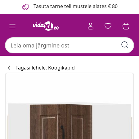
Eelmine
Järgmine
Tasuta tarne tellimustele alates € 80
Tagasi lehele: Köögikapid
Köögikollektsi
#sharemevidaxl