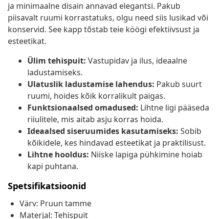
ja minimaalne disain annavad elegantsi. Pakub
piisavalt ruumi korrastatuks, olgu need siis lusikad või
konservid. See kapp tõstab teie köögi efektiivsust ja
esteetikat.
Ülim tehispuit:
Vastupidav ja ilus, ideaalne
ladustamiseks.
Ulatuslik ladustamise lahendus:
Pakub suurt
ruumi, hoides kõik korralikult paigas.
Funktsionaalsed omadused:
Lihtne ligi pääseda
riiulitele, mis aitab asju korras hoida.
Ideaalsed siseruumides kasutamiseks:
Sobib
kõikidele, kes hindavad esteetikat ja praktilisust.
Lihtne hooldus:
Niiske lapiga pühkimine hoiab
kapi puhtana.
Spetsifikatsioonid
Värv: Pruun tamme
Materjal: Tehispuit