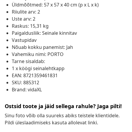
Üldmõõtmed: 57 x 57 x 40 cm (p x L x k)
Riiulite arv: 2
Uste arv: 2
Raskus: 15,31 kg
Paigaldusliik: Seinale kinnitav
Vastupidav
Nõuab kokku panemist: Jah
Vahemiku nimi: PORTO
Tarne sisaldab:
1 x köögi seinalehtkapp
EAN: 8721359461831
SKU: 885312
Brand: vidaXL
Ostsid toote ja jäid sellega rahule? Jaga pilti!
Sinu foto võib olla suureks abiks teistele klientidele.
Pildi üleslaadimiseks kasuta allolevat linki.