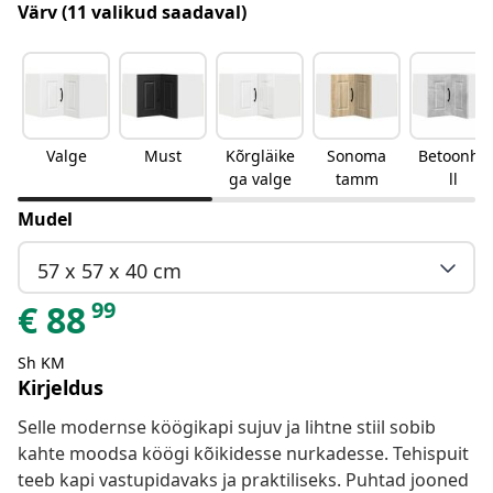
Värv
(11 valikud saadaval)
Valge
Must
Kõrgläike
Sonoma
Betoonha
ga valge
tamm
ll
Mudel
57 x 57 x 40 cm
99
€
88
Sh KM
Kirjeldus
Selle modernse köögikapi sujuv ja lihtne stiil sobib
kahte moodsa köögi kõikidesse nurkadesse. Tehispuit
teeb kapi vastupidavaks ja praktiliseks. Puhtad jooned