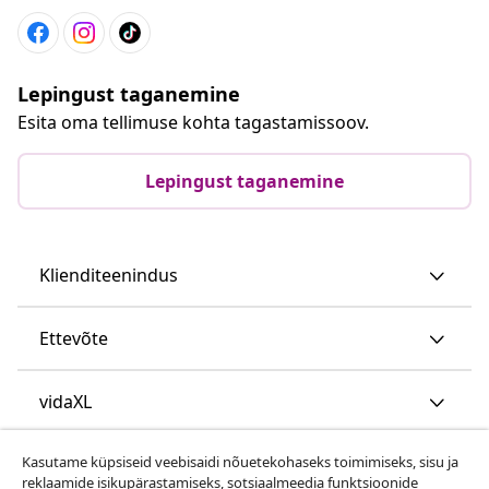
Lepingust taganemine
Esita oma tellimuse kohta tagastamissoov.
Lepingust taganemine
Klienditeenindus
Ettevõte
vidaXL
Kasutame küpsiseid veebisaidi nõuetekohaseks toimimiseks, sisu ja
Vaata rohkem
reklaamide isikupärastamiseks, sotsiaalmeedia funktsioonide