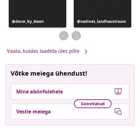
Postitus
decor_by_dawn
Postitus
nadines_landhaustraum
avaldatud
avaldatud
Vaata, kuidas laadida üles pilte
Võtke meiega ühendust!
Mine abiinfolehele
Soovitatud
Vestle meiega