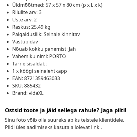
Üldmõõtmed: 57 x 57 x 80 cm (p x L x k)
Riiulite arv: 3
Uste arv: 2
Raskus: 25,49 kg
Paigaldusliik: Seinale kinnitav
Vastupidav
Nõuab kokku panemist: Jah
Vahemiku nimi: PORTO
Tarne sisaldab:
1 x köögi seinalehtkapp
EAN: 8721359463033
SKU: 885432
Brand: vidaXL
Ostsid toote ja jäid sellega rahule? Jaga pilti!
Sinu foto võib olla suureks abiks teistele klientidele.
Pildi üleslaadimiseks kasuta allolevat linki.