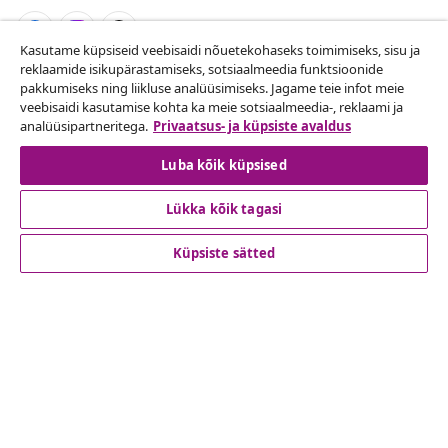
Kasutame küpsiseid veebisaidi nõuetekohaseks toimimiseks, sisu ja
reklaamide isikupärastamiseks, sotsiaalmeedia funktsioonide
Lepingust taganemine
pakkumiseks ning liikluse analüüsimiseks. Jagame teie infot meie
veebisaidi kasutamise kohta ka meie sotsiaalmeedia-, reklaami ja
Esita oma tellimuse kohta tagastamissoov.
analüüsipartneritega.
Privaatsus- ja küpsiste avaldus
Lepingust taganemine
Luba kõik küpsised
Lükka kõik tagasi
Klienditeenindus
Küpsiste sätted
Ettevõte
vidaXL
Vaata rohkem