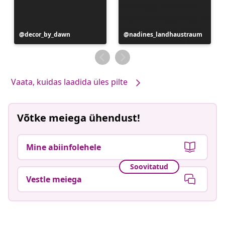
Postitus
decor_by_dawn
Postitus
nadines_landhaustraum
avaldatud
avaldatud
Vaata, kuidas laadida üles pilte
Võtke meiega ühendust!
Mine abiinfolehele
Soovitatud
Vestle meiega