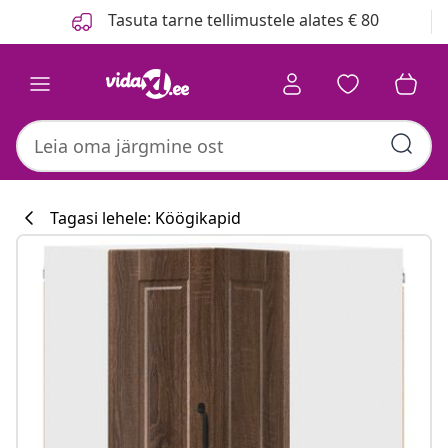
Eelmine
Järgmine
Tasuta tarne tellimustele alates € 80
Tagasi lehele: Köögikapid
Köögikollektsi
#sharemevidaxl