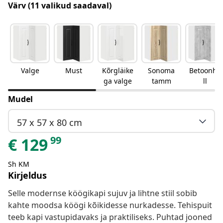
Värv
(11 valikud saadaval)
Valge
Must
Kõrgläike
Sonoma
Betoonha
ga valge
tamm
ll
Mudel
57 x 57 x 80 cm
99
€
129
Sh KM
Kirjeldus
Selle modernse köögikapi sujuv ja lihtne stiil sobib
kahte moodsa köögi kõikidesse nurkadesse. Tehispuit
teeb kapi vastupidavaks ja praktiliseks. Puhtad jooned