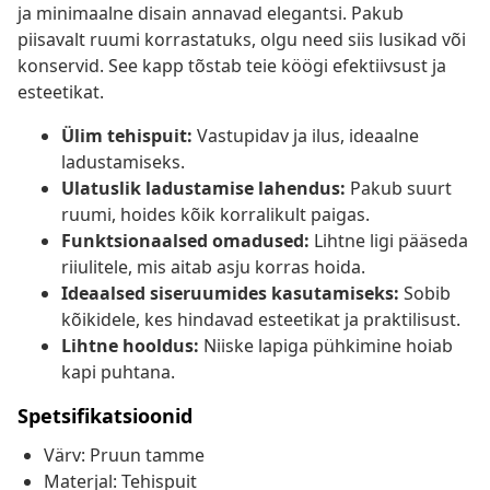
ja minimaalne disain annavad elegantsi. Pakub
piisavalt ruumi korrastatuks, olgu need siis lusikad või
konservid. See kapp tõstab teie köögi efektiivsust ja
esteetikat.
Ülim tehispuit:
Vastupidav ja ilus, ideaalne
ladustamiseks.
Ulatuslik ladustamise lahendus:
Pakub suurt
ruumi, hoides kõik korralikult paigas.
Funktsionaalsed omadused:
Lihtne ligi pääseda
riiulitele, mis aitab asju korras hoida.
Ideaalsed siseruumides kasutamiseks:
Sobib
kõikidele, kes hindavad esteetikat ja praktilisust.
Lihtne hooldus:
Niiske lapiga pühkimine hoiab
kapi puhtana.
Spetsifikatsioonid
Värv: Pruun tamme
Materjal: Tehispuit