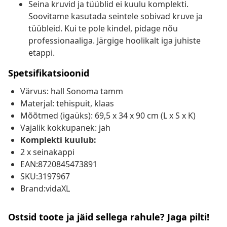
Seina kruvid ja tüüblid ei kuulu komplekti.
Soovitame kasutada seintele sobivad kruve ja
tüübleid. Kui te pole kindel, pidage nõu
professionaaliga. Järgige hoolikalt iga juhiste
etappi.
Spetsifikatsioonid
Värvus: hall Sonoma tamm
Materjal: tehispuit, klaas
Mõõtmed (igaüks): 69,5 x 34 x 90 cm (L x S x K)
Vajalik kokkupanek: jah
Komplekti kuulub:
2 x seinakappi
EAN:8720845473891
SKU:3197967
Brand:vidaXL
Ostsid toote ja jäid sellega rahule? Jaga pilti!