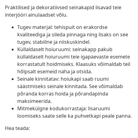
Praktilised ja dekoratiivsed seinakapid lisavad teie
interjööri ainulaadset võlu.
Tugev materjal: tehispuit on erakordse
kvaliteediga ja sileda pinnaga ning lisaks on see
tugev, stabiilne ja niiskuskindel.
Küllaldaselt hoiuruumi: seinakapp pakub
küllaldaselt hoiuruumi teie igapäevaste esemete
korrastatult hoidmiseks. Klaasuks võimaldab teil
hõlpsalt esemeid näha ja otsida.
Seinale kinnitatav: hoiukapi saab ruumi
säästmiseks seinale kinnitada. See võimaldab
põranda korras hoida ja põrandapinda
maksimeerida.
Mitmekülgne kodukorrastaja: lisaruumi
loomiseks saate selle ka puhvetkapi peale panna.
Hea teada: