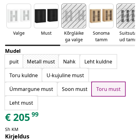
Valge
Must
Kõrgläike
Sonoma
Suitsutat
ga valge
tamm
ud tamm
Mudel
puit
Metall must
Nahk
Leht kuldne
Toru kuldne
U-kujuline must
Ümmargune must
Soon must
Toru must
Leht must
99
€
205
Sh KM
Kirjeldus