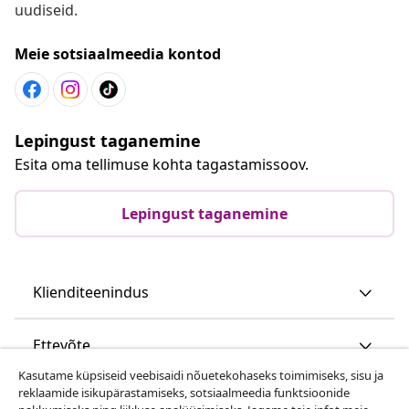
uudiseid.
Meie sotsiaalmeedia kontod
Lepingust taganemine
Esita oma tellimuse kohta tagastamissoov.
Lepingust taganemine
Klienditeenindus
Ettevõte
Kasutame küpsiseid veebisaidi nõuetekohaseks toimimiseks, sisu ja
reklaamide isikupärastamiseks, sotsiaalmeedia funktsioonide
vidaXL