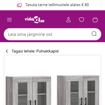
Eelmine
Järgmine
Tasuta tarne tellimustele alates € 80
Tagasi lehele: Puhvetkapid
Köögikollektsi
#sharemevidaxl