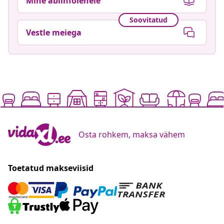
Mine abiinfolehele
Soovitatud
Vestle meiega
Osta rohkem, maksa vähem
Toetatud makseviisid