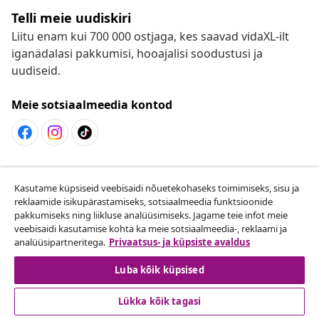
Telli meie uudiskiri
Liitu enam kui 700 000 ostjaga, kes saavad vidaXL-ilt
iganädalasi pakkumisi, hooajalisi soodustusi ja
uudiseid.
Meie sotsiaalmeedia kontod
Lepingust taganemine
Kasutame küpsiseid veebisaidi nõuetekohaseks toimimiseks, sisu ja
Esita oma tellimuse kohta tagastamissoov.
reklaamide isikupärastamiseks, sotsiaalmeedia funktsioonide
pakkumiseks ning liikluse analüüsimiseks. Jagame teie infot meie
Lepingust taganemine
veebisaidi kasutamise kohta ka meie sotsiaalmeedia-, reklaami ja
analüüsipartneritega.
Privaatsus- ja küpsiste avaldus
Luba kõik küpsised
Klienditeenindus
Lükka kõik tagasi