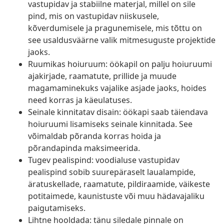
vastupidav ja stabiilne materjal, millel on sile
pind, mis on vastupidav niiskusele,
kõverdumisele ja pragunemisele, mis tõttu on
see usaldusväärne valik mitmesuguste projektide
jaoks.
Ruumikas hoiuruum: öökapil on palju hoiuruumi
ajakirjade, raamatute, prillide ja muude
magamaminekuks vajalike asjade jaoks, hoides
need korras ja käeulatuses.
Seinale kinnitatav disain: öökapi saab täiendava
hoiuruumi lisamiseks seinale kinnitada. See
võimaldab põranda korras hoida ja
põrandapinda maksimeerida.
Tugev pealispind: voodialuse vastupidav
pealispind sobib suurepäraselt laualampide,
äratuskellade, raamatute, pildiraamide, väikeste
potitaimede, kaunistuste või muu hädavajaliku
paigutamiseks.
Lihtne hooldada: tänu siledale pinnale on