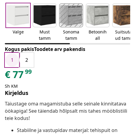
Valge
Must
Sonoma
Betoonih
Suitsutat
tamm
tamm
all
ud tamm
Kogus pakisToodete arv pakendis
1
2
99
€
77
Sh KM
Kirjeldus
Täiustage oma magamistuba selle seinale kinnitatava
öökapiga! See täiendab hõlpsalt mis tahes mööblistiili
teie kodus!
Stabiilne ja vastupidav materjal: tehispuit on