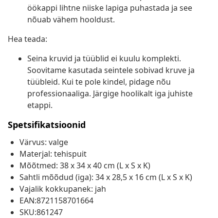
öökappi lihtne niiske lapiga puhastada ja see
nõuab vähem hooldust.
Hea teada:
Seina kruvid ja tüüblid ei kuulu komplekti.
Soovitame kasutada seintele sobivad kruve ja
tüübleid. Kui te pole kindel, pidage nõu
professionaaliga. Järgige hoolikalt iga juhiste
etappi.
Spetsifikatsioonid
Värvus: valge
Materjal: tehispuit
Mõõtmed: 38 x 34 x 40 cm (L x S x K)
Sahtli mõõdud (iga): 34 x 28,5 x 16 cm (L x S x K)
Vajalik kokkupanek: jah
EAN:8721158701664
SKU:861247