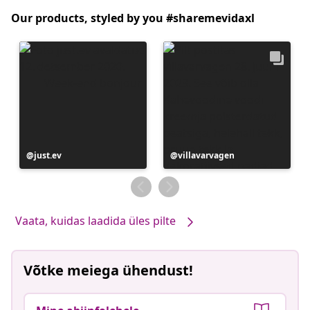
Our products, styled by you #sharemevidaxl
Postitus
just.ev
Postitus
villavarvagen
avaldatud
avaldatud
Vaata, kuidas laadida üles pilte
Võtke meiega ühendust!