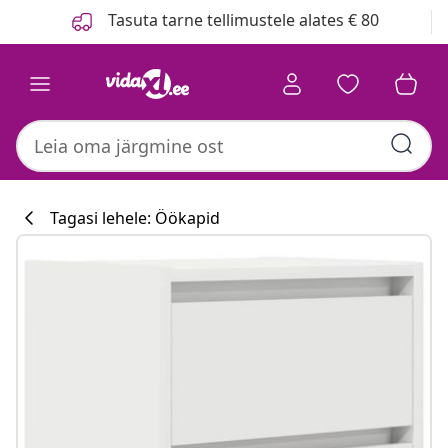
Eelmine
Järgmine
Tasuta tarne tellimustele alates € 80
Tagasi lehele: Öökapid
Köögikollektsi
#sharemevidaxl