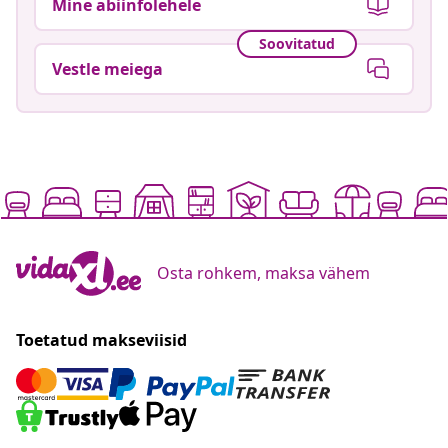
Mine abiinfolehele
Soovitatud
Vestle meiega
Osta rohkem, maksa vähem
Toetatud makseviisid