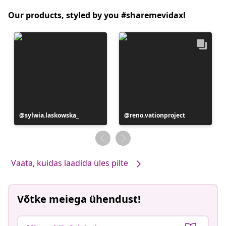
Our products, styled by you #sharemevidaxl
Postitus
sylwia.laskowska_
Postitus
reno.vationproject
avaldatud
avaldatud
Vaata, kuidas laadida üles pilte
Võtke meiega ühendust!