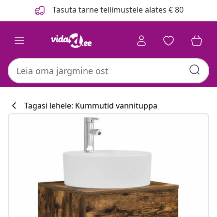
Eelmine
Järgmine
Tasuta tarne tellimustele alates € 80
Tagasi lehele: Kummutid vannituppa
Köögikollektsi
#sharemevidaxl