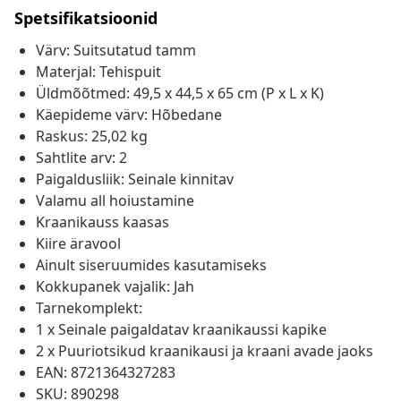
Spetsifikatsioonid
Värv: Suitsutatud tamm
Materjal: Tehispuit
Üldmõõtmed: 49,5 x 44,5 x 65 cm (P x L x K)
Käepideme värv: Hõbedane
Raskus: 25,02 kg
Sahtlite arv: 2
Paigaldusliik: Seinale kinnitav
Valamu all hoiustamine
Kraanikauss kaasas
Kiire äravool
Ainult siseruumides kasutamiseks
Kokkupanek vajalik: Jah
Tarnekomplekt:
1 x Seinale paigaldatav kraanikaussi kapike
2 x Puuriotsikud kraanikausi ja kraani avade jaoks
EAN: 8721364327283
SKU: 890298