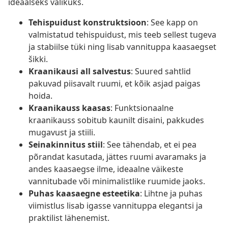
ideaalseks valikuks.
Tehispuidust konstruktsioon
: See kapp on
valmistatud tehispuidust, mis teeb sellest tugeva
ja stabiilse tüki ning lisab vannituppa kaasaegset
šikki.
Kraanikausi all salvestus
: Suured sahtlid
pakuvad piisavalt ruumi, et kõik asjad paigas
hoida.
Kraanikauss kaasas
: Funktsionaalne
kraanikauss sobitub kaunilt disaini, pakkudes
mugavust ja stiili.
Seinakinnitus stiil
: See tähendab, et ei pea
põrandat kasutada, jättes ruumi avaramaks ja
andes kaasaegse ilme, ideaalne väikeste
vannitubade või minimalistlike ruumide jaoks.
Puhas kaasaegne esteetika
: Lihtne ja puhas
viimistlus lisab igasse vannituppa elegantsi ja
praktilist lähenemist.