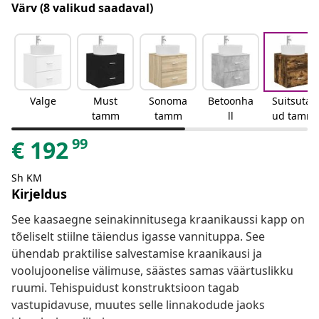
Värv
(8 valikud saadaval)
Valge
Must
Sonoma
Betoonha
Suitsutat
tamm
tamm
ll
ud tamm
99
€
192
Sh KM
Kirjeldus
See kaasaegne seinakinnitusega kraanikaussi kapp on
tõeliselt stiilne täiendus igasse vannituppa. See
ühendab praktilise salvestamise kraanikausi ja
voolujoonelise välimuse, säästes samas väärtuslikku
ruumi. Tehispuidust konstruktsioon tagab
vastupidavuse, muutes selle linnakodude jaoks