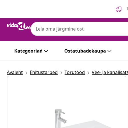
Eelmine
Järgmine
T
Kategooriad
Ostatubadekaupa
Avaleht
Ehitustarbed
Torutööd
Vee- ja kanalisa