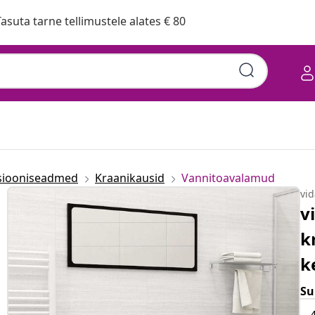
asuta tarne tellimustele alates € 80
tsiooniseadmed
Kraanikausid
Vannitoavalamud
vi
v
k
k
Su