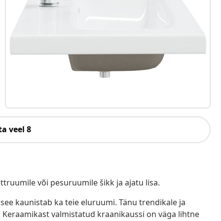
a veel 8
truumile või pesuruumile šikk ja ajatu lisa.
ee kaunistab ka teie eluruumi. Tänu trendikale ja
 Keraamikast valmistatud kraanikaussi on väga lihtne