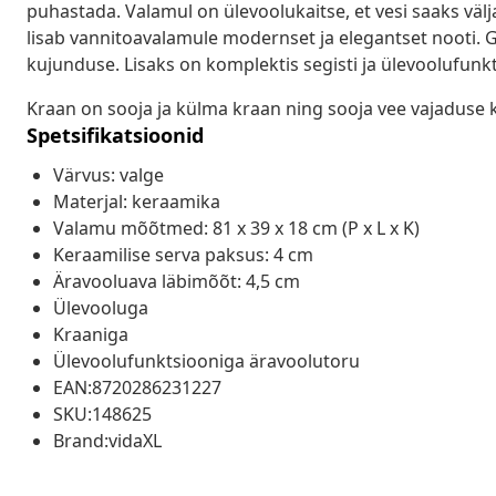
puhastada. Valamul on ülevoolukaitse, et vesi saaks välja
lisab vannitoavalamule modernset ja elegantset nooti.
kujunduse. Lisaks on komplektis segisti ja ülevoolufunk
Kraan on sooja ja külma kraan ning sooja vee vajaduse 
Spetsifikatsioonid
Värvus: valge
Materjal: keraamika
Valamu mõõtmed: 81 x 39 x 18 cm (P x L x K)
Keraamilise serva paksus: 4 cm
Äravooluava läbimõõt: 4,5 cm
Ülevooluga
Kraaniga
Ülevoolufunktsiooniga äravoolutoru
EAN:8720286231227
SKU:148625
Brand:vidaXL