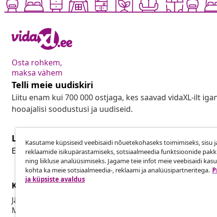
Osta rohkem,
maksa vähem
Telli meie uudiskiri
Liitu enam kui 700 000 ostjaga, kes saavad vidaXL-ilt ig
hooajalisi soodustusi ja uudiseid.
Lepingust taganemine
Kasutame küpsiseid veebisaidi nõuetekohaseks toimimiseks, sisu j
Lep
Esita oma tellimuse kohta tagastamissoov.
reklaamide isikupärastamiseks, sotsiaalmeedia funktsioonide pak
ning liikluse analüüsimiseks. Jagame teie infot meie veebisaidi kas
kohta ka meie sotsiaalmeedia-, reklaami ja analüüsipartneritega.
P
ja küpsiste avaldus
Klienditeenindus
Ettevõte
Jälgi oma tellimust
Partnerpro
Mi konto
Tootmine vid