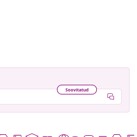
.maison
ud
Soovitatud