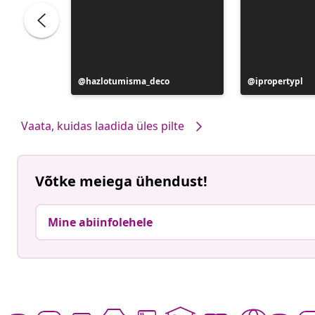
Postitus
hazlotumisma_deco
Postitus
ipropertypl
avaldatud
avaldatud
Vaata, kuidas laadida üles pilte
Võtke meiega ühendust!
Mine abiinfolehele