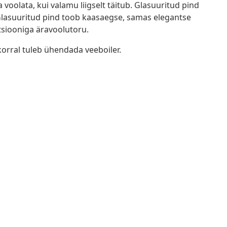
 voolata, kui valamu liigselt täitub. Glasuuritud pind
 Glasuuritud pind toob kaasaegse, samas elegantse
tsiooniga äravoolutoru.
korral tuleb ühendada veeboiler.