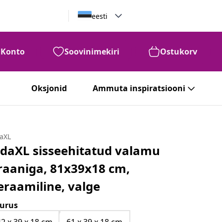
eesti
Konto
Soovinimekiri
Ostukorv
Oksjonid
Ammuta inspiratsiooni
daXL
idaXL sisseehitatud valamu
raaniga, 81x39x18 cm,
eraamiline, valge
urus