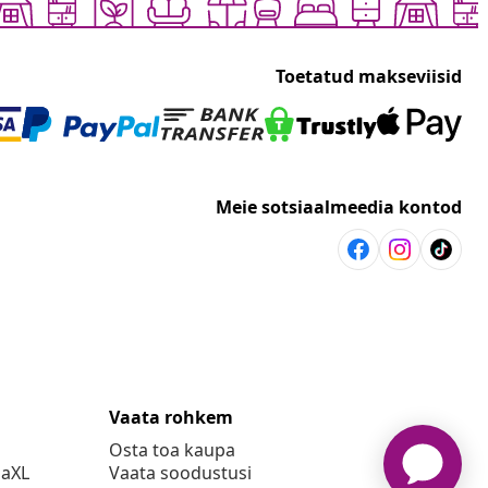
Toetatud makseviisid
Meie sotsiaalmeedia kontod
Vaata rohkem
Osta toa kaupa
daXL
Vaata soodustusi