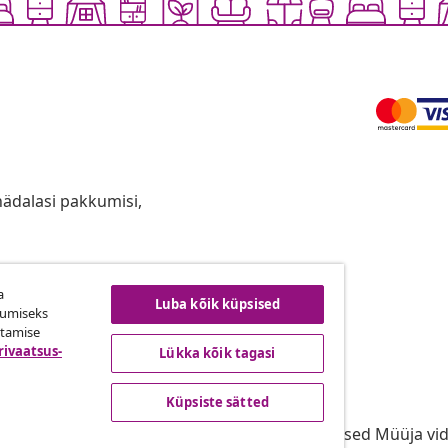
anädalasi pakkumisi,
a
ingust taganemine
Luba kõik küpsised
kumiseks
utamise
rivaatsus-
Lükka kõik tagasi
vidaXL
Küpsiste sätted
gramm
vidaXList
aXLi jaoks
Kasutustingimused Müüja vi