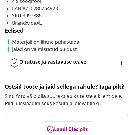
4 x söögitooli
EAN:8720286764923
SKU:3092386
Brand:vidaXL
Eelised
Materjali on lihtne puhastada
Jalad on valmistatud puidust
Ohutuse ja vastavuse teave
Ostsid toote ja jäid sellega rahule? Jaga pilti!
Sinu foto võib olla suureks abiks teistele klientidele.
Pildi üleslaadimiseks kasuta allolevat linki.
Laadi üles pilt