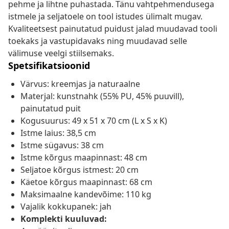
pehme ja lihtne puhastada. Tänu vahtpehmendusega
istmele ja seljatoele on tool istudes ülimalt mugav.
Kvaliteetsest painutatud puidust jalad muudavad tooli
toekaks ja vastupidavaks ning muudavad selle
välimuse veelgi stiilsemaks.
Spetsifikatsioonid
Värvus: kreemjas ja naturaalne
Materjal: kunstnahk (55% PU, 45% puuvill),
painutatud puit
Kogusuurus: 49 x 51 x 70 cm (L x S x K)
Istme laius: 38,5 cm
Istme sügavus: 38 cm
Istme kõrgus maapinnast: 48 cm
Seljatoe kõrgus istmest: 20 cm
Käetoe kõrgus maapinnast: 68 cm
Maksimaalne kandevõime: 110 kg
Vajalik kokkupanek: jah
Komplekti kuuluvad: