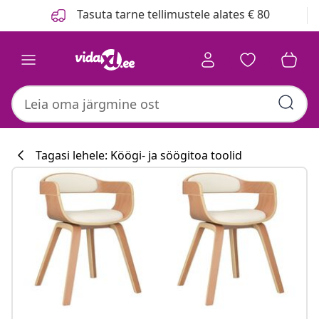
Eelmine
Järgmine
Tasuta tarne tellimustele alates € 80
Tagasi lehele: Köögi- ja söögitoa toolid
Köögikollektsi
#sharemevidaxl