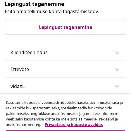
Lepingust taganemine
Esita oma tellimuse kohta tagastamissoov.
Lepingust taganemine
Klienditeenindus
Ettevõte
vidaXL
Kasutame küpsiseid veebisaidi nõuetekohaseks toimimiseks, sisu ja
Vaata rohkem
reklaamide isikupärastamiseks, sotsiaalmeedia funktsioonide
pakkumiseks ning liikluse analüüsimiseks. Jagame teie infot meie
veebisaidi kasutamise kohta ka meie sotsiaalmeedia-, reklaami ja
analüüsipartneritega.
Privaatsus- ja küpsiste avaldus