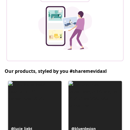
Our products, styled by you #sharemevidaxl
Postitus
lucie_liebt
Postitus
bluerdesign