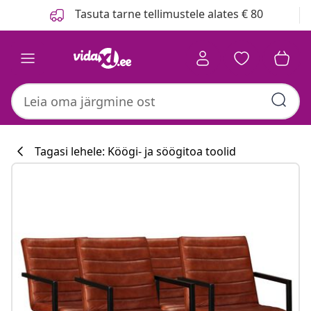
Eelmine
Järgmine
Tasuta tarne tellimustele alates € 80
Tagasi lehele: Köögi- ja söögitoa toolid
Köögikollektsi
#sharemevidaxl