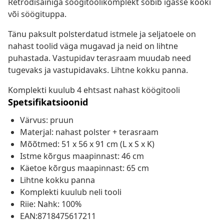
Retrodisainiga söögitoolikomplekt sobib igasse kööki
või söögituppa.
Tänu paksult polsterdatud istmele ja seljatoele on
nahast toolid väga mugavad ja neid on lihtne
puhastada. Vastupidav terasraam muudab need
tugevaks ja vastupidavaks. Lihtne kokku panna.
Komplekti kuulub 4 ehtsast nahast köögitooli
Spetsifikatsioonid
Värvus: pruun
Materjal: nahast polster + terasraam
Mõõtmed: 51 x 56 x 91 cm (L x S x K)
Istme kõrgus maapinnast: 46 cm
Käetoe kõrgus maapinnast: 65 cm
Lihtne kokku panna
Komplekti kuulub neli tooli
Riie: Nahk: 100%
EAN:8718475617211