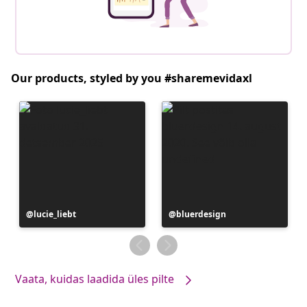
Our products, styled by you #sharemevidaxl
Postitus
lucie_liebt
Postitus
bluerdesign
avaldatud
avaldatud
Vaata, kuidas laadida üles pilte