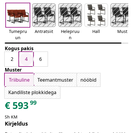
Tumepru
Antratsiit
Helepruu
Hall
Must
un
n
Kogus pakis
2
4
6
Muster
Triibuline
Teemantmuster
nööbid
Kandiliste plokkidega
99
€
593
Sh KM
Kirjeldus