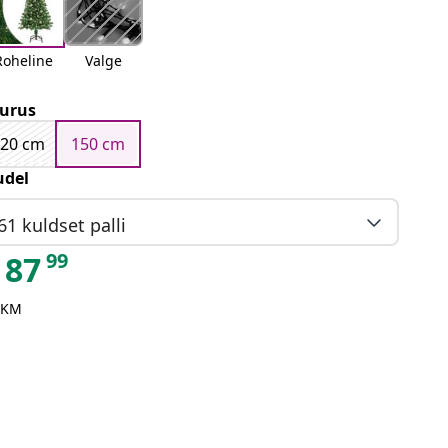
Roheline
Valge
urus
120 cm
150 cm
del
61 kuldset palli
99
87
 KM