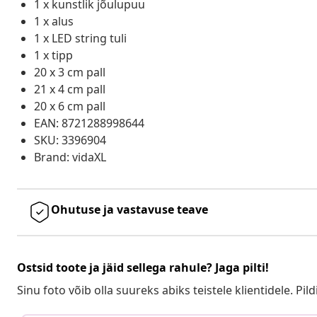
1 x kunstlik jõulupuu
1 x alus
1 x LED string tuli
1 x tipp
20 x 3 cm pall
21 x 4 cm pall
20 x 6 cm pall
EAN: 8721288998644
SKU: 3396904
Brand: vidaXL
Ohutuse ja vastavuse teave
Ostsid toote ja jäid sellega rahule? Jaga pilti!
Sinu foto võib olla suureks abiks teistele klientidele. Pild