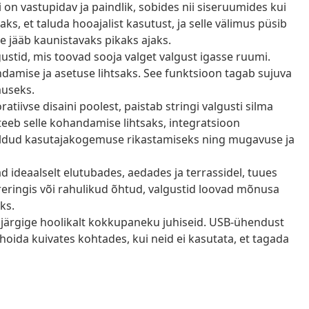
i on vastupidav ja paindlik, sobides nii siseruumides kui
ks, et taluda hooajalist kasutust, ja selle välimus püsib
e jääb kaunistavaks pikaks ajaks.
ustid, mis toovad sooja valget valgust igasse ruumi.
amise ja asetuse lihtsaks. See funktsioon tagab sujuva
useks.
iivse disaini poolest, paistab stringi valgusti silma
teeb selle kohandamise lihtsaks, integratsioon
eldud kasutajakogemuse rikastamiseks ning mugavuse ja
d ideaalselt elutubades, aedades ja terrassidel, tuues
eringis või rahulikud õhtud, valgustid loovad mõnusa
ks.
järgige hoolikalt kokkupaneku juhiseid. USB-ühendust
 hoida kuivates kohtades, kui neid ei kasutata, et tagada