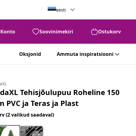
eesti
Konto
Soovinimekiri
Ostukorv
Oksjonid
Ammuta inspiratsiooni
daXL
idaXL Tehisjõulupuu Roheline 150
m PVC ja Teras ja Plast
rv
(2 valikud saadaval)