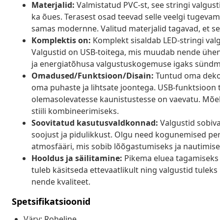
Materjalid:
Valmistatud PVC-st, see stringi valgust
ka õues. Terasest osad teevad selle veelgi tugevama
samas modernne. Valitud materjalid tagavad, et se
Komplektis on:
Komplekt sisaldab LED-stringi valg
Valgustid on USB-toitega, mis muudab nende ühend
ja energiatõhusa valgustuskogemuse igaks sündm
Omadused/Funktsioon/Disain:
Tuntud oma dekorat
oma puhaste ja lihtsate joontega. USB-funktsioon 
olemasolevatesse kaunistustesse on vaevatu. Mõ
stiili kombineerimiseks.
Soovitatud kasutusvaldkonnad:
Valgustid sobiva
soojust ja pidulikkust. Olgu need kogunemised per
atmosfääri, mis sobib lõõgastumiseks ja nautimise
Hooldus ja säilitamine:
Pikema eluea tagamiseks 
tuleb käsitseda ettevaatlikult ning valgustid tuleks
nende kvaliteet.
Spetsifikatsioonid
Värv: Roheline