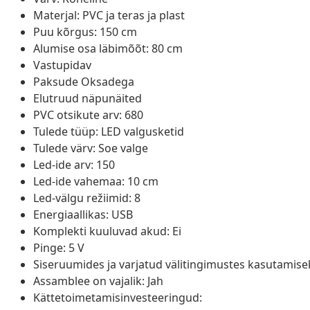
Materjal: PVC ja teras ja plast
Puu kõrgus: 150 cm
Alumise osa läbimõõt: 80 cm
Vastupidav
Paksude Oksadega
Elutruud näpunäited
PVC otsikute arv: 680
Tulede tüüp: LED valgusketid
Tulede värv: Soe valge
Led-ide arv: 150
Led-ide vahemaa: 10 cm
Led-välgu režiimid: 8
Energiaallikas: USB
Komplekti kuuluvad akud: Ei
Pinge: 5 V
Siseruumides ja varjatud välitingimustes kasutamise
Assamblee on vajalik: Jah
Kättetoimetamisinvesteeringud: