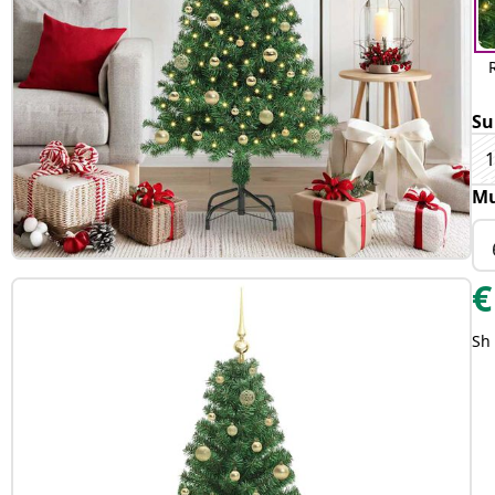
Su
Mu
€
Sh