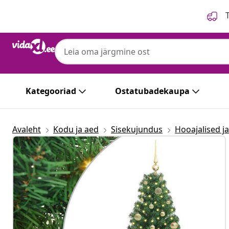
Eelmine
Järgmine
T
Kategooriad
Ostatubadekaupa
Avaleht
Kodu ja aed
Sisekujundus
Hooajalised j