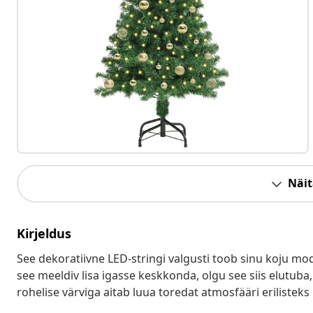
Näit
Kirjeldus
See dekoratiivne LED-stringi valgusti toob sinu koju mo
see meeldiv lisa igasse keskkonda, olgu see siis elutuba
rohelise värviga aitab luua toredat atmosfääri erilisteks