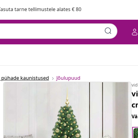
asuta tarne tellimustele alates € 80
a pühade kaunistused
Jõulupuud
vi
v
c
Vä