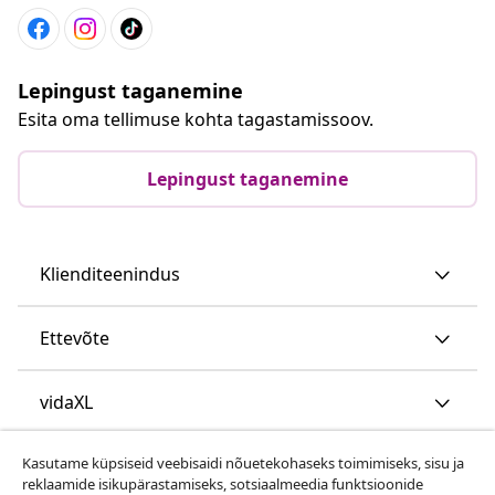
Lepingust taganemine
Esita oma tellimuse kohta tagastamissoov.
Lepingust taganemine
Klienditeenindus
Ettevõte
vidaXL
Kasutame küpsiseid veebisaidi nõuetekohaseks toimimiseks, sisu ja
Vaata rohkem
reklaamide isikupärastamiseks, sotsiaalmeedia funktsioonide