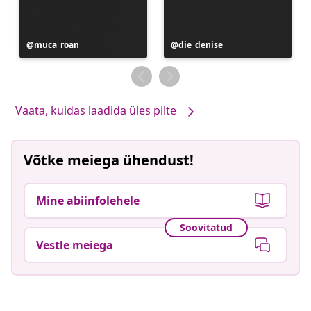
Postitus
muca_roan
Postitus
die_denise__
avaldatud
avaldatud
Vaata, kuidas laadida üles pilte
Võtke meiega ühendust!
Mine abiinfolehele
Soovitatud
Vestle meiega