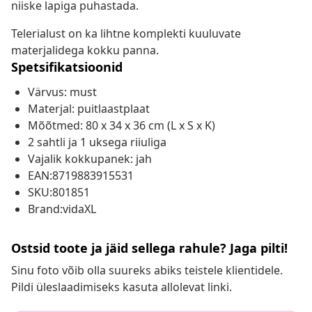
niiske lapiga puhastada.
Telerialust on ka lihtne komplekti kuuluvate
materjalidega kokku panna.
Spetsifikatsioonid
Värvus: must
Materjal: puitlaastplaat
Mõõtmed: 80 x 34 x 36 cm (L x S x K)
2 sahtli ja 1 uksega riiuliga
Vajalik kokkupanek: jah
EAN:8719883915531
SKU:801851
Brand:vidaXL
Ostsid toote ja jäid sellega rahule? Jaga pilti!
Sinu foto võib olla suureks abiks teistele klientidele.
Pildi üleslaadimiseks kasuta allolevat linki.