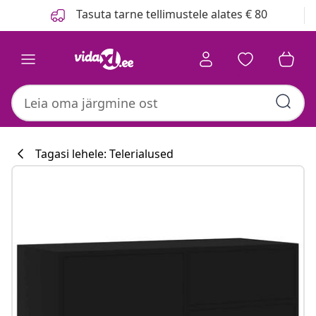
Eelmine
Järgmine
Tasuta tarne tellimustele alates € 80
Tagasi lehele: Telerialused
Köögikollektsi
#sharemevidaxl