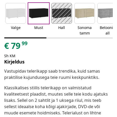
Valge
Must
Hall
Sonoma
Betoonih
tamm
all
99
€
79
Sh KM
Kirjeldus
Vastupidav telerikapp saab trendika, kuid samas
praktilise kujundusega teie ruumi keskpunktiks.
Klassikalises stiilis telerikapp on valmistatud
kvaliteetsest plaadist, muutes selle teie kodu ajatuks
lisaks. Sellel on 2 sahtlit ja 1 uksega riiul, mis teeb
sellest ideaalse koha kõigi ajakirjade, DVD-de või
muude esemete hoidmiseks. Telerialust on lihtne