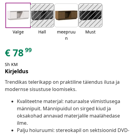
Valge
Hall
meepruu
Must
n
99
€
78
Sh KM
Kirjeldus
Trendikas telerikapp on praktiline täiendus ilusa ja
modernse sisustuse loomiseks.
Kvaliteetne materjal: naturaalse viimistlusega
männipuit. Männipuidul on sirged kiud ja
oksakohad annavad materjalile maalähedase
ilme.
Palju hoiuruumi: stereokapil on sektsioonid DVD-