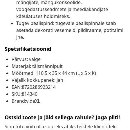
mängijate, mängukonsoolide,
voogedastusseadmete ja meediakandjate
käeulatuses hoidmiseks.
Tugev pealispind: tugevale pealispinnale saab
asetada dekoratiivesemeid, pildiraame, potitaimi
jne.
Spetsifikatsioonid
Värvus: valge
Materjal: täismännipuit
Mõõtmed: 110,5 x 35 x 44 cm (L x S x K)
Vajalik kokkupanek: jah
EAN:8720286923214
SKU:814340
Brand:vidaXL
Ostsid toote ja jäid sellega rahule? Jaga pilti!
Sinu foto võib olla suureks abiks teistele klientidele.