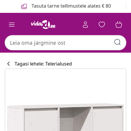
Eelmine
Järgmine
Tasuta tarne tellimustele alates € 80
Tagasi lehele: Telerialused
Köögikollektsi
#sharemevidaxl