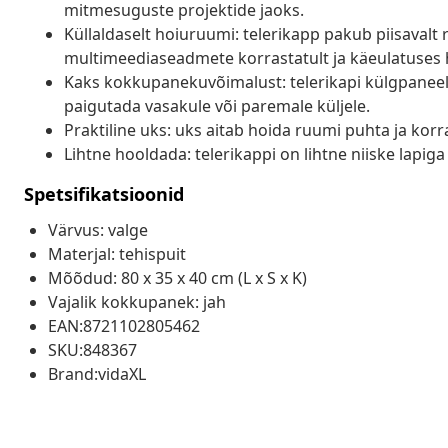
mitmesuguste projektide jaoks.
Küllaldaselt hoiuruumi: telerikapp pakub piisavalt
multimeediaseadmete korrastatult ja käeulatuses 
Kaks kokkupanekuvõimalust: telerikapi külgpaneelid
paigutada vasakule või paremale küljele.
Praktiline uks: uks aitab hoida ruumi puhta ja korr
Lihtne hooldada: telerikappi on lihtne niiske lapi
Spetsifikatsioonid
Värvus: valge
Materjal: tehispuit
Mõõdud: 80 x 35 x 40 cm (L x S x K)
Vajalik kokkupanek: jah
EAN:8721102805462
SKU:848367
Brand:vidaXL