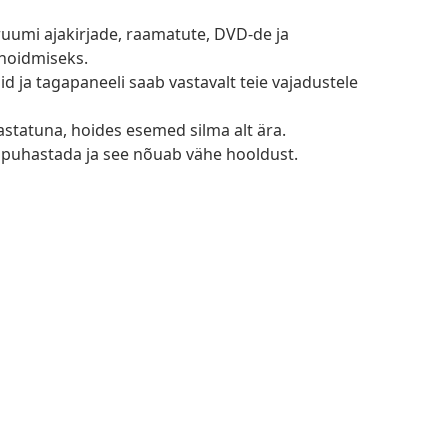
 ruumi ajakirjade, raamatute, DVD-de ja
hoidmiseks.
 ja tagapaneeli saab vastavalt teie vajadustele
astatuna, hoides esemed silma alt ära.
ga puhastada ja see nõuab vähe hooldust.