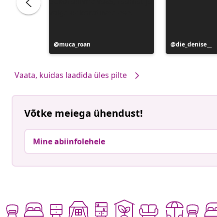
Postitus
muca_roan
Postitus
die_denise__
avaldatud
avaldatud
Vaata, kuidas laadida üles pilte
Võtke meiega ühendust!
Mine abiinfolehele