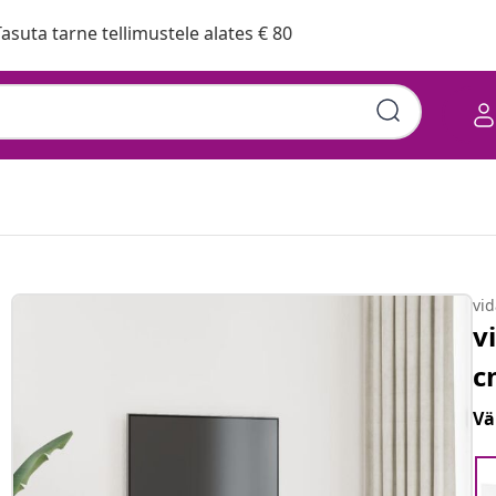
asuta tarne tellimustele alates € 80
vi
v
c
Vä