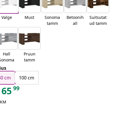
Valge
Must
Sonoma
Betoonih
Suitsutat
tamm
all
ud tamm
Hall
Pruun
Sonoma
tamm
ius
80 cm
100 cm
99
65
 KM