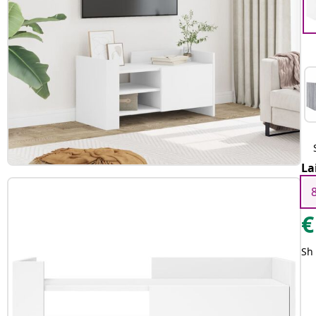
La
€
Sh