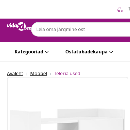
Eelmine
Järgmine
T
Kategooriad
Ostatubadekaupa
Avaleht
Mööbel
Telerialused