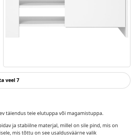
a veel 7
dev täiendus teie elutuppa või magamistuppa.
idav ja stabiilne materjal, millel on sile pind, mis on
sele, mis tõttu on see usaldusväärne valik