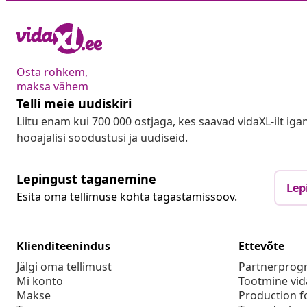
Osta rohkem,
maksa vähem
Telli meie uudiskiri
Liitu enam kui 700 000 ostjaga, kes saavad vidaXL-ilt ig
hooajalisi soodustusi ja uudiseid.
Lepingust taganemine
Lep
Esita oma tellimuse kohta tagastamissoov.
Klienditeenindus
Ettevõte
Jälgi oma tellimust
Partnerpro
Mi konto
Tootmine vid
Makse
Production f