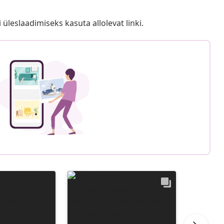
i üleslaadimiseks kasuta allolevat linki.