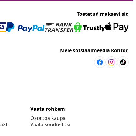
Toetatud makseviisid
Meie sotsiaalmeedia kontod
Vaata rohkem
Osta toa kaupa
daXL
Vaata soodustusi