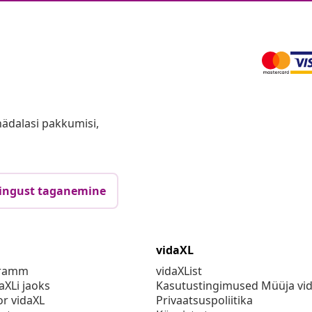
anädalasi pakkumisi,
ingust taganemine
vidaXL
gramm
vidaXList
aXLi jaoks
Kasutustingimused Müüja vi
or vidaXL
Privaatsuspoliitika