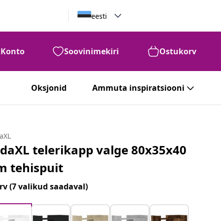
eesti
Konto
Soovinimekiri
Ostukorv
Oksjonid
Ammuta inspiratsiooni
daXL
idaXL telerikapp valge 80x35x40
m tehispuit
rv
(7 valikud saadaval)