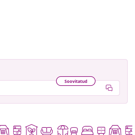
rcukaszub
ud
Soovitatud