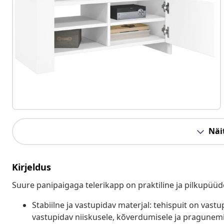
Näit
Kirjeldus
Suure panipaigaga telerikapp on praktiline ja pilkupüü
Stabiilne ja vastupidav materjal: tehispuit on vastup
vastupidav niiskusele, kõverdumisele ja pragunemi