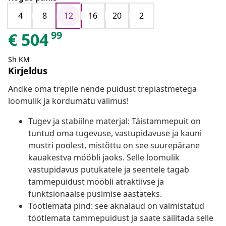
4
8
12
16
20
2
99
€
504
Sh KM
Kirjeldus
Andke oma trepile nende puidust trepiastmetega
loomulik ja kordumatu välimus!
Tugev ja stabiilne materjal: Täistammepuit on
tuntud oma tugevuse, vastupidavuse ja kauni
mustri poolest, mistõttu on see suurepärane
kauakestva mööbli jaoks. Selle loomulik
vastupidavus putukatele ja seentele tagab
tammepuidust mööbli atraktiivse ja
funktsionaalse püsimise aastateks.
Töötlemata pind: see aknalaud on valmistatud
töötlemata tammepuidust ja saate säilitada selle