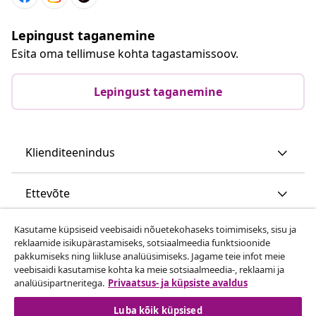
Lepingust taganemine
Esita oma tellimuse kohta tagastamissoov.
Lepingust taganemine
Klienditeenindus
Ettevõte
Kasutame küpsiseid veebisaidi nõuetekohaseks toimimiseks, sisu ja
vidaXL
reklaamide isikupärastamiseks, sotsiaalmeedia funktsioonide
pakkumiseks ning liikluse analüüsimiseks. Jagame teie infot meie
veebisaidi kasutamise kohta ka meie sotsiaalmeedia-, reklaami ja
Vaata rohkem
analüüsipartneritega.
Privaatsus- ja küpsiste avaldus
Luba kõik küpsised