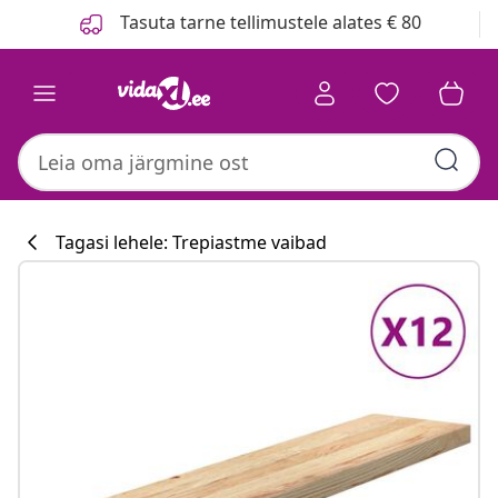
Eelmine
Järgmine
Tasuta tarne tellimustele alates € 80
Tagasi lehele: Trepiastme vaibad
Köögikollektsi
#sharemevidaxl