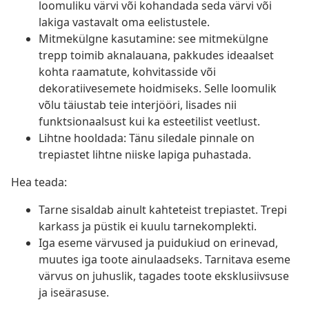
loomuliku värvi või kohandada seda värvi või
lakiga vastavalt oma eelistustele.
Mitmekülgne kasutamine: see mitmekülgne
trepp toimib aknalauana, pakkudes ideaalset
kohta raamatute, kohvitasside või
dekoratiivesemete hoidmiseks. Selle loomulik
võlu täiustab teie interjööri, lisades nii
funktsionaalsust kui ka esteetilist veetlust.
Lihtne hooldada: Tänu siledale pinnale on
trepiastet lihtne niiske lapiga puhastada.
Hea teada:
Tarne sisaldab ainult kahteteist trepiastet. Trepi
karkass ja püstik ei kuulu tarnekomplekti.
Iga eseme värvused ja puidukiud on erinevad,
muutes iga toote ainulaadseks. Tarnitava eseme
värvus on juhuslik, tagades toote eksklusiivsuse
ja iseärasuse.