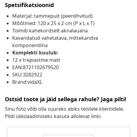
Spetsifikatsioonid
Materjal: tammepuit (peenlihvitud)
Mõõtmed: 120 x 25 x 2 cm (P x L x T)
Toimib kahekordselt aknalauana
Kavandatud vahetatava, mittekandva
komponendina
Komplekti kuulub:
12 x trepiastme matt
EAN:8721102679520
SKU:3282922
Brand:vidaXL
Ostsid toote ja jäid sellega rahule? Jaga pilti!
Sinu foto võib olla suureks abiks teistele klientidele.
Pildi üleslaadimiseks kasuta allolevat linki.