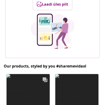
Laadi üles pilt
Our products, styled by you #sharemevidaxl