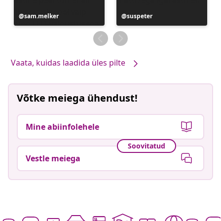
Postitus
sam.melker
Postitus
suspeter
avaldatud
avaldatud
Vaata, kuidas laadida üles pilte
Võtke meiega ühendust!
Mine abiinfolehele
Soovitatud
Vestle meiega