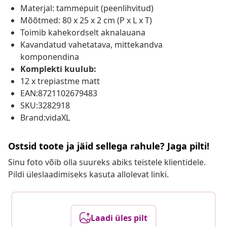
Materjal: tammepuit (peenlihvitud)
Mõõtmed: 80 x 25 x 2 cm (P x L x T)
Toimib kahekordselt aknalauana
Kavandatud vahetatava, mittekandva
komponendina
Komplekti kuulub:
12 x trepiastme matt
EAN:8721102679483
SKU:3282918
Brand:vidaXL
Ostsid toote ja jäid sellega rahule? Jaga pilti!
Sinu foto võib olla suureks abiks teistele klientidele.
Pildi üleslaadimiseks kasuta allolevat linki.
Laadi üles pilt