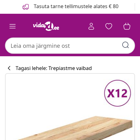
Eelmine
Järgmine
Tasuta tarne tellimustele alates € 80
Tagasi lehele: Trepiastme vaibad
Köögikollektsi
#sharemevidaxl