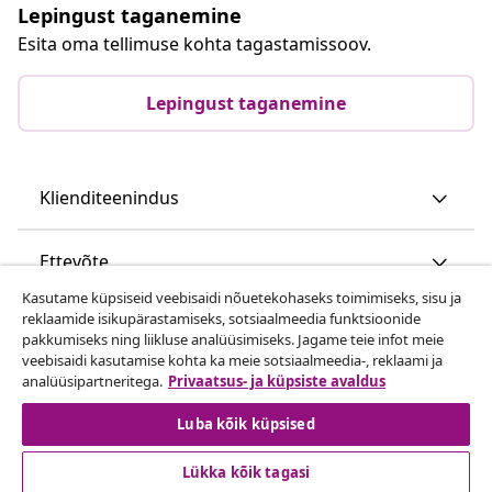
Lepingust taganemine
Esita oma tellimuse kohta tagastamissoov.
Lepingust taganemine
Klienditeenindus
Ettevõte
Kasutame küpsiseid veebisaidi nõuetekohaseks toimimiseks, sisu ja
reklaamide isikupärastamiseks, sotsiaalmeedia funktsioonide
vidaXL
pakkumiseks ning liikluse analüüsimiseks. Jagame teie infot meie
veebisaidi kasutamise kohta ka meie sotsiaalmeedia-, reklaami ja
analüüsipartneritega.
Privaatsus- ja küpsiste avaldus
Vaata rohkem
Luba kõik küpsised
Lükka kõik tagasi