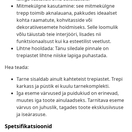
Mitmekülgne kasutamine: see mitmekülgne
trepp toimib aknalauana, pakkudes ideaalset
kohta raamatute, kohvitasside või
dekoratiivesemete hoidmiseks. Selle loomulik
võlu täiustab teie interjööri, lisades nii
funktsionaalsust kui ka esteetilist veetlust.
Lihtne hooldada: Tänu siledale pinnale on
trepiastet lihtne niiske lapiga puhastada.
Hea teada:
Tarne sisaldab ainult kahteteist trepiastet. Trepi
karkass ja püstik ei kuulu tarnekomplekti.
Iga eseme värvused ja puidukiud on erinevad,
muutes iga toote ainulaadseks. Tarnitava eseme
värvus on juhuslik, tagades toote eksklusiivsuse
ja iseärasuse.
Spetsifikatsioonid