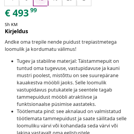
99
€
493
Sh KM
Kirjeldus
Andke oma trepile nende puidust trepiastmetega
loomulik ja kordumatu välimus!
Tugev ja stabiilne materjal: Täistammepuit on
tuntud oma tugevuse, vastupidavuse ja kauni
mustri poolest, mistõttu on see suurepärane
kauakestva mööbli jaoks. Selle loomulik
vastupidavus putukatele ja seentele tagab
tammepuidust mööbli atraktiivse ja
funktsionaalse püsimise aastateks.
Töötlemata pind: see aknalaud on valmistatud
töötlemata tammepuidust ja saate säilitada selle
loomuliku värvi või kohandada seda värvi või
lakiga vastavalt oma eelistustele.