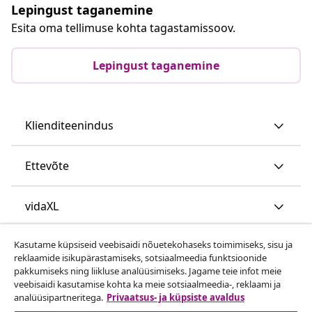
Lepingust taganemine
Esita oma tellimuse kohta tagastamissoov.
Lepingust taganemine
Klienditeenindus
Ettevõte
vidaXL
Kasutame küpsiseid veebisaidi nõuetekohaseks toimimiseks, sisu ja
Vaata rohkem
reklaamide isikupärastamiseks, sotsiaalmeedia funktsioonide
pakkumiseks ning liikluse analüüsimiseks. Jagame teie infot meie
veebisaidi kasutamise kohta ka meie sotsiaalmeedia-, reklaami ja
analüüsipartneritega.
Privaatsus- ja küpsiste avaldus