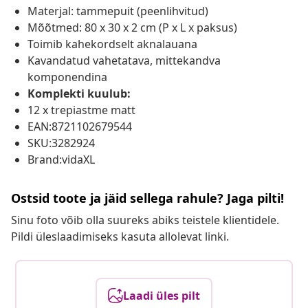
Materjal: tammepuit (peenlihvitud)
Mõõtmed: 80 x 30 x 2 cm (P x L x paksus)
Toimib kahekordselt aknalauana
Kavandatud vahetatava, mittekandva
komponendina
Komplekti kuulub:
12 x trepiastme matt
EAN:8721102679544
SKU:3282924
Brand:vidaXL
Ostsid toote ja jäid sellega rahule? Jaga pilti!
Sinu foto võib olla suureks abiks teistele klientidele.
Pildi üleslaadimiseks kasuta allolevat linki.
Laadi üles pilt