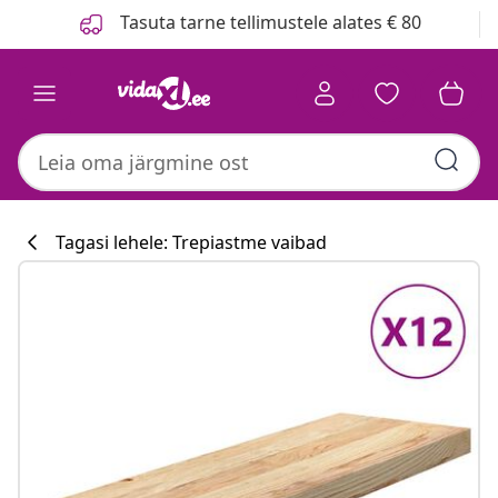
Eelmine
Järgmine
Tasuta tarne tellimustele alates € 80
Tagasi lehele: Trepiastme vaibad
Köögikollektsi
#sharemevidaxl