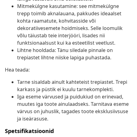
Mitmekülgne kasutamine: see mitmekülgne
trepp toimib aknalauana, pakkudes ideaalset
kohta raamatute, kohvitasside või
dekoratiivesemete hoidmiseks. Selle loomulik
võlu täiustab teie interjööri, lisades nii
funktsionaalsust kui ka esteetilist veetlust.
Lihtne hooldada: Tänu siledale pinnale on
trepiastet lihtne niiske lapiga puhastada.
Hea teada:
Tarne sisaldab ainult kahteteist trepiastet. Trepi
karkass ja püstik ei kuulu tarnekomplekti.
Iga eseme värvused ja puidukiud on erinevad,
muutes iga toote ainulaadseks. Tarnitava eseme
värvus on juhuslik, tagades toote eksklusiivsuse
ja iseärasuse.
Spetsifikatsioonid