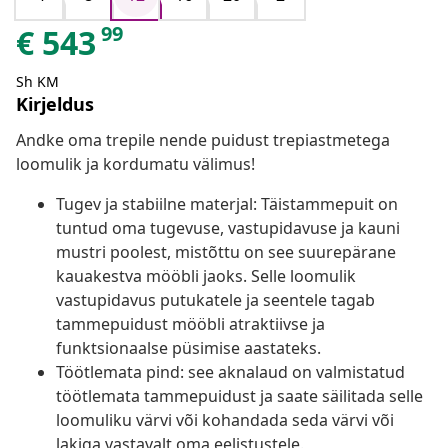
99
€
543
Sh KM
Kirjeldus
Andke oma trepile nende puidust trepiastmetega
loomulik ja kordumatu välimus!
Tugev ja stabiilne materjal: Täistammepuit on
tuntud oma tugevuse, vastupidavuse ja kauni
mustri poolest, mistõttu on see suurepärane
kauakestva mööbli jaoks. Selle loomulik
vastupidavus putukatele ja seentele tagab
tammepuidust mööbli atraktiivse ja
funktsionaalse püsimise aastateks.
Töötlemata pind: see aknalaud on valmistatud
töötlemata tammepuidust ja saate säilitada selle
loomuliku värvi või kohandada seda värvi või
lakiga vastavalt oma eelistustele.