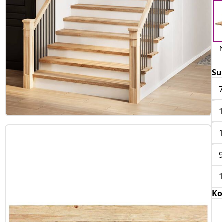
Su
Ko