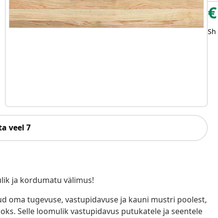
€
Sh
a veel 7
lik ja kordumatu välimus!
tud oma tugevuse, vastupidavuse ja kauni mustri poolest,
ks. Selle loomulik vastupidavus putukatele ja seentele