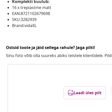
Komplekti kuulub:
16 x trepiastme matt
EAN:8721102679698
SKU:3282939
Brand:vidaXL
Ostsid toote ja jäid sellega rahule? Jaga pilti!
Sinu foto võib olla suureks abiks teistele klientidele. Pild
Laadi üles pilt