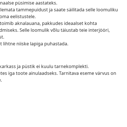
naalse püsimise aastateks.
lemata tammepuidust ja saate säilitada selle loomuliku
 oma eelistustele.
oimib aknalauana, pakkudes ideaalset kohta
iseks. Selle loomulik võlu täiustab teie interjööri,
st.
t lihtne niiske lapiga puhastada.
 karkass ja püstik ei kuulu tarnekomplekti.
tes iga toote ainulaadseks. Tarnitava eseme värvus on
.
a