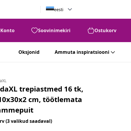
eesti
Konto
Soovinimekiri
Ostukorv
Oksjonid
Ammuta inspiratsiooni
daXL
idaXL trepiastmed 16 tk,
10x30x2 cm, töötlemata
ammepuit
rv
(3 valikud saadaval)