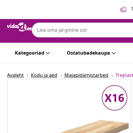
Eelmine
Järgmine
T
Kategooriad
Ostatubadekaupa
Avaleht
Kodu ja aed
Majapidamistarbed
Trepias