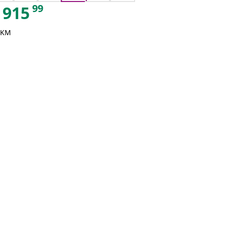
99
915
 KM