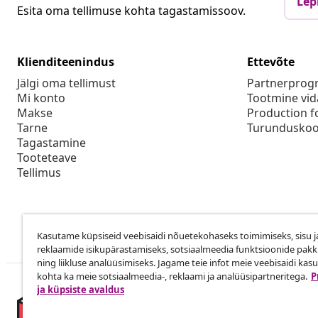
Lep
Esita oma tellimuse kohta tagastamissoov.
Klienditeenindus
Ettevõte
Jälgi oma tellimust
Partnerpro
Mi konto
Tootmine vid
Makse
Production f
Tarne
Turunduskoo
Tagastamine
Tooteteave
Tellimus
Kasutame küpsiseid veebisaidi nõuetekohaseks toimimiseks, sisu j
reklaamide isikupärastamiseks, sotsiaalmeedia funktsioonide pak
ning liikluse analüüsimiseks. Jagame teie infot meie veebisaidi kas
kohta ka meie sotsiaalmeedia-, reklaami ja analüüsipartneritega.
P
ja küpsiste avaldus