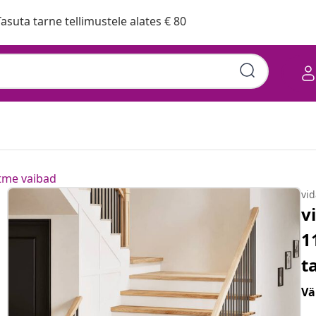
asuta tarne tellimustele alates € 80
tme vaibad
vi
v
1
t
Vä