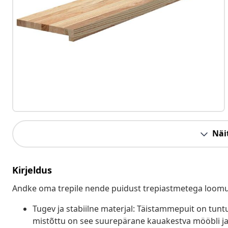
Näit
Kirjeldus
Andke oma trepile nende puidust trepiastmetega loomu
Tugev ja stabiilne materjal: Täistammepuit on tun
mistõttu on see suurepärane kauakestva mööbli jao