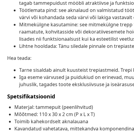
tagab tammepuidust mööbli atraktiivse ja funktsio
Töötlemata pind: see aknalaud on valmistatud tööt
värvi või kohandada seda värvi või lakiga vastavalt
Mitmekülgne kasutamine: see mitmekülgne trepp t
raamatute, kohvitasside või dekoratiivesemete hoidm
lisades nii funktsionaalsust kui ka esteetilist veetlu
Lihtne hooldada: Tänu siledale pinnale on trepiaste
Hea teada:
Tarne sisaldab ainult kuusteist trepiastmeid. Trepi
Iga eseme värvused ja puidukiud on erinevad, muu
juhuslik, tagades toote eksklusiivsuse ja iseärasuse
Spetsifikatsioonid
Materjal: tammepuit (peenlihvitud)
Mõõtmed: 110 x 30 x 2 cm (P x L x T)
Toimib kahekordselt aknalauana
Kavandatud vahetatava, mittekandva komponendin