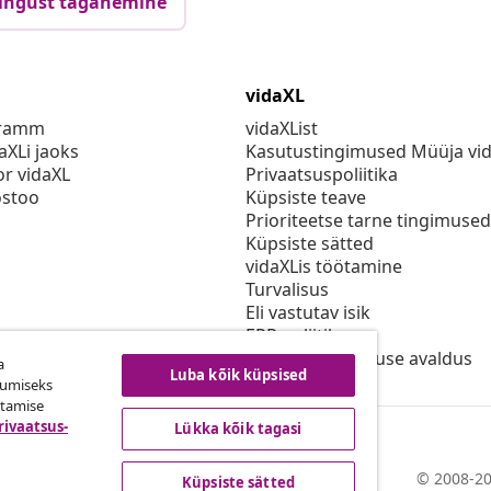
ingust taganemine
vidaXL
gramm
vidaXList
aXLi jaoks
Kasutustingimused Müüja vi
or vidaXL
Privaatsuspoliitika
stoo
Küpsiste teave
Prioriteetse tarne tingimused
Küpsiste sätted
vidaXLis töötamine
Turvalisus
Eli vastutav isik
EPR poliitika
Juurdepääsetavuse avaldus
a
Luba kõik küpsised
kumiseks
utamise
rivaatsus-
Lükka kõik tagasi
© 2008-20
Küpsiste sätted