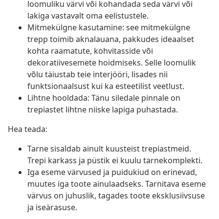
loomuliku värvi või kohandada seda värvi või
lakiga vastavalt oma eelistustele.
Mitmekülgne kasutamine: see mitmekülgne
trepp toimib aknalauana, pakkudes ideaalset
kohta raamatute, kohvitasside või
dekoratiivesemete hoidmiseks. Selle loomulik
võlu täiustab teie interjööri, lisades nii
funktsionaalsust kui ka esteetilist veetlust.
Lihtne hooldada: Tänu siledale pinnale on
trepiastet lihtne niiske lapiga puhastada.
Hea teada:
Tarne sisaldab ainult kuusteist trepiastmeid.
Trepi karkass ja püstik ei kuulu tarnekomplekti.
Iga eseme värvused ja puidukiud on erinevad,
muutes iga toote ainulaadseks. Tarnitava eseme
värvus on juhuslik, tagades toote eksklusiivsuse
ja iseärasuse.