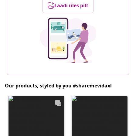
Laadi üles pilt
Our products, styled by you #sharemevidaxl