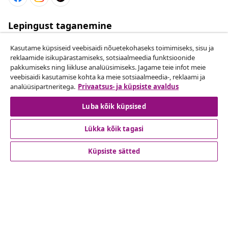
Lepingust taganemine
Esita oma tellimuse kohta tagastamissoov.
Kasutame küpsiseid veebisaidi nõuetekohaseks toimimiseks, sisu ja
reklaamide isikupärastamiseks, sotsiaalmeedia funktsioonide
Lepingust taganemine
pakkumiseks ning liikluse analüüsimiseks. Jagame teie infot meie
veebisaidi kasutamise kohta ka meie sotsiaalmeedia-, reklaami ja
analüüsipartneritega.
Privaatsus- ja küpsiste avaldus
Luba kõik küpsised
Klienditeenindus
Lükka kõik tagasi
Ettevõte
Küpsiste sätted
vidaXL
Vaata rohkem