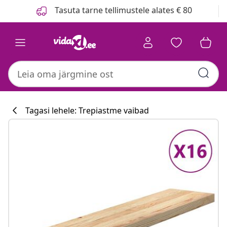
Eelmine
Järgmine
Tasuta tarne tellimustele alates € 80
Tagasi lehele: Trepiastme vaibad
Köögikollektsi
#sharemevidaxl