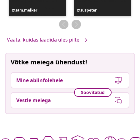
Postitus
sam.melker
Postitus
suspeter
avaldatud
avaldatud
Vaata, kuidas laadida üles pilte
Võtke meiega ühendust!
Mine abiinfolehele
Soovitatud
Vestle meiega