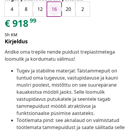
4
8
12
16
20
2
99
€
918
Sh KM
Kirjeldus
Andke oma trepile nende puidust trepiastmetega
loomulik ja kordumatu välimus!
Tugev ja stabiilne materjal: Täistammepuit on
tuntud oma tugevuse, vastupidavuse ja kauni
mustri poolest, mistõttu on see suurepärane
kauakestva mööbli jaoks. Selle loomulik
vastupidavus putukatele ja seentele tagab
tammepuidust mööbli atraktiivse ja
funktsionaalse püsimise aastateks.
Töötlemata pind: see aknalaud on valmistatud
töötlemata tammepuidust ja saate säilitada selle