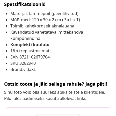
Spetsifikatsioonid
Materjal: tammepuit (peenlihvitud)
Mõõtmed: 120 x 30 x 2 cm (P x L x T)
Toimib kahekordselt aknalauana
Kavandatud vahetatava, mittekandva
komponendina
Komplekti kuulub:
16 x trepiastme matt
EAN:8721102679704
SKU:3282940
Brand:vidaXL
Ostsid toote ja jäid sellega rahule? Jaga pilti!
Sinu foto võib olla suureks abiks teistele klientidele.
Pildi üleslaadimiseks kasuta allolevat linki.