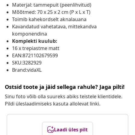
Materjal: tammepuit (peenlihvitud)
Mõõtmed: 70 x 25 x 2 cm (P x L x T)
Toimib kahekordselt aknalauana
Kavandatud vahetatava, mittekandva
komponendina
Komplekti kuulub:
16 x trepiastme matt
EAN:8721102679599
SKU:3282929
Brand:vidaXL
Ostsid toote ja jäid sellega rahule? Jaga pilti!
Sinu foto võib olla suureks abiks teistele klientidele.
Pildi üleslaadimiseks kasuta allolevat linki.
Laadi üles pilt