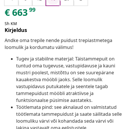
99
€
663
Sh KM
Kirjeldus
Andke oma trepile nende puidust trepiastmetega
loomulik ja kordumatu välimus!
Tugev ja stabiilne materjal: Täistammepuit on
tuntud oma tugevuse, vastupidavuse ja kauni
mustri poolest, mistõttu on see suurepärane
kauakestva mööbli jaoks. Selle loomulik
vastupidavus putukatele ja seentele tagab
tammepuidust mööbli atraktiivse ja
funktsionaalse püsimise aastateks.
Töötlemata pind: see aknalaud on valmistatud
töötlemata tammepuidust ja saate säilitada selle
loomuliku värvi või kohandada seda värvi või
lakiga vastavalt oma eelistustele.