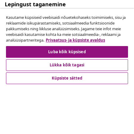
Lepingust taganemine
Esita oma tellimuse kohta tagastamissoov.
Kasutame küpsiseid veebisaidi nõuetekohaseks toimimiseks, sisu ja
reklaamide isikupärastamiseks, sotsiaalmeedia funktsioonide
Lepingust taganemine
pakkumiseks ning liikluse analüüsimiseks. Jagame teie infot meie
veebisaidi kasutamise kohta ka meie sotsiaalmeedia-, reklaami ja
analüüsipartneritega.
Privaatsus- ja küpsiste avaldus
Luba kõik küpsised
Klienditeenindus
Lükka kõik tagasi
Ettevõte
Küpsiste sätted
vidaXL
Vaata rohkem