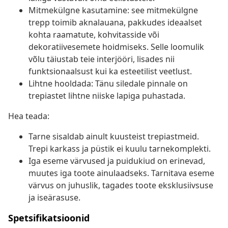
Mitmekülgne kasutamine: see mitmekülgne
trepp toimib aknalauana, pakkudes ideaalset
kohta raamatute, kohvitasside või
dekoratiivesemete hoidmiseks. Selle loomulik
võlu täiustab teie interjööri, lisades nii
funktsionaalsust kui ka esteetilist veetlust.
Lihtne hooldada: Tänu siledale pinnale on
trepiastet lihtne niiske lapiga puhastada.
Hea teada:
Tarne sisaldab ainult kuusteist trepiastmeid.
Trepi karkass ja püstik ei kuulu tarnekomplekti.
Iga eseme värvused ja puidukiud on erinevad,
muutes iga toote ainulaadseks. Tarnitava eseme
värvus on juhuslik, tagades toote eksklusiivsuse
ja iseärasuse.
Spetsifikatsioonid