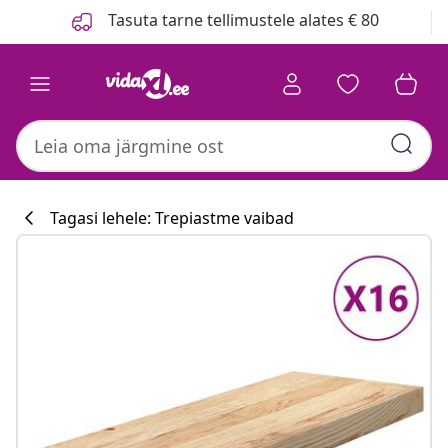
Eelmine
Järgmine
Tasuta tarne tellimustele alates € 80
Tagasi lehele: Trepiastme vaibad
Köögikollektsi
#sharemevidaxl