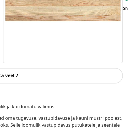
Sh
a veel 7
lik ja kordumatu välimus!
tud oma tugevuse, vastupidavuse ja kauni mustri poolest,
ks. Selle loomulik vastupidavus putukatele ja seentele