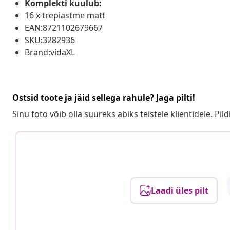
Komplekti kuulub:
16 x trepiastme matt
EAN:8721102679667
SKU:3282936
Brand:vidaXL
Ostsid toote ja jäid sellega rahule? Jaga pilti!
Sinu foto võib olla suureks abiks teistele klientidele. Pild
Laadi üles pilt