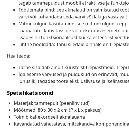
tagab tammepuidust mööbli atraktiivse ja funktsio
Töötlemata pind: see aknalaud on valmistatud tööt
värvi või kohandada seda värvi või lakiga vastavalt
Mitmekülgne kasutamine: see mitmekülgne trepp t
raamatute, kohvitasside või dekoratiivesemete hoidm
lisades nii funktsionaalsust kui ka esteetilist veetlu
Lihtne hooldada: Tänu siledale pinnale on trepiaste
Hea teada:
Tarne sisaldab ainult kuusteist trepiastmeid. Trepi
Iga eseme värvused ja puidukiud on erinevad, muu
juhuslik, tagades toote eksklusiivsuse ja iseärasuse
Spetsifikatsioonid
Materjal: tammepuit (peenlihvitud)
Mõõtmed: 80 x 30 x 2 cm (P x L x paksus)
Toimib kahekordselt aknalauana
Kavandatud vahetatava, mittekandva komponendin