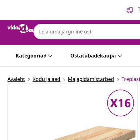
Eelmine
Järgmine
T
Kategooriad
Ostatubadekaupa
Avaleht
Kodu ja aed
Majapidamistarbed
Trepias