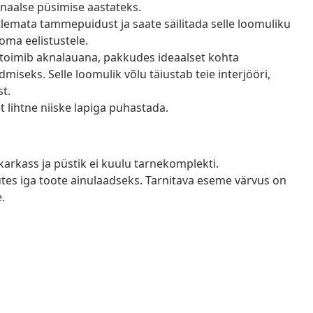
naalse püsimise aastateks.
lemata tammepuidust ja saate säilitada selle loomuliku
 oma eelistustele.
oimib aknalauana, pakkudes ideaalset kohta
iseks. Selle loomulik võlu täiustab teie interjööri,
st.
t lihtne niiske lapiga puhastada.
 karkass ja püstik ei kuulu tarnekomplekti.
tes iga toote ainulaadseks. Tarnitava eseme värvus on
.
a