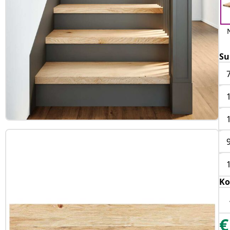
Su
Ko
€