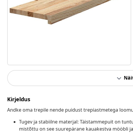
Näit
Kirjeldus
Andke oma trepile nende puidust trepiastmetega loomu
Tugev ja stabiilne materjal: Täistammepuit on tun
mistõttu on see suurepärane kauakestva mööbli jao