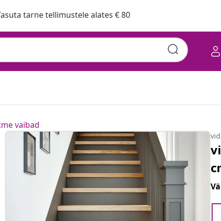
asuta tarne tellimustele alates € 80
tme vaibad
vi
v
c
Vä