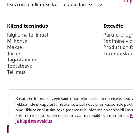
Lep
Esita oma tellimuse kohta tagastamissoov.
Klienditeenindus
Ettevõte
Jälgi oma tellimust
Partnerpro
Mi konto
Tootmine vid
Makse
Production f
Tarne
Turunduskoo
Tagastamine
Tooteteave
Tellimus
Kasutame küpsiseid veebisaidi nõuetekohaseks toimimiseks, sisu j
reklaamide isikupärastamiseks, sotsiaalmeedia funktsioonide pak
ning liikluse analüüsimiseks. Jagame teie infot meie veebisaidi kas
kohta ka meie sotsiaalmeedia-, reklaami ja analüüsipartneritega.
P
ja küpsiste avaldus