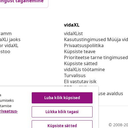
ingust taganemine
vidaXL
gramm
vidaXList
aXLi jaoks
Kasutustingimused Müüja vi
or vidaXL
Privaatsuspoliitika
stoo
Küpsiste teave
Prioriteetse tarne tingimused
Küpsiste sätted
vidaXLis töötamine
Turvalisus
Eli vastutav isik
EPR poliitika
Juurdepääsetavuse avaldus
a
Luba kõik küpsised
kumiseks
utamise
rivaatsus-
Lükka kõik tagasi
© 2008-20
Küpsiste sätted