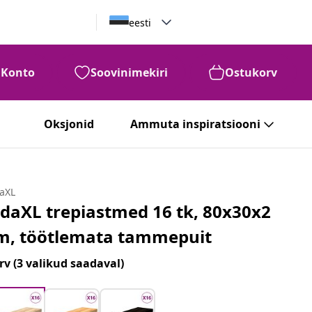
eesti
Konto
Soovinimekiri
Ostukorv
Oksjonid
Ammuta inspiratsiooni
daXL
idaXL trepiastmed 16 tk, 80x30x2
m, töötlemata tammepuit
rv
(3 valikud saadaval)