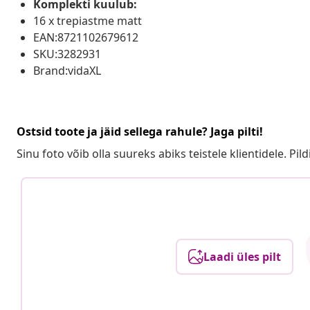
Komplekti kuulub:
16 x trepiastme matt
EAN:8721102679612
SKU:3282931
Brand:vidaXL
Ostsid toote ja jäid sellega rahule? Jaga pilti!
Sinu foto võib olla suureks abiks teistele klientidele. Pild
Laadi üles pilt