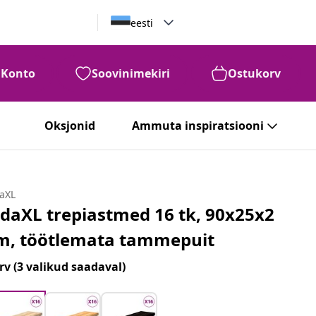
eesti
Konto
Soovinimekiri
Ostukorv
Oksjonid
Ammuta inspiratsiooni
daXL
idaXL trepiastmed 16 tk, 90x25x2
m, töötlemata tammepuit
rv
(3 valikud saadaval)