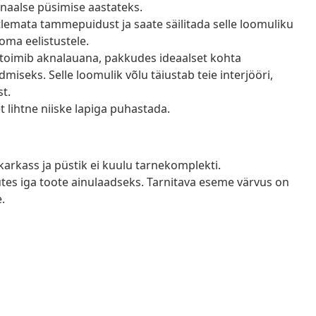
naalse püsimise aastateks.
lemata tammepuidust ja saate säilitada selle loomuliku
 oma eelistustele.
oimib aknalauana, pakkudes ideaalset kohta
iseks. Selle loomulik võlu täiustab teie interjööri,
st.
t lihtne niiske lapiga puhastada.
 karkass ja püstik ei kuulu tarnekomplekti.
tes iga toote ainulaadseks. Tarnitava eseme värvus on
.
a