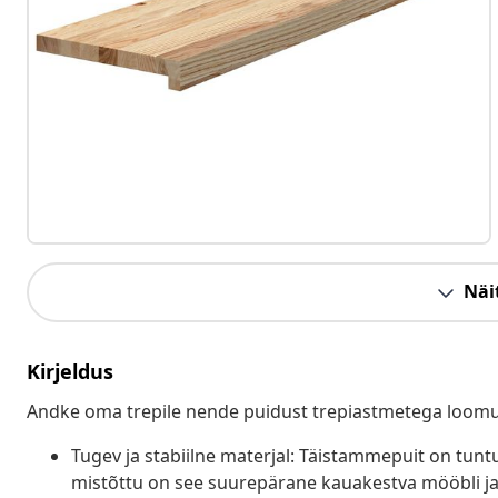
Näit
Kirjeldus
Andke oma trepile nende puidust trepiastmetega loomu
Tugev ja stabiilne materjal: Täistammepuit on tun
mistõttu on see suurepärane kauakestva mööbli jao