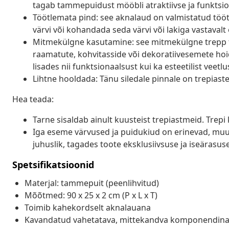
tagab tammepuidust mööbli atraktiivse ja funktsio
Töötlemata pind: see aknalaud on valmistatud tööt
värvi või kohandada seda värvi või lakiga vastavalt
Mitmekülgne kasutamine: see mitmekülgne trepp t
raamatute, kohvitasside või dekoratiivesemete hoidm
lisades nii funktsionaalsust kui ka esteetilist veetlu
Lihtne hooldada: Tänu siledale pinnale on trepiaste
Hea teada:
Tarne sisaldab ainult kuusteist trepiastmeid. Trepi
Iga eseme värvused ja puidukiud on erinevad, muu
juhuslik, tagades toote eksklusiivsuse ja iseärasuse
Spetsifikatsioonid
Materjal: tammepuit (peenlihvitud)
Mõõtmed: 90 x 25 x 2 cm (P x L x T)
Toimib kahekordselt aknalauana
Kavandatud vahetatava, mittekandva komponendin