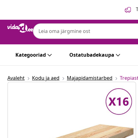
Eelmine
Järgmine
T
Kategooriad
Ostatubadekaupa
Avaleht
Kodu ja aed
Majapidamistarbed
Trepias