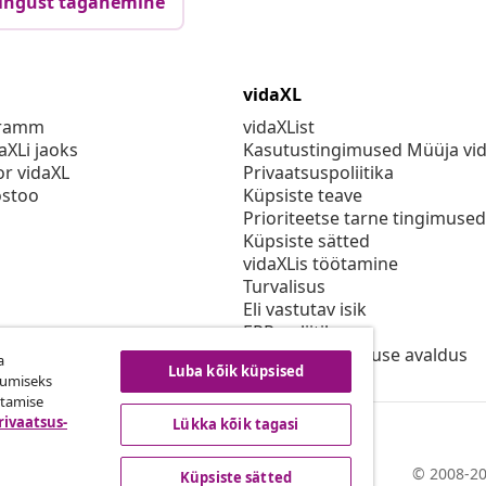
ingust taganemine
vidaXL
gramm
vidaXList
aXLi jaoks
Kasutustingimused Müüja vi
or vidaXL
Privaatsuspoliitika
stoo
Küpsiste teave
Prioriteetse tarne tingimused
Küpsiste sätted
vidaXLis töötamine
Turvalisus
Eli vastutav isik
EPR poliitika
Juurdepääsetavuse avaldus
a
Luba kõik küpsised
kumiseks
utamise
rivaatsus-
Lükka kõik tagasi
© 2008-20
Küpsiste sätted