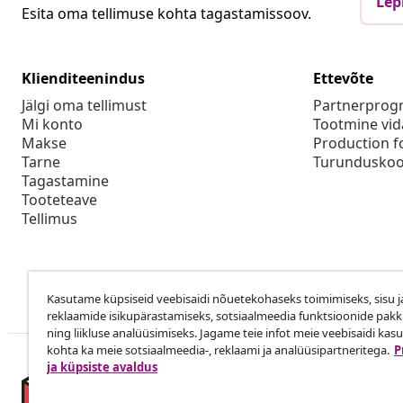
Lep
Esita oma tellimuse kohta tagastamissoov.
Klienditeenindus
Ettevõte
Jälgi oma tellimust
Partnerpro
Mi konto
Tootmine vid
Makse
Production f
Tarne
Turunduskoo
Tagastamine
Tooteteave
Tellimus
Kasutame küpsiseid veebisaidi nõuetekohaseks toimimiseks, sisu j
reklaamide isikupärastamiseks, sotsiaalmeedia funktsioonide pak
ning liikluse analüüsimiseks. Jagame teie infot meie veebisaidi kas
kohta ka meie sotsiaalmeedia-, reklaami ja analüüsipartneritega.
P
ja küpsiste avaldus