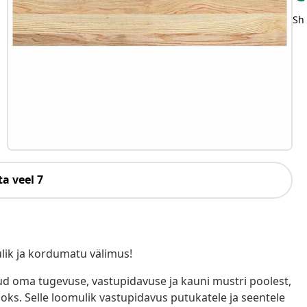
Sh
a veel 7
lik ja kordumatu välimus!
tud oma tugevuse, vastupidavuse ja kauni mustri poolest,
ks. Selle loomulik vastupidavus putukatele ja seentele