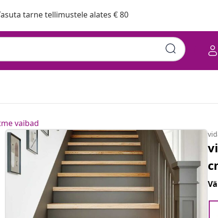
asuta tarne tellimustele alates € 80
tme vaibad
vi
v
c
Vä