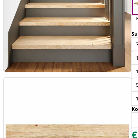
Su
Ko
€