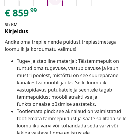
99
€
859
Sh KM
Kirjeldus
Andke oma trepile nende puidust trepiastmetega
loomulik ja kordumatu välimus!
Tugev ja stabiilne materjal: Täistammepuit on
tuntud oma tugevuse, vastupidavuse ja kauni
mustri poolest, mistõttu on see suurepärane
kauakestva mööbli jaoks. Selle loomulik
vastupidavus putukatele ja seentele tagab
tammepuidust mööbli atraktiivse ja
funktsionaalse püsimise aastateks.
Töötlemata pind: see aknalaud on valmistatud
töötlemata tammepuidust ja saate säilitada selle
loomuliku värvi või kohandada seda värvi või
lakiga vastavalt oma eelistustele.