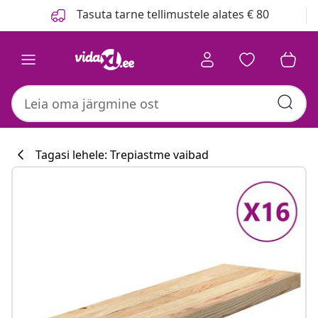
Eelmine
Järgmine
Tasuta tarne tellimustele alates € 80
Tagasi lehele: Trepiastme vaibad
Köögikollektsi
#sharemevidaxl