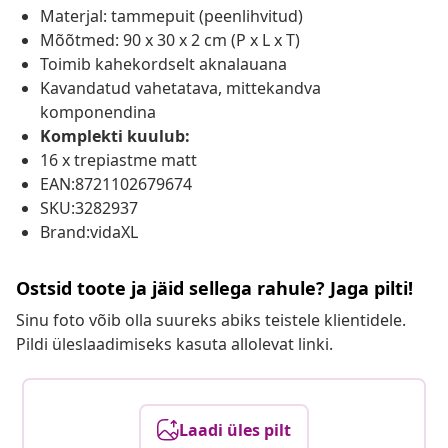
Materjal: tammepuit (peenlihvitud)
Mõõtmed: 90 x 30 x 2 cm (P x L x T)
Toimib kahekordselt aknalauana
Kavandatud vahetatava, mittekandva
komponendina
Komplekti kuulub:
16 x trepiastme matt
EAN:8721102679674
SKU:3282937
Brand:vidaXL
Ostsid toote ja jäid sellega rahule? Jaga pilti!
Sinu foto võib olla suureks abiks teistele klientidele.
Pildi üleslaadimiseks kasuta allolevat linki.
Laadi üles pilt