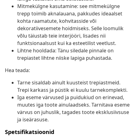
Mitmekülgne kasutamine: see mitmekülgne
trepp toimib aknalauana, pakkudes ideaalset
kohta raamatute, kohvitasside või
dekoratiivesemete hoidmiseks. Selle loomulik
võlu täiustab teie interjööri, lisades nii
funktsionaalsust kui ka esteetilist veetlust.
Lihtne hooldada: Tänu siledale pinnale on
trepiastet lihtne niiske lapiga puhastada.
Hea teada:
Tarne sisaldab ainult kuusteist trepiastmeid.
Trepi karkass ja püstik ei kuulu tarnekomplekti.
Iga eseme värvused ja puidukiud on erinevad,
muutes iga toote ainulaadseks. Tarnitava eseme
värvus on juhuslik, tagades toote eksklusiivsuse
ja iseärasuse.
Spetsifikatsioonid