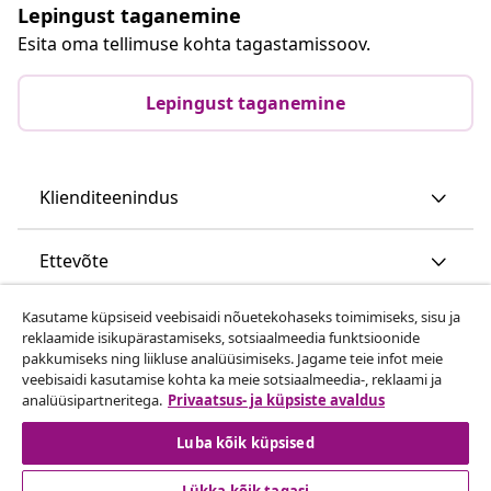
Lepingust taganemine
Esita oma tellimuse kohta tagastamissoov.
Lepingust taganemine
Klienditeenindus
Ettevõte
Kasutame küpsiseid veebisaidi nõuetekohaseks toimimiseks, sisu ja
vidaXL
reklaamide isikupärastamiseks, sotsiaalmeedia funktsioonide
pakkumiseks ning liikluse analüüsimiseks. Jagame teie infot meie
veebisaidi kasutamise kohta ka meie sotsiaalmeedia-, reklaami ja
Vaata rohkem
analüüsipartneritega.
Privaatsus- ja küpsiste avaldus
Luba kõik küpsised