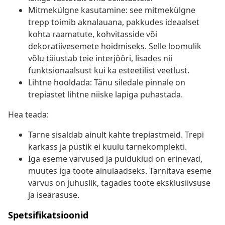
Mitmekülgne kasutamine: see mitmekülgne
trepp toimib aknalauana, pakkudes ideaalset
kohta raamatute, kohvitasside või
dekoratiivesemete hoidmiseks. Selle loomulik
võlu täiustab teie interjööri, lisades nii
funktsionaalsust kui ka esteetilist veetlust.
Lihtne hooldada: Tänu siledale pinnale on
trepiastet lihtne niiske lapiga puhastada.
Hea teada:
Tarne sisaldab ainult kahte trepiastmeid. Trepi
karkass ja püstik ei kuulu tarnekomplekti.
Iga eseme värvused ja puidukiud on erinevad,
muutes iga toote ainulaadseks. Tarnitava eseme
värvus on juhuslik, tagades toote eksklusiivsuse
ja iseärasuse.
Spetsifikatsioonid