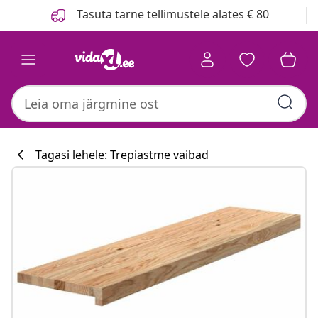
Eelmine
Järgmine
Tasuta tarne tellimustele alates € 80
Tagasi lehele: Trepiastme vaibad
Köögikollektsi
#sharemevidaxl