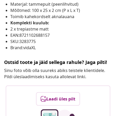
Materjal: tammepuit (peenlihvitud)
Mõõtmed: 100 x 25 x 2 cm (P x L x T)
Toimib kahekordselt aknalauana
Komplekti kuulub:
2 x trepiastme matt
EAN:8721102688157
SKU:3283775
Brand:vidaXL
Ostsid toote ja jäid sellega rahule? Jaga pilti!
Sinu foto võib olla suureks abiks teistele klientidele.
Pildi üleslaadimiseks kasuta allolevat linki.
Laadi üles pilt