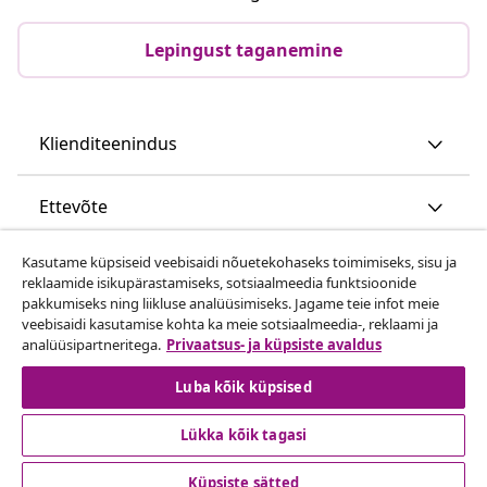
Lepingust taganemine
Klienditeenindus
Ettevõte
Kasutame küpsiseid veebisaidi nõuetekohaseks toimimiseks, sisu ja
vidaXL
reklaamide isikupärastamiseks, sotsiaalmeedia funktsioonide
pakkumiseks ning liikluse analüüsimiseks. Jagame teie infot meie
veebisaidi kasutamise kohta ka meie sotsiaalmeedia-, reklaami ja
Vaata rohkem
analüüsipartneritega.
Privaatsus- ja küpsiste avaldus
Luba kõik küpsised
Lükka kõik tagasi
Küpsiste sätted