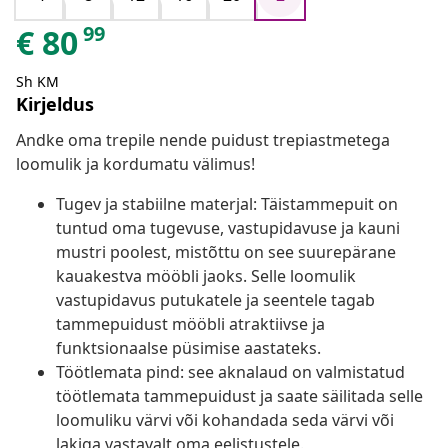
99
€
80
Sh KM
Kirjeldus
Andke oma trepile nende puidust trepiastmetega
loomulik ja kordumatu välimus!
Tugev ja stabiilne materjal: Täistammepuit on
tuntud oma tugevuse, vastupidavuse ja kauni
mustri poolest, mistõttu on see suurepärane
kauakestva mööbli jaoks. Selle loomulik
vastupidavus putukatele ja seentele tagab
tammepuidust mööbli atraktiivse ja
funktsionaalse püsimise aastateks.
Töötlemata pind: see aknalaud on valmistatud
töötlemata tammepuidust ja saate säilitada selle
loomuliku värvi või kohandada seda värvi või
lakiga vastavalt oma eelistustele.