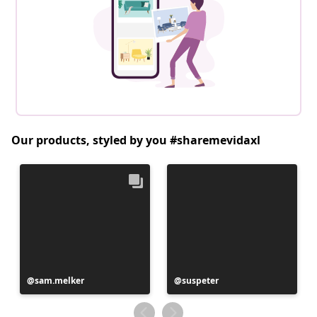
Our products, styled by you #sharemevidaxl
Postitus
sam.melker
Postitus
suspeter
avaldatud
avaldatud