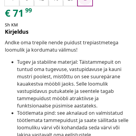
99
€
71
Sh KM
Kirjeldus
Andke oma trepile nende puidust trepiastmetega
loomulik ja kordumatu välimus!
Tugev ja stabiilne materjal: Täistammepuit on
tuntud oma tugevuse, vastupidavuse ja kauni
mustri poolest, mistõttu on see suurepärane
kauakestva mööbli jaoks. Selle loomulik
vastupidavus putukatele ja seentele tagab
tammepuidust mööbli atraktiivse ja
funktsionaalse püsimise aastateks.
Töötlemata pind: see aknalaud on valmistatud
töötlemata tammepuidust ja saate säilitada selle
loomuliku värvi või kohandada seda värvi või
lakiga vastavalt oma eelistustele.