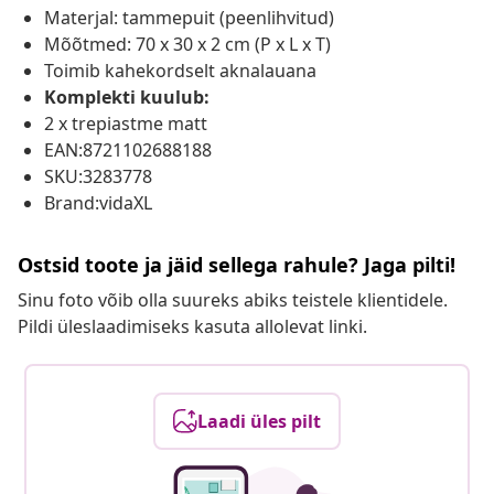
Materjal: tammepuit (peenlihvitud)
Mõõtmed: 70 x 30 x 2 cm (P x L x T)
Toimib kahekordselt aknalauana
Komplekti kuulub:
2 x trepiastme matt
EAN:8721102688188
SKU:3283778
Brand:vidaXL
Ostsid toote ja jäid sellega rahule? Jaga pilti!
Sinu foto võib olla suureks abiks teistele klientidele.
Pildi üleslaadimiseks kasuta allolevat linki.
Laadi üles pilt