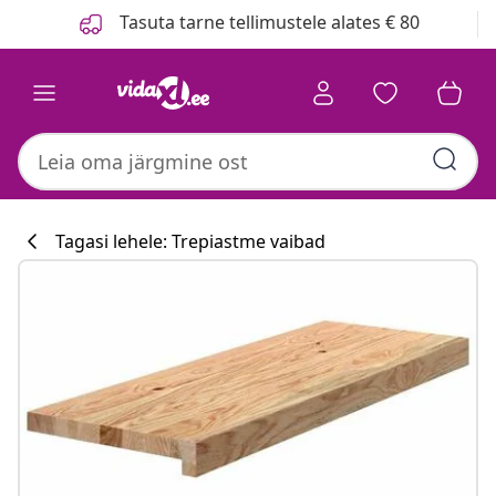
Eelmine
Järgmine
Tasuta tarne tellimustele alates € 80
Tagasi lehele: Trepiastme vaibad
Köögikollektsi
#sharemevidaxl