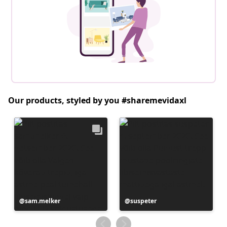
Our products, styled by you #sharemevidaxl
Postitus
sam.melker
Postitus
suspeter
avaldatud
avaldatud