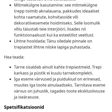
Mitmekülgne kasutamine: see mitmekülgne
trepp toimib aknalauana, pakkudes ideaalset
kohta raamatute, kohvitasside või
dekoratiivesemete hoidmiseks. Selle loomulik
võlu täiustab teie interjööri, lisades nii
funktsionaalsust kui ka esteetilist veetlust.
Lihtne hooldada: Tänu siledale pinnale on
trepiastet lihtne niiske lapiga puhastada.
Hea teada:
Tarne sisaldab ainult kahte trepiastmeid. Trepi
karkass ja püstik ei kuulu tarnekomplekti.
Iga eseme värvused ja puidukiud on erinevad,
muutes iga toote ainulaadseks. Tarnitava eseme
värvus on juhuslik, tagades toote eksklusiivsuse
ja iseärasuse.
Spetsifikatsioonid