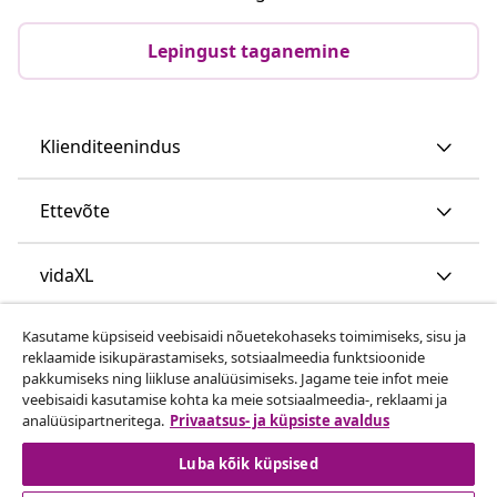
Lepingust taganemine
Klienditeenindus
Ettevõte
vidaXL
Kasutame küpsiseid veebisaidi nõuetekohaseks toimimiseks, sisu ja
Vaata rohkem
reklaamide isikupärastamiseks, sotsiaalmeedia funktsioonide
pakkumiseks ning liikluse analüüsimiseks. Jagame teie infot meie
veebisaidi kasutamise kohta ka meie sotsiaalmeedia-, reklaami ja
analüüsipartneritega.
Privaatsus- ja küpsiste avaldus
Luba kõik küpsised