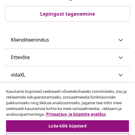
Lepingust taganemine
Klienditeenindus
Ettevõte
vidaXL
Kasutame küpsiseid veebisaidi nõuetekohaseks toimimiseks, sisu ja
Vaata rohkem
reklaamide isikupärastamiseks, sotsiaalmeedia funktsioonide
pakkumiseks ning liikluse analüüsimiseks. Jagame teie infot meie
veebisaidi kasutamise kohta ka meie sotsiaalmeedia-, reklaami ja
analüüsipartneritega.
Privaatsus- ja küpsiste avaldus
Luba kõik küpsised