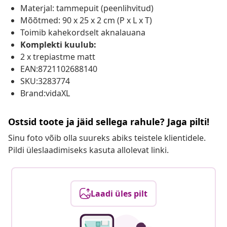
Materjal: tammepuit (peenlihvitud)
Mõõtmed: 90 x 25 x 2 cm (P x L x T)
Toimib kahekordselt aknalauana
Komplekti kuulub:
2 x trepiastme matt
EAN:8721102688140
SKU:3283774
Brand:vidaXL
Ostsid toote ja jäid sellega rahule? Jaga pilti!
Sinu foto võib olla suureks abiks teistele klientidele.
Pildi üleslaadimiseks kasuta allolevat linki.
Laadi üles pilt