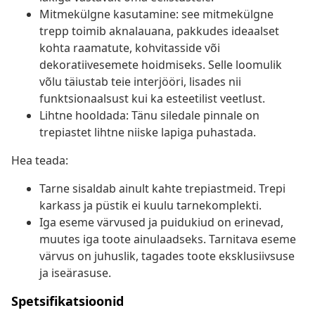
Mitmekülgne kasutamine: see mitmekülgne
trepp toimib aknalauana, pakkudes ideaalset
kohta raamatute, kohvitasside või
dekoratiivesemete hoidmiseks. Selle loomulik
võlu täiustab teie interjööri, lisades nii
funktsionaalsust kui ka esteetilist veetlust.
Lihtne hooldada: Tänu siledale pinnale on
trepiastet lihtne niiske lapiga puhastada.
Hea teada:
Tarne sisaldab ainult kahte trepiastmeid. Trepi
karkass ja püstik ei kuulu tarnekomplekti.
Iga eseme värvused ja puidukiud on erinevad,
muutes iga toote ainulaadseks. Tarnitava eseme
värvus on juhuslik, tagades toote eksklusiivsuse
ja iseärasuse.
Spetsifikatsioonid