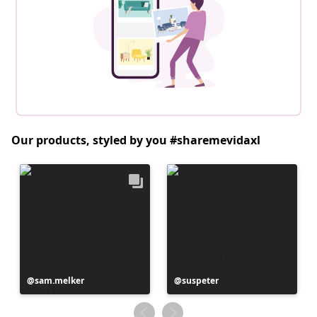
Our products, styled by you #sharemevidaxl
Postitus
sam.melker
Postitus
suspeter
avaldatud
avaldatud