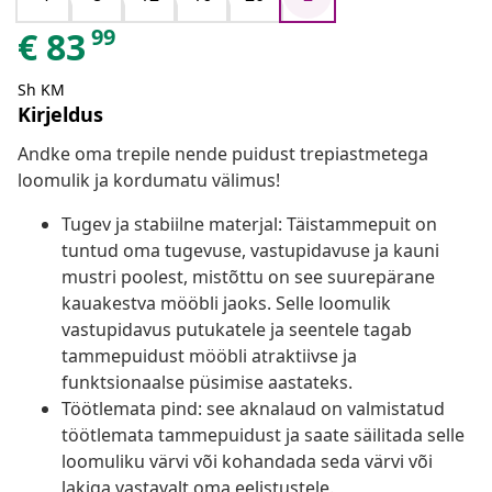
99
€
83
Sh KM
Kirjeldus
Andke oma trepile nende puidust trepiastmetega
loomulik ja kordumatu välimus!
Tugev ja stabiilne materjal: Täistammepuit on
tuntud oma tugevuse, vastupidavuse ja kauni
mustri poolest, mistõttu on see suurepärane
kauakestva mööbli jaoks. Selle loomulik
vastupidavus putukatele ja seentele tagab
tammepuidust mööbli atraktiivse ja
funktsionaalse püsimise aastateks.
Töötlemata pind: see aknalaud on valmistatud
töötlemata tammepuidust ja saate säilitada selle
loomuliku värvi või kohandada seda värvi või
lakiga vastavalt oma eelistustele.