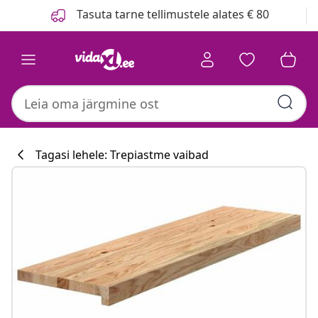
Eelmine
Järgmine
Tasuta tarne tellimustele alates € 80
Tagasi lehele: Trepiastme vaibad
Köögikollektsi
#sharemevidaxl