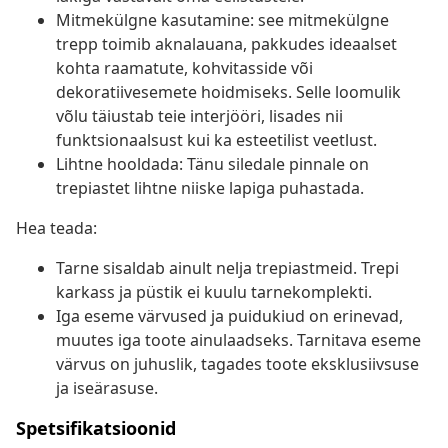
Mitmekülgne kasutamine: see mitmekülgne
trepp toimib aknalauana, pakkudes ideaalset
kohta raamatute, kohvitasside või
dekoratiivesemete hoidmiseks. Selle loomulik
võlu täiustab teie interjööri, lisades nii
funktsionaalsust kui ka esteetilist veetlust.
Lihtne hooldada: Tänu siledale pinnale on
trepiastet lihtne niiske lapiga puhastada.
Hea teada:
Tarne sisaldab ainult nelja trepiastmeid. Trepi
karkass ja püstik ei kuulu tarnekomplekti.
Iga eseme värvused ja puidukiud on erinevad,
muutes iga toote ainulaadseks. Tarnitava eseme
värvus on juhuslik, tagades toote eksklusiivsuse
ja iseärasuse.
Spetsifikatsioonid