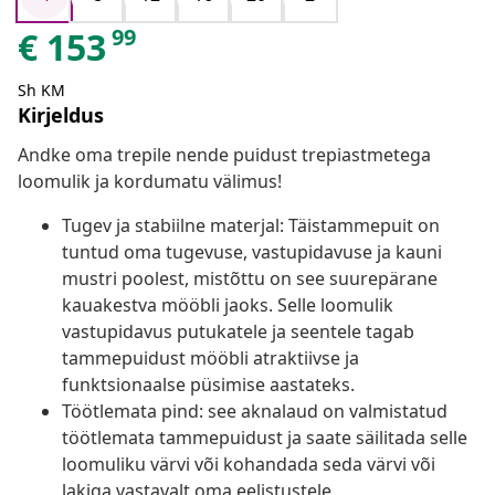
99
€
153
Sh KM
Kirjeldus
Andke oma trepile nende puidust trepiastmetega
loomulik ja kordumatu välimus!
Tugev ja stabiilne materjal: Täistammepuit on
tuntud oma tugevuse, vastupidavuse ja kauni
mustri poolest, mistõttu on see suurepärane
kauakestva mööbli jaoks. Selle loomulik
vastupidavus putukatele ja seentele tagab
tammepuidust mööbli atraktiivse ja
funktsionaalse püsimise aastateks.
Töötlemata pind: see aknalaud on valmistatud
töötlemata tammepuidust ja saate säilitada selle
loomuliku värvi või kohandada seda värvi või
lakiga vastavalt oma eelistustele.