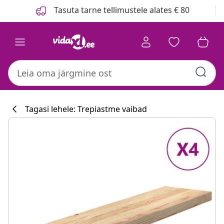
Eelmine
Järgmine
Tasuta tarne tellimustele alates € 80
Tagasi lehele: Trepiastme vaibad
Köögikollektsi
#sharemevidaxl