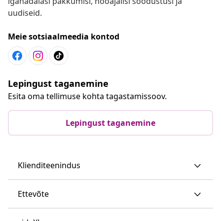
iganädalasi pakkumisi, hooajalisi soodustusi ja
uudiseid.
Meie sotsiaalmeedia kontod
Lepingust taganemine
Esita oma tellimuse kohta tagastamissoov.
Lepingust taganemine
Klienditeenindus
Ettevõte