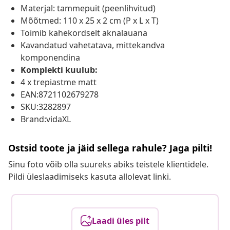
Materjal: tammepuit (peenlihvitud)
Mõõtmed: 110 x 25 x 2 cm (P x L x T)
Toimib kahekordselt aknalauana
Kavandatud vahetatava, mittekandva
komponendina
Komplekti kuulub:
4 x trepiastme matt
EAN:8721102679278
SKU:3282897
Brand:vidaXL
Ostsid toote ja jäid sellega rahule? Jaga pilti!
Sinu foto võib olla suureks abiks teistele klientidele.
Pildi üleslaadimiseks kasuta allolevat linki.
Laadi üles pilt