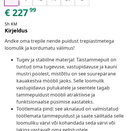
99
€
227
Sh KM
Kirjeldus
Andke oma trepile nende puidust trepiastmetega
loomulik ja kordumatu välimus!
Tugev ja stabiilne materjal: Täistammepuit on
tuntud oma tugevuse, vastupidavuse ja kauni
mustri poolest, mistõttu on see suurepärane
kauakestva mööbli jaoks. Selle loomulik
vastupidavus putukatele ja seentele tagab
tammepuidust mööbli atraktiivse ja
funktsionaalse püsimise aastateks.
Töötlemata pind: see aknalaud on valmistatud
töötlemata tammepuidust ja saate säilitada selle
loomuliku värvi või kohandada seda värvi või
lakiga vastavalt oma eelistustele.