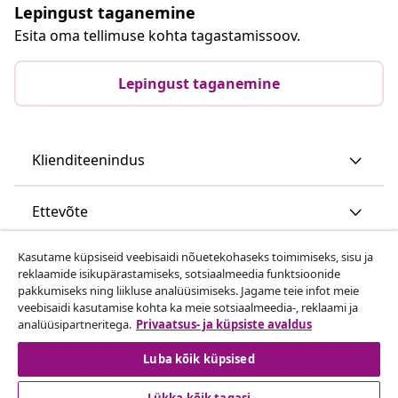
Lepingust taganemine
Esita oma tellimuse kohta tagastamissoov.
Lepingust taganemine
Klienditeenindus
Ettevõte
Kasutame küpsiseid veebisaidi nõuetekohaseks toimimiseks, sisu ja
vidaXL
reklaamide isikupärastamiseks, sotsiaalmeedia funktsioonide
pakkumiseks ning liikluse analüüsimiseks. Jagame teie infot meie
veebisaidi kasutamise kohta ka meie sotsiaalmeedia-, reklaami ja
Vaata rohkem
analüüsipartneritega.
Privaatsus- ja küpsiste avaldus
Luba kõik küpsised