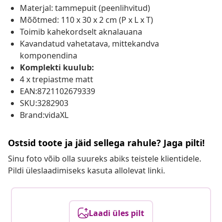
Materjal: tammepuit (peenlihvitud)
Mõõtmed: 110 x 30 x 2 cm (P x L x T)
Toimib kahekordselt aknalauana
Kavandatud vahetatava, mittekandva
komponendina
Komplekti kuulub:
4 x trepiastme matt
EAN:8721102679339
SKU:3282903
Brand:vidaXL
Ostsid toote ja jäid sellega rahule? Jaga pilti!
Sinu foto võib olla suureks abiks teistele klientidele.
Pildi üleslaadimiseks kasuta allolevat linki.
Laadi üles pilt