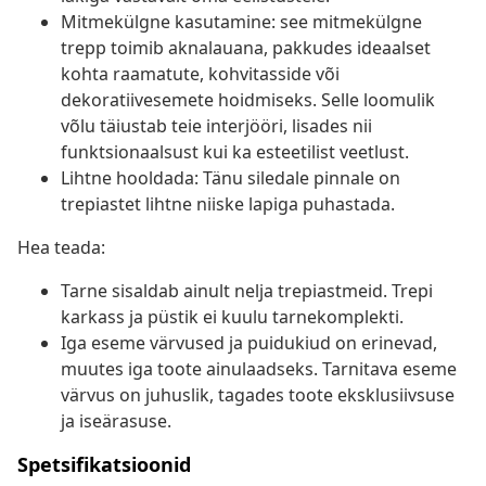
Mitmekülgne kasutamine: see mitmekülgne
trepp toimib aknalauana, pakkudes ideaalset
kohta raamatute, kohvitasside või
dekoratiivesemete hoidmiseks. Selle loomulik
võlu täiustab teie interjööri, lisades nii
funktsionaalsust kui ka esteetilist veetlust.
Lihtne hooldada: Tänu siledale pinnale on
trepiastet lihtne niiske lapiga puhastada.
Hea teada:
Tarne sisaldab ainult nelja trepiastmeid. Trepi
karkass ja püstik ei kuulu tarnekomplekti.
Iga eseme värvused ja puidukiud on erinevad,
muutes iga toote ainulaadseks. Tarnitava eseme
värvus on juhuslik, tagades toote eksklusiivsuse
ja iseärasuse.
Spetsifikatsioonid