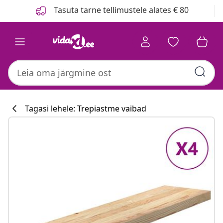
Eelmine
Järgmine
Tasuta tarne tellimustele alates € 80
Tagasi lehele: Trepiastme vaibad
Köögikollektsi
#sharemevidaxl