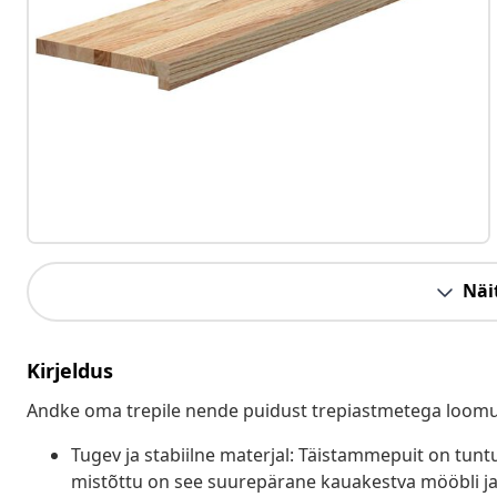
Näit
Kirjeldus
Andke oma trepile nende puidust trepiastmetega loomu
Tugev ja stabiilne materjal: Täistammepuit on tun
mistõttu on see suurepärane kauakestva mööbli jao