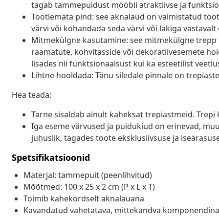
tagab tammepuidust mööbli atraktiivse ja funktsio
Töötlemata pind: see aknalaud on valmistatud tööt
värvi või kohandada seda värvi või lakiga vastavalt
Mitmekülgne kasutamine: see mitmekülgne trepp t
raamatute, kohvitasside või dekoratiivesemete hoidm
lisades nii funktsionaalsust kui ka esteetilist veetlu
Lihtne hooldada: Tänu siledale pinnale on trepiaste
Hea teada:
Tarne sisaldab ainult kaheksat trepiastmeid. Trepi 
Iga eseme värvused ja puidukiud on erinevad, muu
juhuslik, tagades toote eksklusiivsuse ja iseärasuse
Spetsifikatsioonid
Materjal: tammepuit (peenlihvitud)
Mõõtmed: 100 x 25 x 2 cm (P x L x T)
Toimib kahekordselt aknalauana
Kavandatud vahetatava, mittekandva komponendin