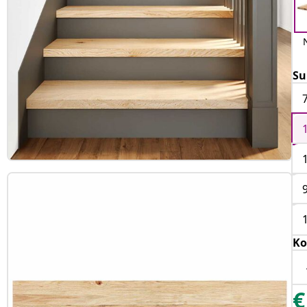
Su
Ko
€