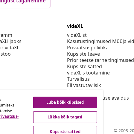
ingust taganemine
vidaXL
gramm
vidaXList
aXLi jaoks
Kasutustingimused Müüja vi
or vidaXL
Privaatsuspoliitika
stoo
Küpsiste teave
Prioriteetse tarne tingimused
Küpsiste sätted
vidaXLis töötamine
Turvalisus
Eli vastutav isik
EPR poliitika
Juurdepääsetavuse avaldus
a
Luba kõik küpsised
kumiseks
utamise
rivaatsus-
Lükka kõik tagasi
© 2008-20
Küpsiste sätted