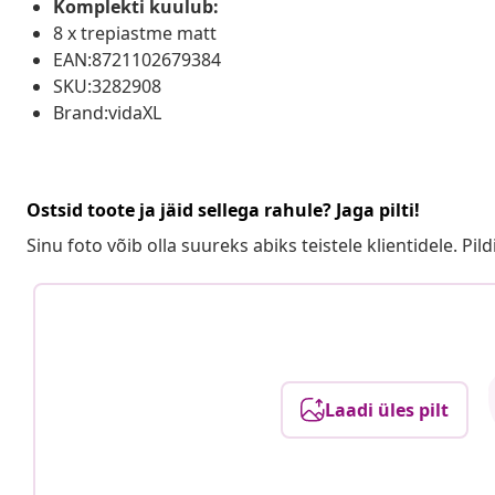
Komplekti kuulub:
8 x trepiastme matt
EAN:8721102679384
SKU:3282908
Brand:vidaXL
Ostsid toote ja jäid sellega rahule? Jaga pilti!
Sinu foto võib olla suureks abiks teistele klientidele. Pild
Laadi üles pilt