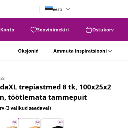
eesti
Konto
Soovinimekiri
Ostukorv
Oksjonid
Ammuta inspiratsiooni
daXL
idaXL trepiastmed 8 tk, 100x25x2
m, töötlemata tammepuit
rv
(3 valikud saadaval)