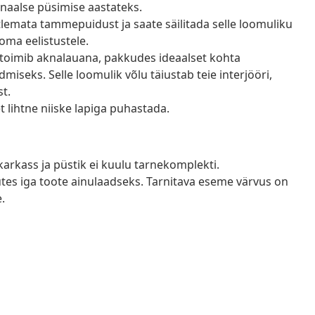
naalse püsimise aastateks.
lemata tammepuidust ja saate säilitada selle loomuliku
 oma eelistustele.
oimib aknalauana, pakkudes ideaalset kohta
iseks. Selle loomulik võlu täiustab teie interjööri,
st.
t lihtne niiske lapiga puhastada.
karkass ja püstik ei kuulu tarnekomplekti.
tes iga toote ainulaadseks. Tarnitava eseme värvus on
.
a