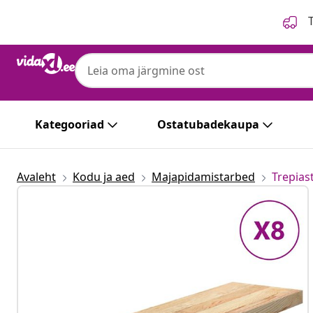
Eelmine
Järgmine
T
Kategooriad
Ostatubadekaupa
Avaleht
Kodu ja aed
Majapidamistarbed
Trepias