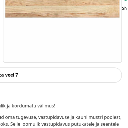
Sh
a veel 7
lik ja kordumatu välimus!
tud oma tugevuse, vastupidavuse ja kauni mustri poolest,
ks. Selle loomulik vastupidavus putukatele ja seentele