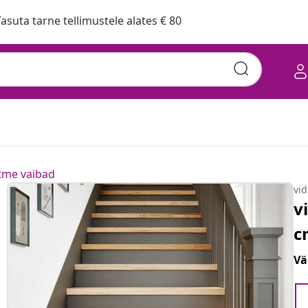
asuta tarne tellimustele alates € 80
tme vaibad
vi
v
c
Vä