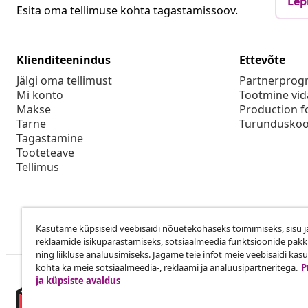
Lep
Esita oma tellimuse kohta tagastamissoov.
Klienditeenindus
Ettevõte
Jälgi oma tellimust
Partnerpro
Mi konto
Tootmine vid
Makse
Production f
Tarne
Turunduskoo
Tagastamine
Tooteteave
Tellimus
Kasutame küpsiseid veebisaidi nõuetekohaseks toimimiseks, sisu j
reklaamide isikupärastamiseks, sotsiaalmeedia funktsioonide pak
ning liikluse analüüsimiseks. Jagame teie infot meie veebisaidi kas
kohta ka meie sotsiaalmeedia-, reklaami ja analüüsipartneritega.
P
ja küpsiste avaldus