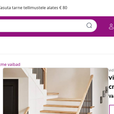
asuta tarne tellimustele alates € 80
tme vaibad
vi
v
c
Vä