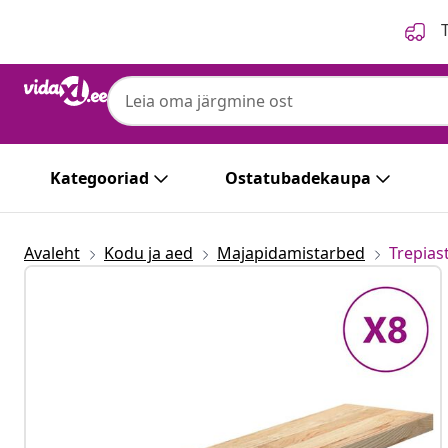
Eelmine
Järgmine
T
Kategooriad
Ostatubadekaupa
Avaleht
Kodu ja aed
Majapidamistarbed
Trepias