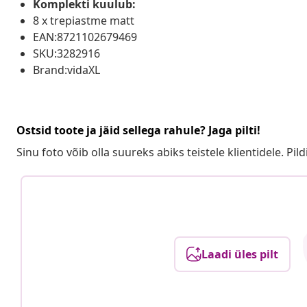
Komplekti kuulub:
8 x trepiastme matt
EAN:8721102679469
SKU:3282916
Brand:vidaXL
Ostsid toote ja jäid sellega rahule? Jaga pilti!
Sinu foto võib olla suureks abiks teistele klientidele. Pild
Laadi üles pilt