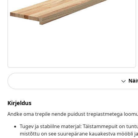
Näit
Kirjeldus
Andke oma trepile nende puidust trepiastmetega loomu
Tugev ja stabiilne materjal: Täistammepuit on tun
mistõttu on see suurepärane kauakestva mööbli jao