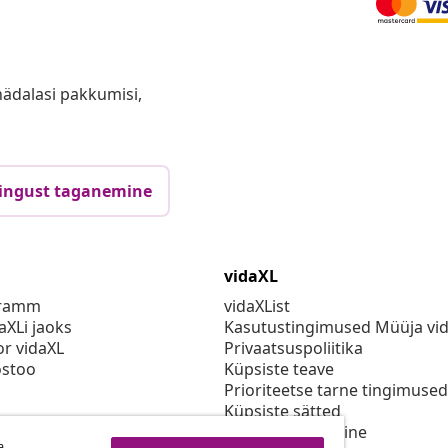
anädalasi pakkumisi,
ingust taganemine
vidaXL
gramm
vidaXList
aXLi jaoks
Kasutustingimused Müüja vi
or vidaXL
Privaatsuspoliitika
stoo
Küpsiste teave
Prioriteetse tarne tingimused
Küpsiste sätted
vidaXLis töötamine
a