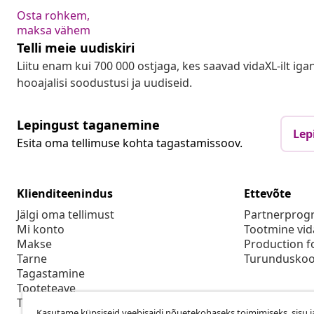
Osta rohkem,
maksa vähem
Telli meie uudiskiri
Liitu enam kui 700 000 ostjaga, kes saavad vidaXL-ilt ig
hooajalisi soodustusi ja uudiseid.
Lepingust taganemine
Lep
Esita oma tellimuse kohta tagastamissoov.
Klienditeenindus
Ettevõte
Jälgi oma tellimust
Partnerpro
Mi konto
Tootmine vid
Makse
Production f
Tarne
Turunduskoo
Tagastamine
Tooteteave
Tellimus
Kasutame küpsiseid veebisaidi nõuetekohaseks toimimiseks, sisu j