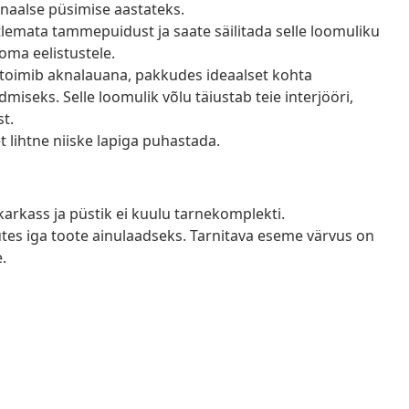
naalse püsimise aastateks.
lemata tammepuidust ja saate säilitada selle loomuliku
 oma eelistustele.
oimib aknalauana, pakkudes ideaalset kohta
iseks. Selle loomulik võlu täiustab teie interjööri,
st.
t lihtne niiske lapiga puhastada.
karkass ja püstik ei kuulu tarnekomplekti.
tes iga toote ainulaadseks. Tarnitava eseme värvus on
.
a