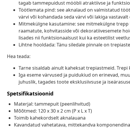
tagab tammepuidust mööbli atraktiivse ja funktsio
Töötlemata pind: see aknalaud on valmistatud tööt
värvi või kohandada seda värvi või lakiga vastavalt
Mitmekülgne kasutamine: see mitmekülgne trepp t
raamatute, kohvitasside või dekoratiivesemete hoidm
lisades nii funktsionaalsust kui ka esteetilist veetlu
Lihtne hooldada: Tänu siledale pinnale on trepiaste
Hea teada:
Tarne sisaldab ainult kaheksat trepiastmeid. Trepi 
Iga eseme värvused ja puidukiud on erinevad, muu
juhuslik, tagades toote eksklusiivsuse ja iseärasuse
Spetsifikatsioonid
Materjal: tammepuit (peenlihvitud)
Mõõtmed: 120 x 30 x 2 cm (P x L x T)
Toimib kahekordselt aknalauana
Kavandatud vahetatava, mittekandva komponendin