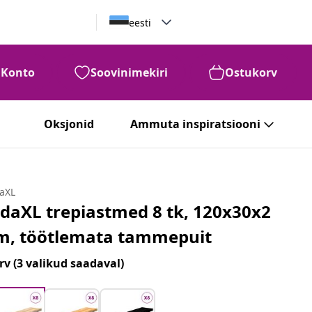
eesti
Konto
Soovinimekiri
Ostukorv
Oksjonid
Ammuta inspiratsiooni
daXL
idaXL trepiastmed 8 tk, 120x30x2
m, töötlemata tammepuit
rv
(3 valikud saadaval)