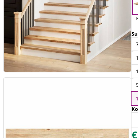
Su
Ko
€