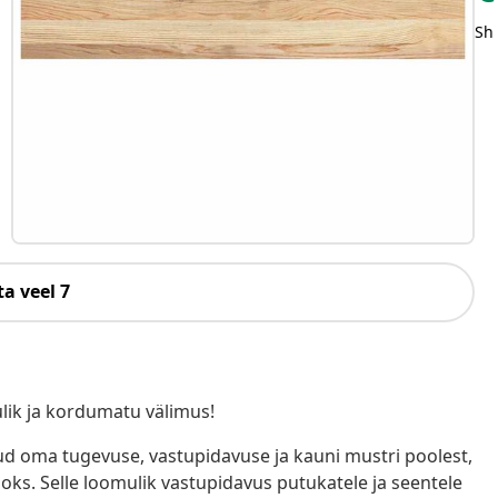
Sh
a veel 7
lik ja kordumatu välimus!
tud oma tugevuse, vastupidavuse ja kauni mustri poolest,
ks. Selle loomulik vastupidavus putukatele ja seentele