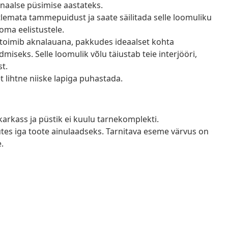
naalse püsimise aastateks.
lemata tammepuidust ja saate säilitada selle loomuliku
 oma eelistustele.
oimib aknalauana, pakkudes ideaalset kohta
iseks. Selle loomulik võlu täiustab teie interjööri,
st.
t lihtne niiske lapiga puhastada.
karkass ja püstik ei kuulu tarnekomplekti.
tes iga toote ainulaadseks. Tarnitava eseme värvus on
.
a