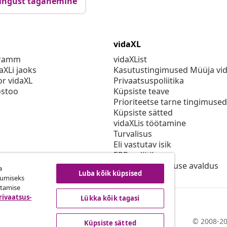
ingust taganemine
vidaXL
gramm
vidaXList
aXLi jaoks
Kasutustingimused Müüja vi
or vidaXL
Privaatsuspoliitika
stoo
Küpsiste teave
Prioriteetse tarne tingimused
Küpsiste sätted
vidaXLis töötamine
Turvalisus
Eli vastutav isik
EPR poliitika
Juurdepääsetavuse avaldus
a
Luba kõik küpsised
kumiseks
utamise
rivaatsus-
Lükka kõik tagasi
© 2008-20
Küpsiste sätted