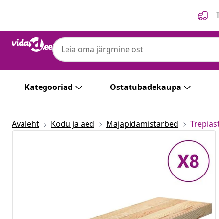
Eelmine
Järgmine
T
Kategooriad
Ostatubadekaupa
Avaleht
Kodu ja aed
Majapidamistarbed
Trepias