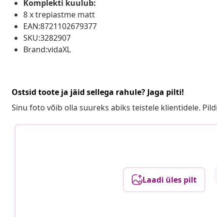
Komplekti kuulub:
8 x trepiastme matt
EAN:8721102679377
SKU:3282907
Brand:vidaXL
Ostsid toote ja jäid sellega rahule? Jaga pilti!
Sinu foto võib olla suureks abiks teistele klientidele. Pild
Laadi üles pilt