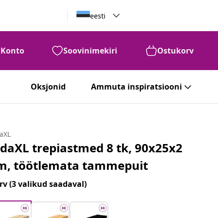
eesti
Konto
Soovinimekiri
Ostukorv
Oksjonid
Ammuta inspiratsiooni
daXL
idaXL trepiastmed 8 tk, 90x25x2
m, töötlemata tammepuit
rv
(3 valikud saadaval)