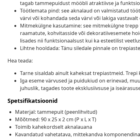
tagab tammepuidust mööbli atraktiivse ja funktsio
Töötlemata pind: see aknalaud on valmistatud tööt
värvi või kohandada seda värvi või lakiga vastavalt
Mitmekülgne kasutamine: see mitmekülgne trepp t
raamatute, kohvitasside või dekoratiivesemete hoidm
lisades nii funktsionaalsust kui ka esteetilist veetlu
Lihtne hooldada: Tänu siledale pinnale on trepiaste
Hea teada:
Tarne sisaldab ainult kaheksat trepiastmeid. Trepi 
Iga eseme värvused ja puidukiud on erinevad, muu
juhuslik, tagades toote eksklusiivsuse ja iseärasuse
Spetsifikatsioonid
Materjal: tammepuit (peenlihvitud)
Mõõtmed: 90 x 25 x 2 cm (P x L x T)
Toimib kahekordselt aknalauana
Kavandatud vahetatava, mittekandva komponendin