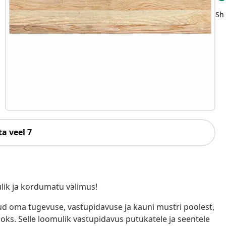
Sh
a veel 7
lik ja kordumatu välimus!
tud oma tugevuse, vastupidavuse ja kauni mustri poolest,
ks. Selle loomulik vastupidavus putukatele ja seentele