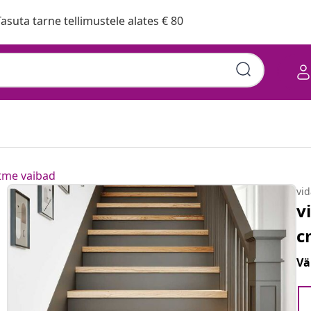
asuta tarne tellimustele alates € 80
tme vaibad
vi
v
c
Vä