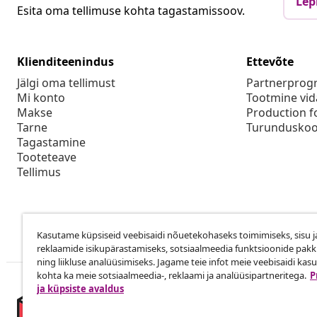
Lep
Esita oma tellimuse kohta tagastamissoov.
Klienditeenindus
Ettevõte
Jälgi oma tellimust
Partnerpro
Mi konto
Tootmine vid
Makse
Production f
Tarne
Turunduskoo
Tagastamine
Tooteteave
Tellimus
Kasutame küpsiseid veebisaidi nõuetekohaseks toimimiseks, sisu j
reklaamide isikupärastamiseks, sotsiaalmeedia funktsioonide pak
ning liikluse analüüsimiseks. Jagame teie infot meie veebisaidi kas
kohta ka meie sotsiaalmeedia-, reklaami ja analüüsipartneritega.
P
ja küpsiste avaldus