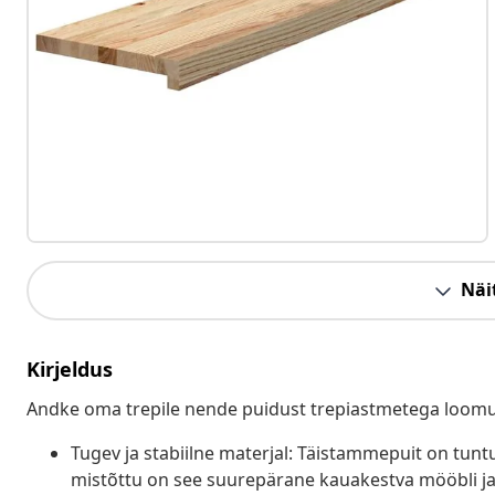
Näit
Kirjeldus
Andke oma trepile nende puidust trepiastmetega loomu
Tugev ja stabiilne materjal: Täistammepuit on tun
mistõttu on see suurepärane kauakestva mööbli jao