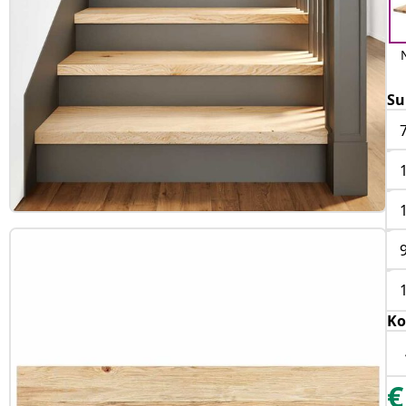
Su
Ko
€