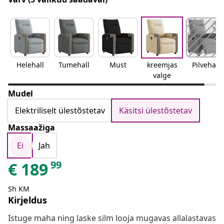
Helehall
Tumehall
Must
kreemjas
Pilvehall
valge
Mudel
Elektriliselt ülestõstetav
Käsitsi ülestõstetav
Massaažiga
Ei
Jah
99
€
189
Sh KM
Kirjeldus
Istuge maha ning laske silm looja mugavas allalastavas