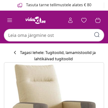
Eelmine
Järgmine
Tasuta tarne tellimustele alates € 80
Tagasi lehele: Tugitoolid, lamamistoolid ja
lahtikäivad tugitoolid
Köögikollektsi
#sharemevidaxl