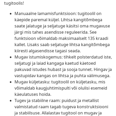
tugitoolis!
Manuaalne lamamisfunktsioon: tugitoolil on
käepide paremal küljel. Lihtsa kangitõmbega
saate jalatuge ja seljatuge käsitsi oma mugavuse
järgi mis tahes asendisse reguleerida. See
funktsioon võimaldab maksimaalselt 135 kraadi
kallet. Lisaks saab seljatuge lihtsa kangitõmbega
kiiresti algasendisse tagasi seada.
Mugav istumiskogemus: tihkelt polsterdatud iste,
seljatugi ja laiad kangaga kaetud käetoed
pakuvad istudes hubast ja sooja tunnet. Hingav ja
vastupidav kangas on lihtsa ja puhta välimusega.
Mugav küljetasku: tugitoolil on küljetasku, mis
võimaldab kaugjuhtimispulti või olulisi esemeid
käeulatuses hoida.
Tugev ja stabiilne raam: puidust ja metallist
valmistatud raam tagab tugeva konstruktsiooni
ja stabiilsuse. Allalastav tugitool on mugav ja