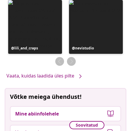
Postitus
lili_and_craps
Postitus
nevistudio
avaldatud
avaldatud
Vaata, kuidas laadida üles pilte
Võtke meiega ühendust!
Mine abiinfolehele
Soovitatud