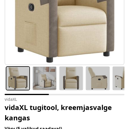
vidaXL
vidaXL tugitool, kreemjasvalge
kangas
Värv
(5 valikud saadaval)