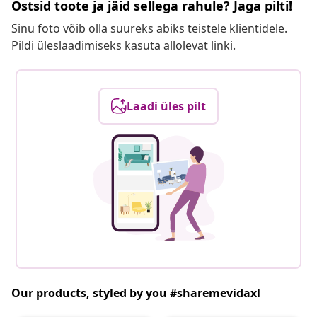
Ostsid toote ja jäid sellega rahule? Jaga pilti!
Sinu foto võib olla suureks abiks teistele klientidele.
Pildi üleslaadimiseks kasuta allolevat linki.
Laadi üles pilt
Our products, styled by you #sharemevidaxl