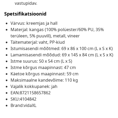
vastupidav.
Spetsifikatsioonid
Värvus: kreemjas ja hall
Materjal: kangas (100% polüester/60% PU, 35%
terüleen, 5% puuvill), metall, vineer
Täitematerjal: vaht, PP-kiud
Istumisasendi mõõtmed: 69 x 86 x 100 cm (L x S x K)
Lamamisasendi mõõdud: 69 x 145 x 84 cm (L x S x K)
Istme suurus: 50 x 54 cm (L x S)
Istme kõrgus maapinnast: 47 cm
Käetoe kõrgus maapinnast: 59 cm
Maksimaalne kandevõime: 110 kg
Vajalik kokkupanek: jah
EAN:8721158657862
SKU:4104842
Brand:vidaXL