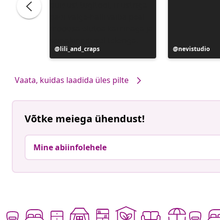
Postitus
lili_and_craps
Postitus
nevistudio
avaldatud
avaldatud
Vaata, kuidas laadida üles pilte
Võtke meiega ühendust!
Mine abiinfolehele