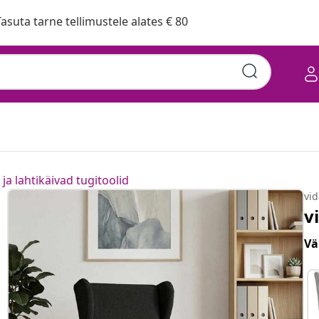
asuta tarne tellimustele alates € 80
ja lahtikäivad tugitoolid
vi
v
Vä