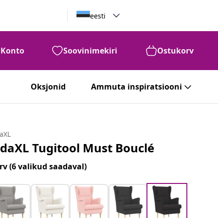
eesti
Konto
Soovinimekiri
Ostukorv
Oksjonid
Ammuta inspiratsiooni
daXL
idaXL Tugitool Must Bouclé
rv
(6 valikud saadaval)