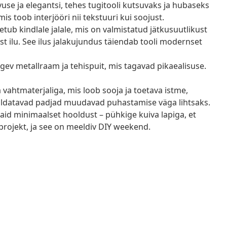
use ja elegantsi, tehes tugitooli kutsuvaks ja hubaseks
s toob interjööri nii tekstuuri kui soojust.
oetub kindlale jalale, mis on valmistatud jätkusuutlikust
list ilu. See ilus jalakujundus täiendab tooli modernset
ugev metallraam ja tehispuit, mis tagavad pikaealisuse.
vahtmaterjaliga, mis loob sooja ja toetava istme,
aldatavad padjad muudavad puhastamise väga lihtsaks.
vaid minimaalset hooldust – pühkige kuiva lapiga, et
rojekt, ja see on meeldiv DIY weekend.