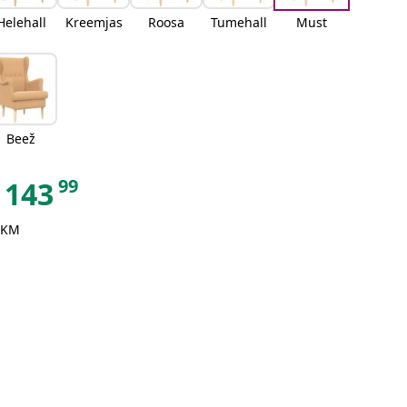
Helehall
Kreemjas
Roosa
Tumehall
Must
Beež
99
143
 KM