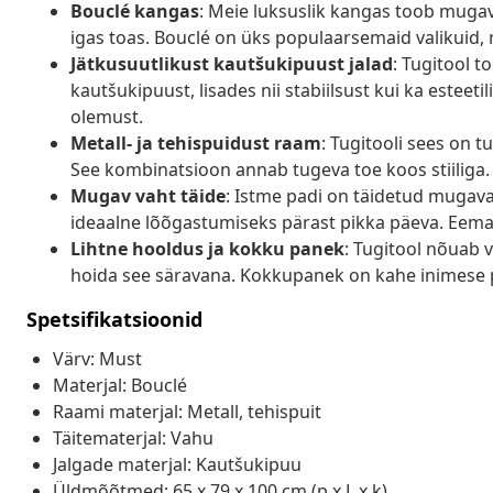
Bouclé kangas
: Meie luksuslik kangas toob mugav
igas toas. Bouclé on üks populaarsemaid valikuid, mi
Jätkusuutlikust kautšukipuust jalad
: Tugitool t
kautšukipuust, lisades nii stabiilsust kui ka esteeti
olemust.
Metall- ja tehispuidust raam
: Tugitooli sees on t
See kombinatsioon annab tugeva toe koos stiiliga.
Mugav vaht täide
: Istme padi on täidetud mugava 
ideaalne lõõgastumiseks pärast pikka päeva. Eem
Lihtne hooldus ja kokku panek
: Tugitool nõuab 
hoida see säravana. Kokkupanek on kahe inimese p
Spetsifikatsioonid
Värv: Must
Materjal: Bouclé
Raami materjal: Metall, tehispuit
Täitematerjal: Vahu
Jalgade materjal: Kautšukipuu
Üldmõõtmed: 65 x 79 x 100 cm (p x L x k)