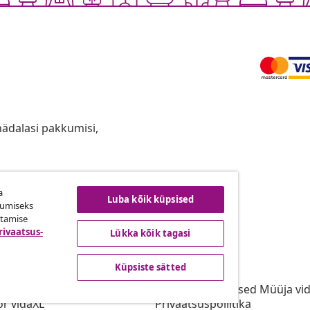
anädalasi pakkumisi,
a
ingust taganemine
Luba kõik küpsised
kumiseks
utamise
rivaatsus-
Lükka kõik tagasi
vidaXL
Küpsiste sätted
gramm
vidaXList
aXLi jaoks
Kasutustingimused Müüja vi
or vidaXL
Privaatsuspoliitika