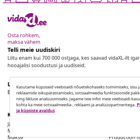
Osta rohkem,
maksa vähem
Telli meie uudiskiri
Liitu enam kui 700 000 ostjaga, kes saavad vidaXL-ilt ig
hooajalisi soodustusi ja uudiseid.
Lepingust taganemine
Kasutame küpsiseid veebisaidi nõuetekohaseks toimimiseks, sisu j
Lep
Esita oma tellimuse kohta tagastamissoov.
reklaamide isikupärastamiseks, sotsiaalmeedia funktsioonide pak
ning liikluse analüüsimiseks. Jagame teie infot meie veebisaidi kas
kohta ka meie sotsiaalmeedia-, reklaami ja analüüsipartneritega.
P
ja küpsiste avaldus
Klienditeenindus
Ettevõte
Jälgi oma tellimust
Partnerpro
Mi konto
Tootmine vid
Makse
Production f