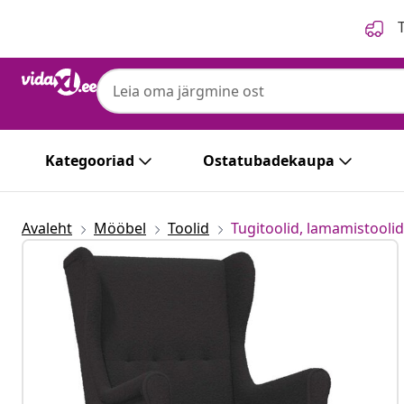
Eelmine
Järgmine
T
Kategooriad
Ostatubadekaupa
Avaleht
Mööbel
Toolid
Tugitoolid, lamamistoolid 