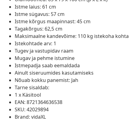
Istme laius: 61 cm
Istme sügavus: 57 cm
Istme kõrgus maapinnast: 45 cm
Tagakõrgus: 62,5 cm
Maksimaalne kandevõime: 110 kg istekoha kohta
Istekohtade arv: 1
Tugev ja vastupidav raam
Mugav ja pehme istumine
Istmepadja saab eemaldada
Ainult siseruumides kasutamiseks
Nõuab kokku panemist: Jah
Tarne sisaldab:
1 x Käsitool
EAN: 8721364636538
SKU: 42029894
Brand: vidaXL