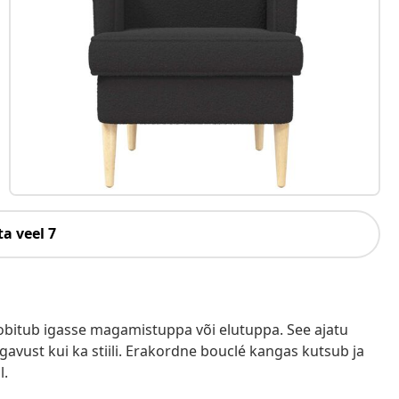
a veel 7
bitub igasse magamistuppa või elutuppa. See ajatu
avust kui ka stiili. Erakordne bouclé kangas kutsub ja
l.