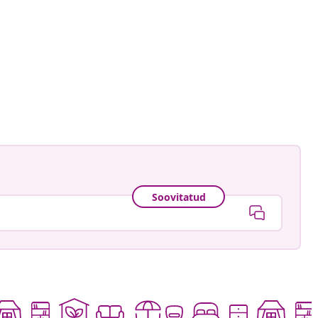
redning
ud
Soovitatud