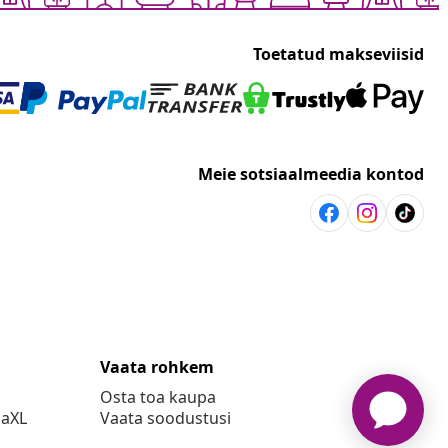
Toetatud makseviisid
Meie sotsiaalmeedia kontod
Vaata rohkem
Osta toa kaupa
daXL
Vaata soodustusi