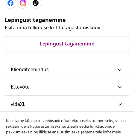
Lepingust taganemine
Esita oma tellimuse kohta tagastamissoov.
Lepingust taganemine
Klienditeenindus
Ettevõte
vidaXL
Kasutame küpsiseid veebisaidi nõuetekohaseks toimimiseks, sisu ja
Vaata rohkem
reklaamide isikupärastamiseks, sotsiaalmeedia funktsioonide
pakkumiseks ning liikluse analüüsimiseks. Jagame teie infot meie