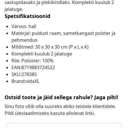
vastupidavaks ja plekikindlaks. Komplekti kuulub 2
jalatuge.
Spetsifikatsioonid
Värvus: hall
Materjal: puidust raam, sametkangast polster ja
pehmendus
Mõõtmed: 30 x 30 x 30 cm (P x L x K)
Komplekti kuulub 2 jalatuge
Riie: Polüster: 100%
EAN:8719883724522
SKU:278385
Brand:vidaXL
Ostsid toote ja jäid sellega rahule? Jaga pilti!
Sinu foto võib olla suureks abiks teistele klientidele.
Pildi üleslaadimiseks kasuta allolevat linki.