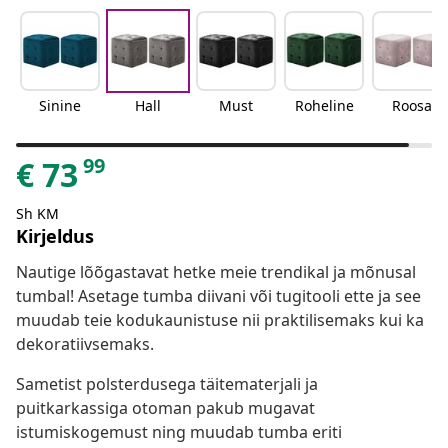
Sinine
Hall
Must
Roheline
Roosa
99
€
73
Sh KM
Kirjeldus
Nautige lõõgastavat hetke meie trendikal ja mõnusal
tumbal! Asetage tumba diivani või tugitooli ette ja see
muudab teie kodukaunistuse nii praktilisemaks kui ka
dekoratiivsemaks.
Sametist polsterdusega täitematerjali ja
puitkarkassiga otoman pakub mugavat
istumiskogemust ning muudab tumba eriti