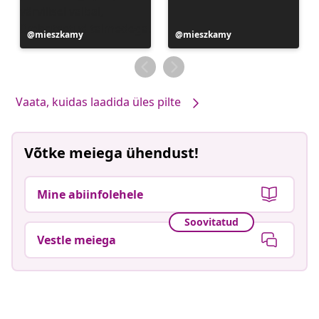
Postitus
mieszkamy
Postitus
mieszkamy
avaldatud
avaldatud
Vaata, kuidas laadida üles pilte
Võtke meiega ühendust!
Mine abiinfolehele
Soovitatud
Vestle meiega