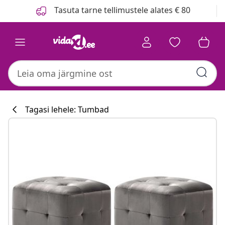
Eelmine
Järgmine
Tasuta tarne tellimustele alates € 80
Tagasi lehele: Tumbad
Köögikollektsi
#sharemevidaxl