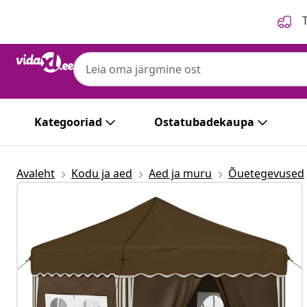
Eelmine
Järgmine
T
Kategooriad
Ostatubadekaupa
Avaleht
Kodu ja aed
Aed ja muru
Õuetegevused