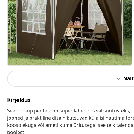
Näit
Kirjeldus
See pop-up peotelk on super lahendus välisüritusteks, l
jooned ja praktiline disain kutsuvad külalisi nautima to
koosolekuga või ametlikuma üritusega, see telk täiendab
poolest.