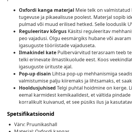
Oxfordi kanga materjal
Meie telk on valmistatud 
tugevuse ja pikaealisuse poolest. Materjal sopib id
pulmad või muud erilised hetked. Selle looduslik UV
Reguleeritav kõrgus
Käsitsi reguleeritav mehhani
peo vajadusi. Olgu eesmärgiks hubane või avaram 
igasuguste tööriistade vajaduseta.
Ilmakindel kate
Pulbervärvitud terasraam teeb telg
telki erinevate ilmastikuolude eest. Koos veekin
igasuguste ürituste ajal.
Pop-up disain
Lihtsa pop-up mehhanismiga seadis
valmistumise palju kiiremaks ja lihtsamaks, et sa
Hooldusjuhised
Telgi puhtal hoidmine on kerge. L
eemal karmidest kemikaalidest, et vältida pindade
korralikult kuivanud, et see püsiks ilus ja kasutatav
Spetsifikatsioonid
Värv: Pruunikashall
Materjal: Oxfordi kangas