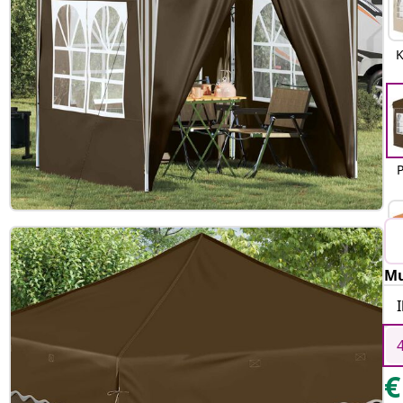
K
Mu
€