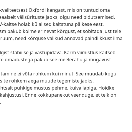
kvaliteetsest Oxfordi kangast, mis on tuntud oma
eaalselt välisürituste jaoks, olgu need pidutsemised,
-kaitse hoiab külalised kaitstuna päikese eest.
sm pakub kolme erinevat kõrgust, et sobitada just teie
ruum, need kõrguse valikud annavad paindlikkust ilma
ist stabiilse ja vastupidava. Karm viimistlus kaitseb
dlate omadustega pakub see meelerahu ja mugavust
tamine ei võta rohkem kui minut. See muudab kogu
aksite rohkem aega muude tegemiste jaoks.
ihtsalt pühkige mustus pehme, kuiva lapiga. Hoidke
 kahjustusi. Enne kokkupanekut veenduge, et telk on
.