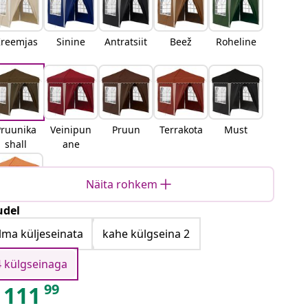
reemjas
Sinine
Antratsiit
Beež
Roheline
Pruunika
Veinipun
Pruun
Terrakota
Must
shall
ane
Näita rohkem
del
Oranž
Ilma küljeseinata
kahe külgseina 2
4 külgseinaga
99
111