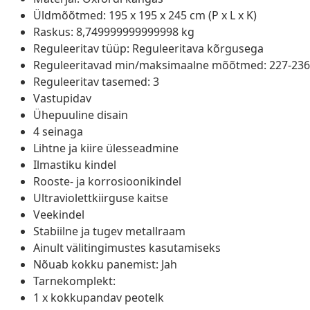
Üldmõõtmed: 195 x 195 x 245 cm (P x L x K)
Raskus: 8,749999999999998 kg
Reguleeritav tüüp: Reguleeritava kõrgusega
Reguleeritavad min/maksimaalne mõõtmed: 227-236
Reguleeritav tasemed: 3
Vastupidav
Ühepuuline disain
4 seinaga
Lihtne ja kiire ülesseadmine
Ilmastiku kindel
Rooste- ja korrosioonikindel
Ultraviolettkiirguse kaitse
Veekindel
Stabiilne ja tugev metallraam
Ainult välitingimustes kasutamiseks
Nõuab kokku panemist: Jah
Tarnekomplekt:
1 x kokkupandav peotelk