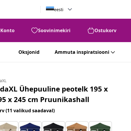
eesti
Konto
Soovinimekiri
Ostukorv
Oksjonid
Ammuta inspiratsiooni
daXL
idaXL Ühepuuline peotelk 195 x
95 x 245 cm Pruunikashall
rv
(11 valikud saadaval)