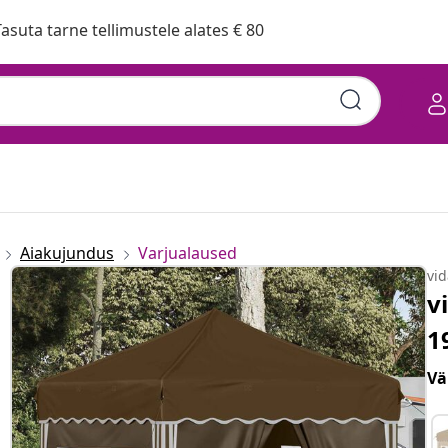
asuta tarne tellimustele alates € 80
Aiakujundus
Varjualaused
vi
v
1
Vä