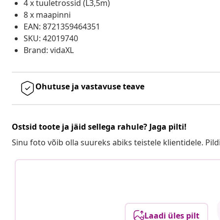
4 x tuuletrossid (L3,5m)
8 x maapinni
EAN: 8721359464351
SKU: 42019740
Brand: vidaXL
Ohutuse ja vastavuse teave
Ostsid toote ja jäid sellega rahule? Jaga pilti!
Sinu foto võib olla suureks abiks teistele klientidele. Pild
Laadi üles pilt