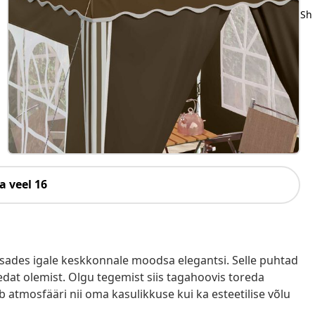
Sh
a veel 16
isades igale keskkonnale moodsa elegantsi. Selle puhtad
redat olemist. Olgu tegemist siis tagahoovis toreda
 atmosfääri nii oma kasulikkuse kui ka esteetilise võlu