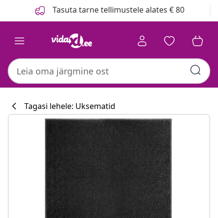
Eelmine
Järgmine
Tasuta tarne tellimustele alates € 80
Tagasi lehele: Uksematid
Köögikollektsi
#sharemevidaxl