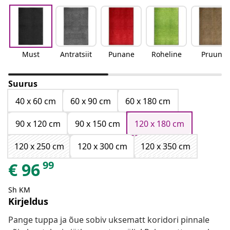
Must
Antratsiit
Punane
Roheline
Pruun
Suurus
40 x 60 cm
60 x 90 cm
60 x 180 cm
90 x 120 cm
90 x 150 cm
120 x 180 cm
120 x 250 cm
120 x 300 cm
120 x 350 cm
99
€
96
Sh KM
Kirjeldus
Pange tuppa ja õue sobiv uksematt koridori pinnale