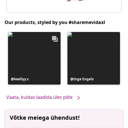
Our products, styled by you #sharemevidaxl
Postitus
keellyy.c
Postitus
Inge Engels
avaldatud
avaldatud
Vaata, kuidas laadida üles pilte
Võtke meiega ühendust!