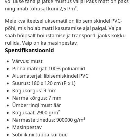
või ukse taha ja jätke mustus välja! Paks matt on paks
ning imab tõhusal kuni 2,5 l/m².
Meie kvaliteetsel uksematil on libisemiskindel PVC-
põhi, mis hoiab matti kasutamise ajal paigal. Vaipa
saab hõlpsalt hoiustamise ja transpordi jaoks kokku
rullida. Vaip on ka masinpestav.
Spetsifikatsioonid
Värvus: must
Pinna materjal: 100% polüamiid
Alusmaterjal: libisemiskindel PVC
Suurus: 180 x 120 cm (P x L)
Kogukõrgus: 9 mm
Narma kõrgus: 7 mm
Ümberringi must äär
Kogukaal: 2900 g/m²
Narmaste tihedus: 900000 g/m²
Masinpestav
Sobilik nii tuppa kui õue