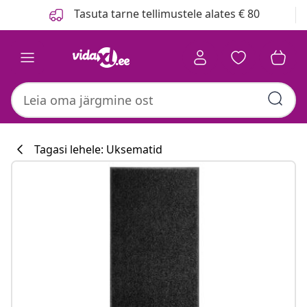
Eelmine
Järgmine
Tasuta tarne tellimustele alates € 80
Tagasi lehele: Uksematid
Köögikollektsi
#sharemevidaxl