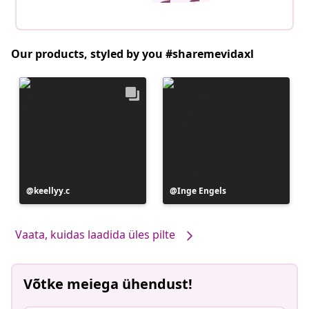
Our products, styled by you #sharemevidaxl
Postitus
keellyy.c
Postitus
Inge Engels
avaldatud
avaldatud
Vaata, kuidas laadida üles pilte
Võtke meiega ühendust!