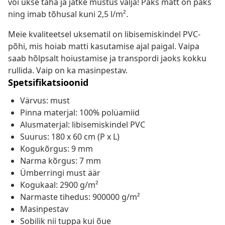
või ukse taha ja jätke mustus välja! Paks matt on paks
ning imab tõhusal kuni 2,5 l/m².
Meie kvaliteetsel uksematil on libisemiskindel PVC-
põhi, mis hoiab matti kasutamise ajal paigal. Vaipa
saab hõlpsalt hoiustamise ja transpordi jaoks kokku
rullida. Vaip on ka masinpestav.
Spetsifikatsioonid
Värvus: must
Pinna materjal: 100% polüamiid
Alusmaterjal: libisemiskindel PVC
Suurus: 180 x 60 cm (P x L)
Kogukõrgus: 9 mm
Narma kõrgus: 7 mm
Ümberringi must äär
Kogukaal: 2900 g/m²
Narmaste tihedus: 900000 g/m²
Masinpestav
Sobilik nii tuppa kui õue