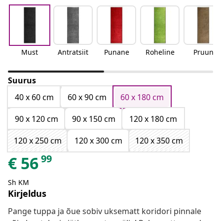
Must
Antratsiit
Punane
Roheline
Pruun
Suurus
40 x 60 cm
60 x 90 cm
60 x 180 cm
90 x 120 cm
90 x 150 cm
120 x 180 cm
120 x 250 cm
120 x 300 cm
120 x 350 cm
99
€
56
Sh KM
Kirjeldus
Pange tuppa ja õue sobiv uksematt koridori pinnale