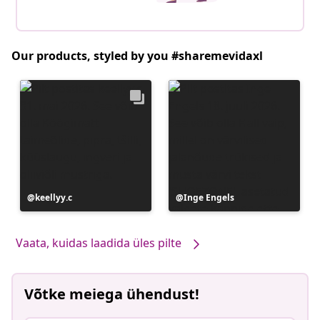
Our products, styled by you #sharemevidaxl
Postitus
keellyy.c
Postitus
Inge Engels
avaldatud
avaldatud
Vaata, kuidas laadida üles pilte
Võtke meiega ühendust!