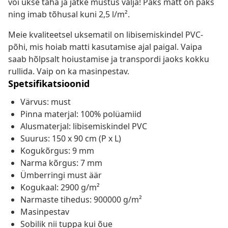
või ukse taha ja jätke mustus välja! Paks matt on paks
ning imab tõhusal kuni 2,5 l/m².
Meie kvaliteetsel uksematil on libisemiskindel PVC-
põhi, mis hoiab matti kasutamise ajal paigal. Vaipa
saab hõlpsalt hoiustamise ja transpordi jaoks kokku
rullida. Vaip on ka masinpestav.
Spetsifikatsioonid
Värvus: must
Pinna materjal: 100% polüamiid
Alusmaterjal: libisemiskindel PVC
Suurus: 150 x 90 cm (P x L)
Kogukõrgus: 9 mm
Narma kõrgus: 7 mm
Ümberringi must äär
Kogukaal: 2900 g/m²
Narmaste tihedus: 900000 g/m²
Masinpestav
Sobilik nii tuppa kui õue