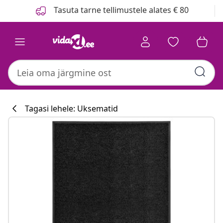
Eelmine
Järgmine
Tasuta tarne tellimustele alates € 80
Tagasi lehele: Uksematid
Köögikollektsi
#sharemevidaxl