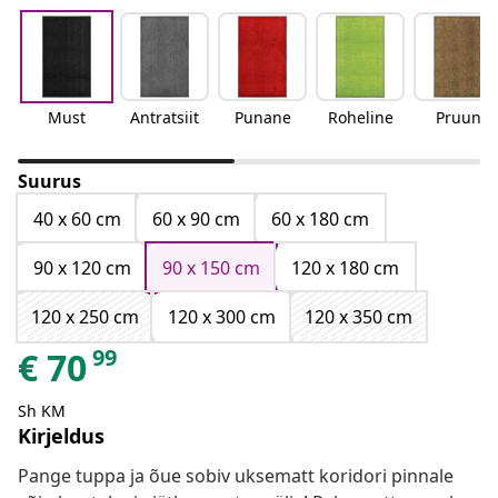
Must
Antratsiit
Punane
Roheline
Pruun
Suurus
40 x 60 cm
60 x 90 cm
60 x 180 cm
90 x 120 cm
90 x 150 cm
120 x 180 cm
120 x 250 cm
120 x 300 cm
120 x 350 cm
99
€
70
Sh KM
Kirjeldus
Pange tuppa ja õue sobiv uksematt koridori pinnale