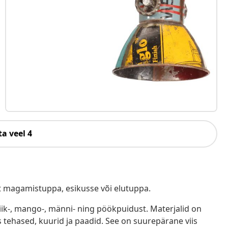
a veel 4
t magamistuppa, esikusse või elutuppa.
iik-, mango-, männi- ning pöökpuidust. Materjalid on
ehased, kuurid ja paadid. See on suurepärane viis