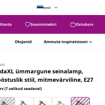
eesti
Konto
Soovinimekiri
Ostukorv
99
€
71
Oksjonid
Ammuta inspiratsiooni
daXL
idaXL ümmargune seinalamp,
ööstuslik stiil, mitmevärviline, E27
rv
(7 valikud saadaval)