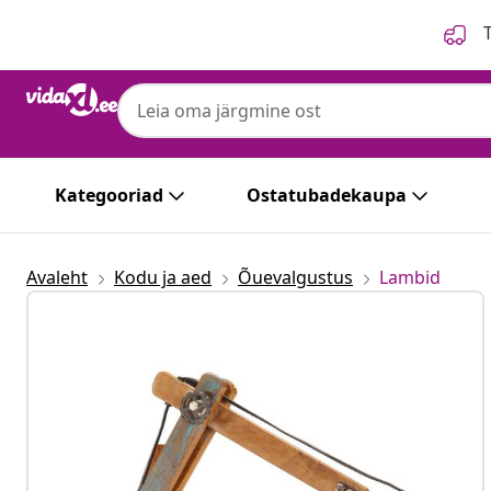
Eelmine
Järgmine
T
vidaXL
vidaXL ümmargune seinalamp, tööstuslik s
Kategooriad
Ostatubadekaupa
Avaleht
Kodu ja aed
Õuevalgustus
Lambid