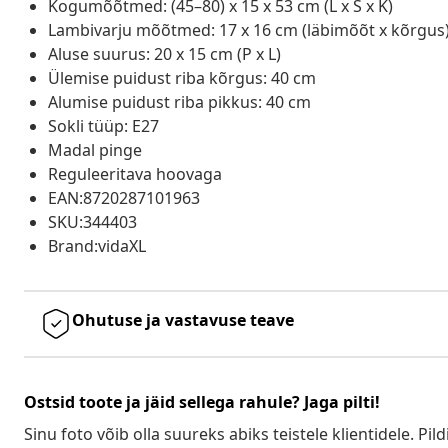
Kogumõõtmed: (45–80) x 15 x 53 cm (L x S x K)
Lambivarju mõõtmed: 17 x 16 cm (läbimõõt x kõrgus
Aluse suurus: 20 x 15 cm (P x L)
Ülemise puidust riba kõrgus: 40 cm
Alumise puidust riba pikkus: 40 cm
Sokli tüüp: E27
Madal pinge
Reguleeritava hoovaga
EAN:8720287101963
SKU:344403
Brand:vidaXL
Ohutuse ja vastavuse teave
Ostsid toote ja jäid sellega rahule? Jaga pilti!
Sinu foto võib olla suureks abiks teistele klientidele. Pild