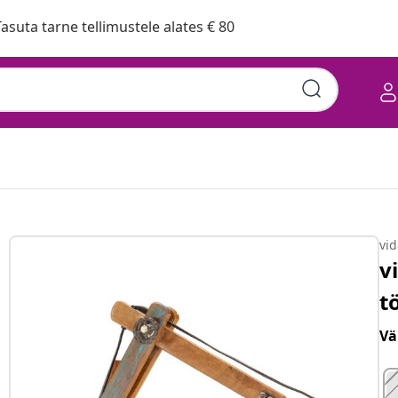
asuta tarne tellimustele alates € 80
tiil, mitmevärviline, E27
vi
v
t
Vä