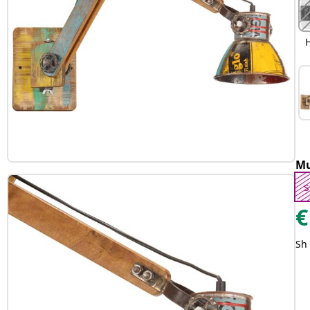
Mu
s
€
Sh