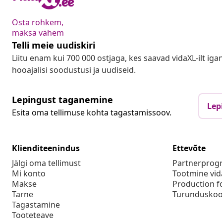
Osta rohkem,
maksa vähem
Telli meie uudiskiri
Liitu enam kui 700 000 ostjaga, kes saavad vidaXL-ilt ig
hooajalisi soodustusi ja uudiseid.
Lepingust taganemine
Lep
Esita oma tellimuse kohta tagastamissoov.
Klienditeenindus
Ettevõte
Jälgi oma tellimust
Partnerpro
Mi konto
Tootmine vid
Makse
Production f
Tarne
Turunduskoo
Tagastamine
Tooteteave