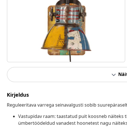
Näit
Kirjeldus
Reguleeritava varrega seinavalgusti sobib suurepärasel
Vastupidav raam: taastatud puit koosneb näiteks t
ümbertöödeldud vanadest hoonetest nagu näiteks t