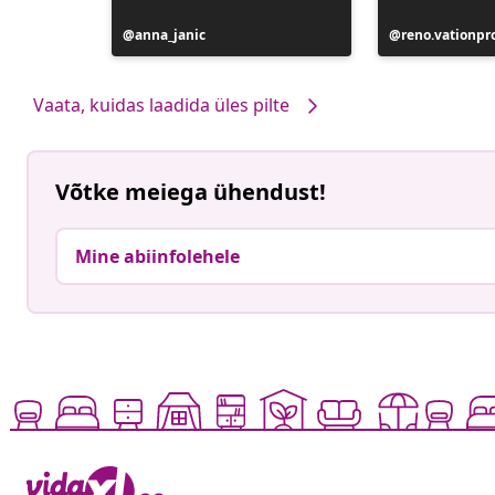
Postitus
anna_janic
Postitus
reno.vationpr
avaldatud
avaldatud
Vaata, kuidas laadida üles pilte
Võtke meiega ühendust!
Mine abiinfolehele