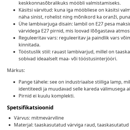
keskkonnasõbralikuks mööbli valmistamiseks.
Käsitsi värvitud: kuna iga mööbliese on käsitsi valm
näha sinist, rohelist ning mõnikord ka oranži, puna
Ühe lambivarjuga disain: lambil on E27 pesa maksim
värvidega E27 pirnid, mis loovad lõõgastava atmosf
Reguleeritav vars: reguleeritav ja paindlik vars v
kinnitada.
Tööstuslik stiil: rauast lambivarjud, millel on taa
sobivad ideaalselt maa- või tööstusinterjööri.
Märkus:
Pange tähele: see on industriaalse stiiliga lamp, 
identiteedi ja muudavad selle kareda välimusega a
Pirnid ei kuulu komplekti.
Spetsifikatsioonid
Värvus: mitmevärviline
Materjal: taaskasutatud värviga raud, taaskasutatud 