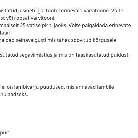
istatud, esineb igal tootel erinevaid värvitoone. Võite
st või roosat värvitooni.
aalselt 25-vatise pirni jaoks. Võite paigaldada erinevate
ääri.
õimaldab seinavalgusti mis tahes soovitud kõrgusele
skasutatud segaviimistlus ja mis on taaskasutatud puidust,
millel on lambivarju puudused, mis annavad lambile
inulaadseks.
puit