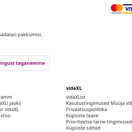
anädalasi pakkumisi,
ingust taganemine
vidaXL
gramm
vidaXList
aXLi jaoks
Kasutustingimused Müüja vi
or vidaXL
Privaatsuspoliitika
stoo
Küpsiste teave
Prioriteetse tarne tingimused
Küpsiste sätted