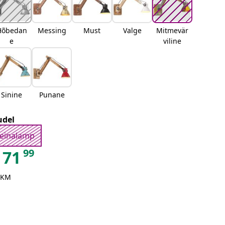
Hõbedan
Messing
Must
Valge
Mitmevär
e
viline
Sinine
Punane
del
einalamp
99
71
 KM