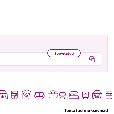
Inga Jónsdóttir
ud
Soovitatud
Toetatud makseviisid