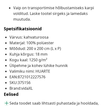
Vaip on transportimise hõlbustamiseks karpi
volditud. Laske tootel sirgeks ja lamedaks
muutuda.
Spetsifikatsioonid
Värvus: kahvaturoosa
Materjal: 100% polüester
Mõõdud: 200 x 200 cm (L x P)
Kuhja kõrgus: 18 mm
Kogu kaal: 1250 g/m²
Ülipehme ja kohev lühike hunnik
Valimiku nimi: HUARTE
EAN:8721012227576
SKU:375156
Brand:vidaXL
Eelised
Seda toodet saab lihtsasti puhastada ja hooldada,