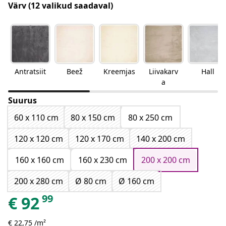
Värv
(12 valikud saadaval)
Antratsiit
Beež
Kreemjas
Liivakarv
Hall
a
Suurus
60 x 110 cm
80 x 150 cm
80 x 250 cm
120 x 120 cm
120 x 170 cm
140 x 200 cm
160 x 160 cm
160 x 230 cm
200 x 200 cm
200 x 280 cm
Ø 80 cm
Ø 160 cm
99
€
92
€ 22,75 /m²