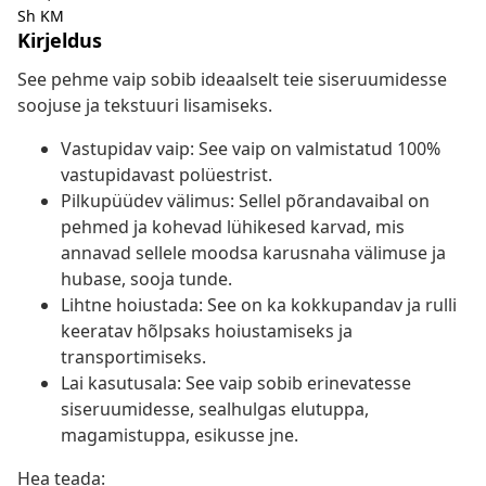
Sh KM
Kirjeldus
See pehme vaip sobib ideaalselt teie siseruumidesse
soojuse ja tekstuuri lisamiseks.
Vastupidav vaip: See vaip on valmistatud 100%
vastupidavast polüestrist.
Pilkupüüdev välimus: Sellel põrandavaibal on
pehmed ja kohevad lühikesed karvad, mis
annavad sellele moodsa karusnaha välimuse ja
hubase, sooja tunde.
Lihtne hoiustada: See on ka kokkupandav ja rulli
keeratav hõlpsaks hoiustamiseks ja
transportimiseks.
Lai kasutusala: See vaip sobib erinevatesse
siseruumidesse, sealhulgas elutuppa,
magamistuppa, esikusse jne.
Hea teada: