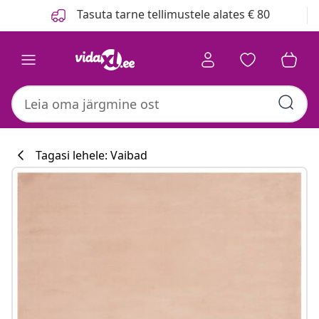
Eelmine
Järgmine
Tasuta tarne tellimustele alates € 80
Tagasi lehele: Vaibad
Köögikollektsi
#sharemevidaxl