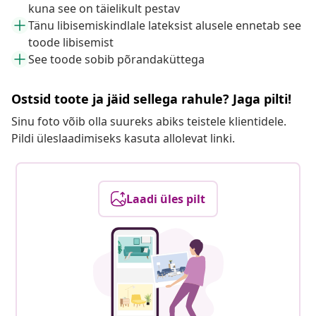
kuna see on täielikult pestav
Tänu libisemiskindlale lateksist alusele ennetab see
toode libisemist
See toode sobib põrandaküttega
Ostsid toote ja jäid sellega rahule? Jaga pilti!
Sinu foto võib olla suureks abiks teistele klientidele.
Pildi üleslaadimiseks kasuta allolevat linki.
Laadi üles pilt