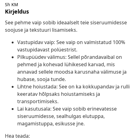
Sh KM
Kirjeldus
See pehme vaip sobib ideaalselt teie siseruumidesse
soojuse ja tekstuuri lisamiseks.
Vastupidav vaip: See vaip on valmistatud 100%
vastupidavast polüestrist.
Pilkupüüdev välimus: Sellel põrandavaibal on
pehmed ja kohevad lühikesed karvad, mis
annavad sellele moodsa karusnaha välimuse ja
hubase, sooja tunde.
Lihtne hoiustada: See on ka kokkupandav ja rulli
keeratav hõlpsaks hoiustamiseks ja
transportimiseks.
Lai kasutusala: See vaip sobib erinevatesse
siseruumidesse, sealhulgas elutuppa,
magamistuppa, esikusse jne.
Hea teada: