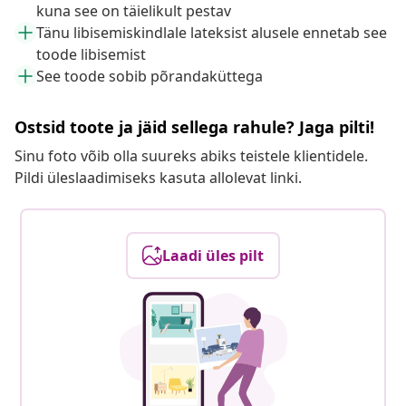
kuna see on täielikult pestav
Tänu libisemiskindlale lateksist alusele ennetab see
toode libisemist
See toode sobib põrandaküttega
Ostsid toote ja jäid sellega rahule? Jaga pilti!
Sinu foto võib olla suureks abiks teistele klientidele.
Pildi üleslaadimiseks kasuta allolevat linki.
Laadi üles pilt