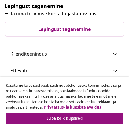
Lepingust taganemine
Esita oma tellimuse kohta tagastamissoov.
Lepingust taganemine
Klienditeenindus
Ettevõte
Kasutame küpsiseid veebisaidi nõuetekohaseks toimimiseks, sisu ja
vidaXL
reklaamide isikupärastamiseks, sotsiaalmeedia funktsioonide
pakkumiseks ning liikluse analüüsimiseks. Jagame teie infot meie
veebisaidi kasutamise kohta ka meie sotsiaalmeedia-, reklaami ja
Vaata rohkem
analüüsipartneritega.
Privaatsus- ja küpsiste avaldus
Luba kõik küpsised