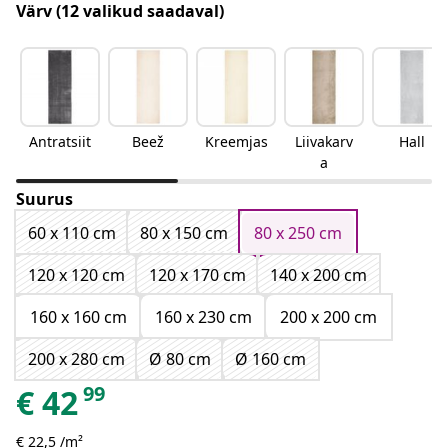
Värv
(12 valikud saadaval)
Antratsiit
Beež
Kreemjas
Liivakarv
Hall
a
Suurus
60 x 110 cm
80 x 150 cm
80 x 250 cm
120 x 120 cm
120 x 170 cm
140 x 200 cm
160 x 160 cm
160 x 230 cm
200 x 200 cm
200 x 280 cm
Ø 80 cm
Ø 160 cm
99
€
42
€ 22,5 /m²