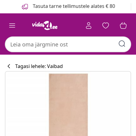
Eelmine
Järgmine
Tasuta tarne tellimustele alates € 80
Tagasi lehele: Vaibad
Köögikollektsi
#sharemevidaxl