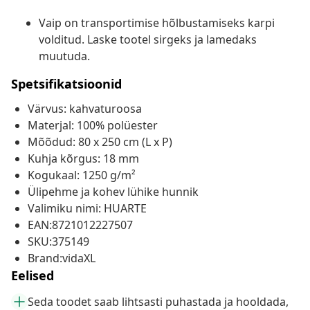
Vaip on transportimise hõlbustamiseks karpi
volditud. Laske tootel sirgeks ja lamedaks
muutuda.
Spetsifikatsioonid
Värvus: kahvaturoosa
Materjal: 100% polüester
Mõõdud: 80 x 250 cm (L x P)
Kuhja kõrgus: 18 mm
Kogukaal: 1250 g/m²
Ülipehme ja kohev lühike hunnik
Valimiku nimi: HUARTE
EAN:8721012227507
SKU:375149
Brand:vidaXL
Eelised
Seda toodet saab lihtsasti puhastada ja hooldada,