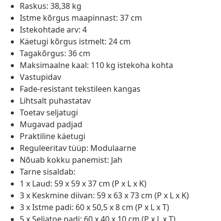
Raskus: 38,38 kg
Istme kõrgus maapinnast: 37 cm
Istekohtade arv: 4
Käetugi kõrgus istmelt: 24 cm
Tagakõrgus: 36 cm
Maksimaalne kaal: 110 kg istekoha kohta
Vastupidav
Fade-resistant tekstileen kangas
Lihtsalt puhastatav
Toetav seljatugi
Mugavad padjad
Praktiline käetugi
Reguleeritav tüüp: Modulaarne
Nõuab kokku panemist: Jah
Tarne sisaldab:
1 x Laud: 59 x 59 x 37 cm (P x L x K)
3 x Keskmine diivan: 59 x 63 x 73 cm (P x L x K)
3 x Istme padi: 60 x 50,5 x 8 cm (P x L x T)
5 x Seljatoe padi: 60 x 40 x 10 cm (P x L x T)