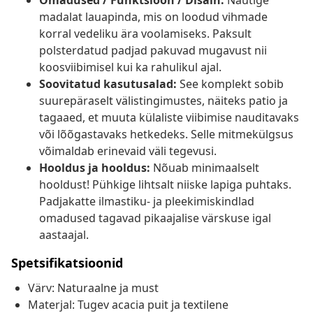
Omadused / Funktsioon / Disain:
Nautige
madalat lauapinda, mis on loodud vihmade
korral vedeliku ära voolamiseks. Paksult
polsterdatud padjad pakuvad mugavust nii
koosviibimisel kui ka rahulikul ajal.
Soovitatud kasutusalad:
See komplekt sobib
suurepäraselt välistingimustes, näiteks patio ja
tagaaed, et muuta külaliste viibimise nauditavaks
või lõõgastavaks hetkedeks. Selle mitmekülgsus
võimaldab erinevaid väli tegevusi.
Hooldus ja hooldus:
Nõuab minimaalselt
hooldust! Pühkige lihtsalt niiske lapiga puhtaks.
Padjakatte ilmastiku- ja pleekimiskindlad
omadused tagavad pikaajalise värskuse igal
aastaajal.
Spetsifikatsioonid
Värv: Naturaalne ja must
Materjal: Tugev acacia puit ja textilene