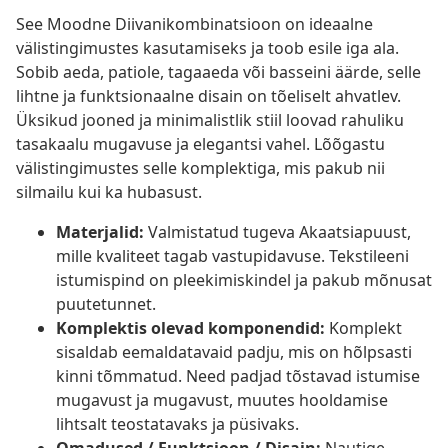
See Moodne Diivanikombinatsioon on ideaalne
välistingimustes kasutamiseks ja toob esile iga ala.
Sobib aeda, patiole, tagaaeda või basseini äärde, selle
lihtne ja funktsionaalne disain on tõeliselt ahvatlev.
Üksikud jooned ja minimalistlik stiil loovad rahuliku
tasakaalu mugavuse ja elegantsi vahel. Lõõgastu
välistingimustes selle komplektiga, mis pakub nii
silmailu kui ka hubasust.
Materjalid:
Valmistatud tugeva Akaatsiapuust,
mille kvaliteet tagab vastupidavuse. Tekstileeni
istumispind on pleekimiskindel ja pakub mõnusat
puutetunnet.
Komplektis olevad komponendid:
Komplekt
sisaldab eemaldatavaid padju, mis on hõlpsasti
kinni tõmmatud. Need padjad tõstavad istumise
mugavust ja mugavust, muutes hooldamise
lihtsalt teostatavaks ja püsivaks.