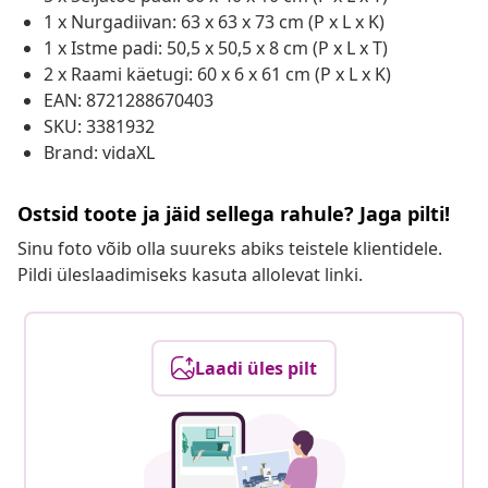
1 x Nurgadiivan: 63 x 63 x 73 cm (P x L x K)
1 x Istme padi: 50,5 x 50,5 x 8 cm (P x L x T)
2 x Raami käetugi: 60 x 6 x 61 cm (P x L x K)
EAN: 8721288670403
SKU: 3381932
Brand: vidaXL
Ostsid toote ja jäid sellega rahule? Jaga pilti!
Sinu foto võib olla suureks abiks teistele klientidele.
Pildi üleslaadimiseks kasuta allolevat linki.
Laadi üles pilt