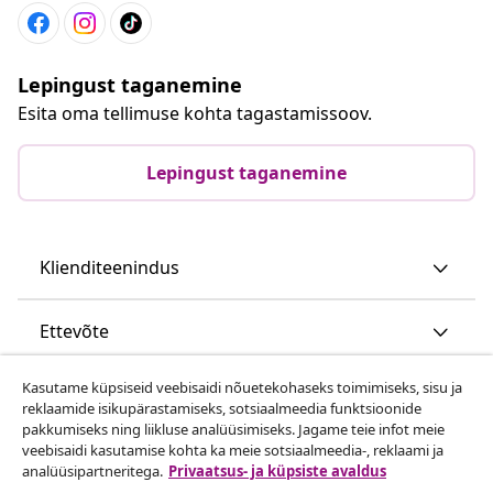
Lepingust taganemine
Esita oma tellimuse kohta tagastamissoov.
Lepingust taganemine
Klienditeenindus
Ettevõte
Kasutame küpsiseid veebisaidi nõuetekohaseks toimimiseks, sisu ja
vidaXL
reklaamide isikupärastamiseks, sotsiaalmeedia funktsioonide
pakkumiseks ning liikluse analüüsimiseks. Jagame teie infot meie
veebisaidi kasutamise kohta ka meie sotsiaalmeedia-, reklaami ja
Vaata rohkem
analüüsipartneritega.
Privaatsus- ja küpsiste avaldus