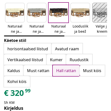
Naturaal
Naturaal
Naturaal
Looduslik
Valge ja
ne ja
ne ja
ne ja
ja beež
kreem
kreemjas
helehall
must
Käetoe stiil
horisontaalsed liistud
Avatud raam
Vertikaalsed liistud
Kumer
Ruudustik
Kaldus
Must rattan
Hall rattan
Must köis
Kohvi köis
99
€
320
Sh KM
Kirjeldus