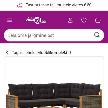
Eelmine
Järgmine
Tasuta tarne tellimustele alates € 80
Tagasi lehele: Mööblikomplektid
Köögikollektsi
#sharemevidaxl