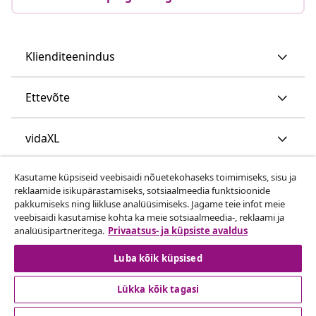
Klienditeenindus
Ettevõte
vidaXL
Kasutame küpsiseid veebisaidi nõuetekohaseks toimimiseks, sisu ja
Vaata rohkem
reklaamide isikupärastamiseks, sotsiaalmeedia funktsioonide
pakkumiseks ning liikluse analüüsimiseks. Jagame teie infot meie
veebisaidi kasutamise kohta ka meie sotsiaalmeedia-, reklaami ja
analüüsipartneritega.
Privaatsus- ja küpsiste avaldus
Luba kõik küpsised
Lükka kõik tagasi
© 2008-2026 vidaXL www.vidaxl.ee on vidaXL Marketplace
Europe B.V. veebileht