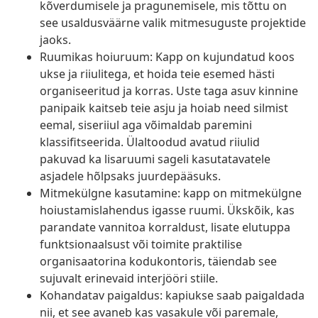
kõverdumisele ja pragunemisele, mis tõttu on
see usaldusväärne valik mitmesuguste projektide
jaoks.
Ruumikas hoiuruum: Kapp on kujundatud koos
ukse ja riiulitega, et hoida teie esemed hästi
organiseeritud ja korras. Uste taga asuv kinnine
panipaik kaitseb teie asju ja hoiab need silmist
eemal, siseriiul aga võimaldab paremini
klassifitseerida. Ülaltoodud avatud riiulid
pakuvad ka lisaruumi sageli kasutatavatele
asjadele hõlpsaks juurdepääsuks.
Mitmekülgne kasutamine: kapp on mitmekülgne
hoiustamislahendus igasse ruumi. Ükskõik, kas
parandate vannitoa korraldust, lisate elutuppa
funktsionaalsust või toimite praktilise
organisaatorina kodukontoris, täiendab see
sujuvalt erinevaid interjööri stiile.
Kohandatav paigaldus: kapiukse saab paigaldada
nii, et see avaneb kas vasakule või paremale,