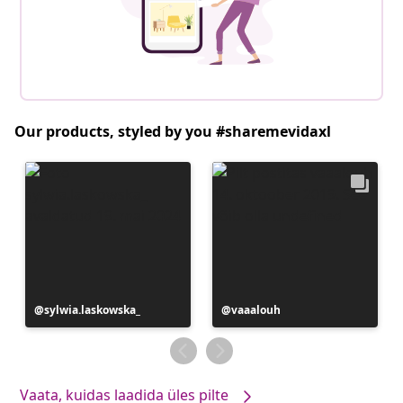
Our products, styled by you #sharemevidaxl
Postitus
sylwia.laskowska_
Postitus
vaaalouh
avaldatud
avaldatud
Vaata, kuidas laadida üles pilte