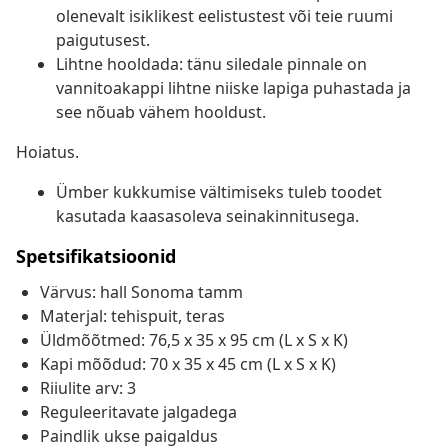
olenevalt isiklikest eelistustest või teie ruumi
paigutusest.
Lihtne hooldada: tänu siledale pinnale on
vannitoakappi lihtne niiske lapiga puhastada ja
see nõuab vähem hooldust.
Hoiatus.
Ümber kukkumise vältimiseks tuleb toodet
kasutada kaasasoleva seinakinnitusega.
Spetsifikatsioonid
Värvus: hall Sonoma tamm
Materjal: tehispuit, teras
Üldmõõtmed: 76,5 x 35 x 95 cm (L x S x K)
Kapi mõõdud: 70 x 35 x 45 cm (L x S x K)
Riiulite arv: 3
Reguleeritavate jalgadega
Paindlik ukse paigaldus