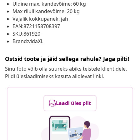
Üldine max. kandevõime: 60 kg
Max riiuli kandevõime: 20 kg
Vajalik kokkupanek: jah
EAN:8721158708397
SKU:861920
Brand:vidaXL
Ostsid toote ja jäid sellega rahule? Jaga pilti!
Sinu foto võib olla suureks abiks teistele klientidele.
Pildi üleslaadimiseks kasuta allolevat linki.
Laadi üles pilt