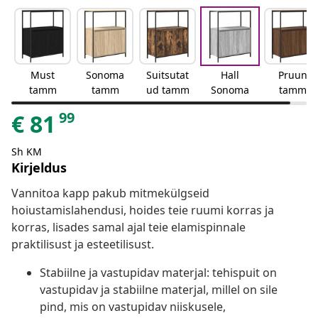
Must
Sonoma
Suitsutat
Hall
Pruun
tamm
tamm
ud tamm
Sonoma
tamm
99
€
81
Sh KM
Kirjeldus
Vannitoa kapp pakub mitmekülgseid
hoiustamislahendusi, hoides teie ruumi korras ja
korras, lisades samal ajal teie elamispinnale
praktilisust ja esteetilisust.
Stabiilne ja vastupidav materjal: tehispuit on
vastupidav ja stabiilne materjal, millel on sile
pind, mis on vastupidav niiskusele,