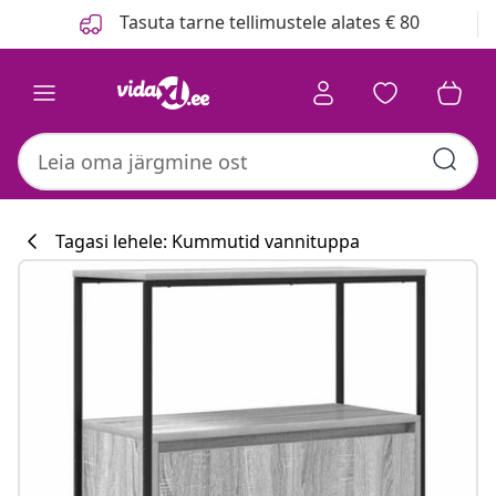
Eelmine
Järgmine
Tasuta tarne tellimustele alates € 80
Tagasi lehele: Kummutid vannituppa
Köögikollektsi
#sharemevidaxl