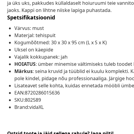
ja üks uks, pakkudes küllaldaselt hoiuruumi teie vanni
jaoks. Kappi on lihtne niiske lapiga puhastada.
Spetsifikatsioonid
Värvus: must
Materjal: tehispuit
Kogumõõtmed: 30 x 30 x 95 cm (L x S x K)
Uksel on käepide
Vajalik kokkupanek: jah
HOIATUS
: ümber minemise vältimiseks tuleb toodet
Märkus
: seina kruvid ja tüüblid ei kuulu komplekti. 
pole kindel, pidage nõu professionaaliga. Järgige hool
Lisateavet selle kohta, kuidas ennetada mööbli ümbe
EAN:8720286015636
SKU:802589
Brand:vidaXL
Ostsid toote ja jäid sellega rahule? Jaga pilti!