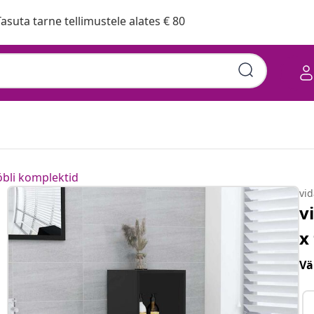
asuta tarne tellimustele alates € 80
bli komplektid
vi
v
x
Vä