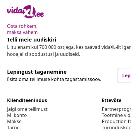
Osta rohkem,
maksa vähem
Telli meie uudiskiri
Liitu enam kui 700 000 ostjaga, kes saavad vidaXL-ilt ig
hooajalisi soodustusi ja uudiseid.
Lepingust taganemine
Lep
Esita oma tellimuse kohta tagastamissoov.
Klienditeenindus
Ettevõte
Jälgi oma tellimust
Partnerpro
Mi konto
Tootmine vid
Makse
Production f
Tarne
Turunduskoo