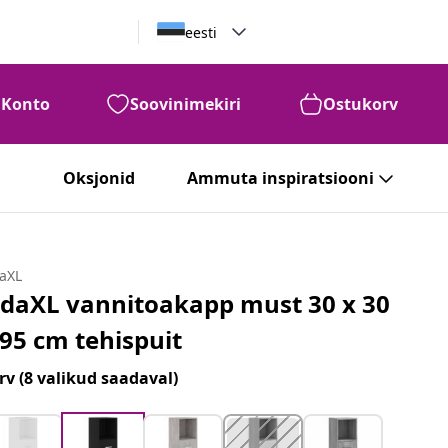
eesti
Konto
Soovinimekiri
Ostukorv
Oksjonid
Ammuta inspiratsiooni
daXL
idaXL vannitoakapp must 30 x 30
 95 cm tehispuit
rv
(8 valikud saadaval)