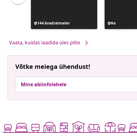
Postitus
144.kvadratmeter
Postitus
Ke
avaldatud
avaldatud
Vaata, kuidas laadida üles pilte
Võtke meiega ühendust!
Mine abiinfolehele