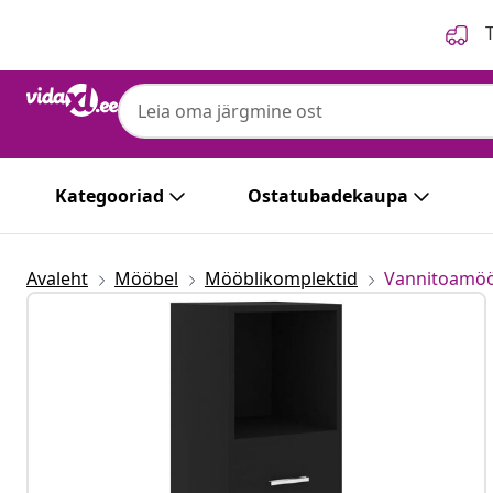
Eelmine
Järgmine
T
Kategooriad
Ostatubadekaupa
Avaleht
Mööbel
Mööblikomplektid
Vannitoamöö