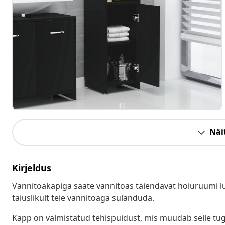
Näit
Kirjeldus
Vannitoakapiga saate vannitoas täiendavat hoiuruumi luu
täiuslikult teie vannitoaga sulanduda.
Kapp on valmistatud tehispuidust, mis muudab selle tuge