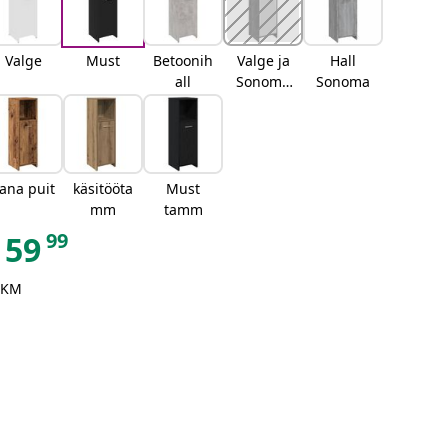
Valge
Must
Betoonih
Valge ja
Hall
all
Sonoma
Sonoma
tamm
ana puit
käsitööta
Must
mm
tamm
99
59
 KM