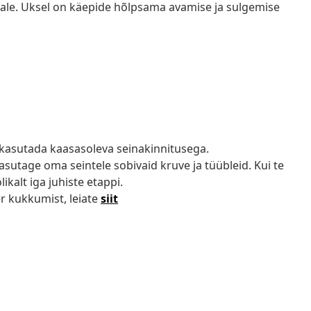
toale. Uksel on käepide hõlpsama avamise ja sulgemise
 kasutada kaasasoleva seinakinnitusega.
Kasutage oma seintele sobivaid kruve ja tüübleid. Kui te
ikalt iga juhiste etappi.
r kukkumist, leiate
siit