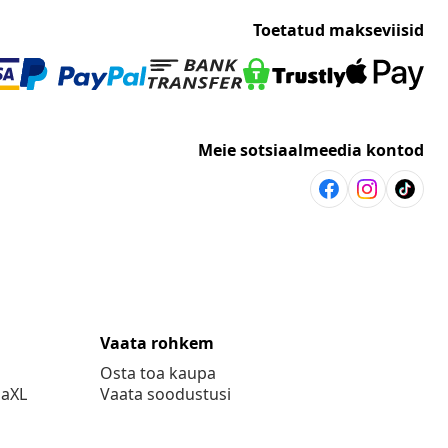
Toetatud makseviisid
Meie sotsiaalmeedia kontod
Vaata rohkem
Osta toa kaupa
daXL
Vaata soodustusi