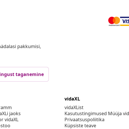
anädalasi pakkumisi,
ingust taganemine
vidaXL
gramm
vidaXList
aXLi jaoks
Kasutustingimused Müüja vi
or vidaXL
Privaatsuspoliitika
stoo
Küpsiste teave