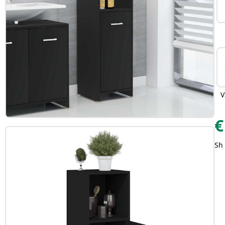
V
€
Sh