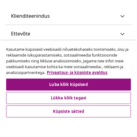
Klienditeenindus
Ettevõte
Kasutame küpsiseid veebisaidi nõuetekohaseks toimimiseks, sisu ja
vidaXL
reklaamide isikupärastamiseks, sotsiaalmeedia funktsioonide
pakkumiseks ning liikluse analüüsimiseks. Jagame teie infot meie
veebisaidi kasutamise kohta ka meie sotsiaalmeedia-, reklaami ja
Vaata rohkem
analüüsipartneritega.
Privaatsus- ja küpsiste avaldus
Luba kõik küpsised
Lükka kõik tagasi
Küpsiste sätted
© 2008-2026 vidaXL www.vidaxl.ee on vidaXL Marketplace
Europe B.V. veebileht