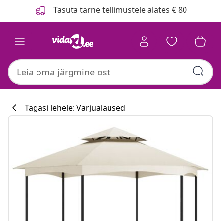
Eelmine
Järgmine
Tasuta tarne tellimustele alates € 80
Tagasi lehele: Varjualaused
Köögikollektsi
#sharemevidaxl