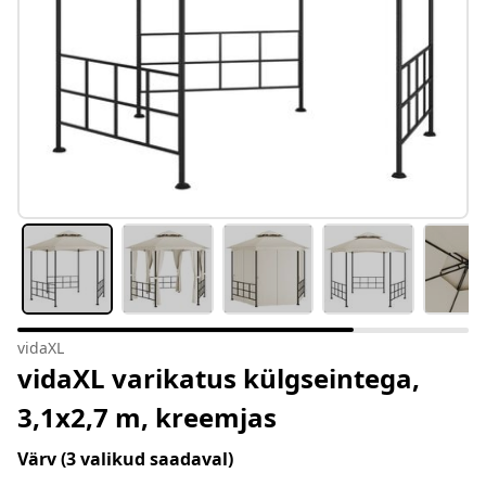
vidaXL
vidaXL varikatus külgseintega,
3,1x2,7 m, kreemjas
Värv
(3 valikud saadaval)