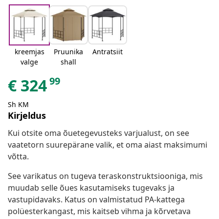
kreemjas
Pruunika
Antratsiit
valge
shall
99
€
324
Sh KM
Kirjeldus
Kui otsite oma õuetegevusteks varjualust, on see
vaatetorn suurepärane valik, et oma aiast maksimumi
võtta.
See varikatus on tugeva teraskonstruktsiooniga, mis
muudab selle õues kasutamiseks tugevaks ja
vastupidavaks. Katus on valmistatud PA-kattega
polüesterkangast, mis kaitseb vihma ja kõrvetava