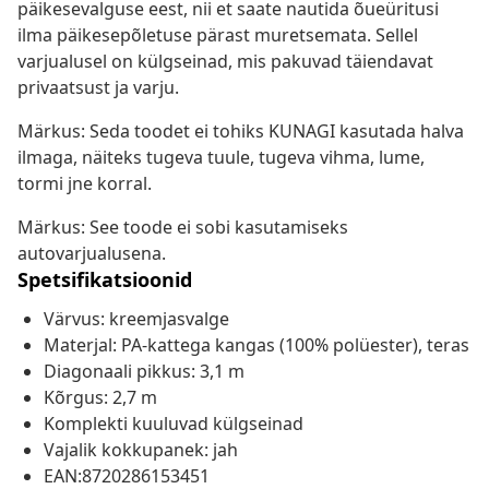
päikesevalguse eest, nii et saate nautida õueüritusi
ilma päikesepõletuse pärast muretsemata. Sellel
varjualusel on külgseinad, mis pakuvad täiendavat
privaatsust ja varju.
Märkus: Seda toodet ei tohiks KUNAGI kasutada halva
ilmaga, näiteks tugeva tuule, tugeva vihma, lume,
tormi jne korral.
Märkus: See toode ei sobi kasutamiseks
autovarjualusena.
Spetsifikatsioonid
Värvus: kreemjasvalge
Materjal: PA-kattega kangas (100% polüester), teras
Diagonaali pikkus: 3,1 m
Kõrgus: 2,7 m
Komplekti kuuluvad külgseinad
Vajalik kokkupanek: jah
EAN:8720286153451