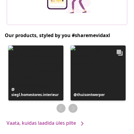
Our products, styled by you #sharemevidaxl
Postitus
siegl.homestores.interieur
avaldatud
Postitus
thuisontwerper
avaldatud
Vaata, kuidas laadida üles pilte