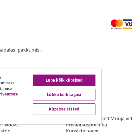
anädalasi pakkumisi,
a
ingust taganemine
Luba kõik küpsised
kumiseks
utamise
rivaatsus-
Lükka kõik tagasi
vidaXL
Küpsiste sätted
gramm
vidaXList
aXLi jaoks
Kasutustingimused Müüja vi
or vidaXL
Privaatsuspoliitika
stoo
Küpsiste teave