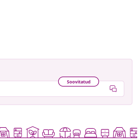
ud
Soovitatud