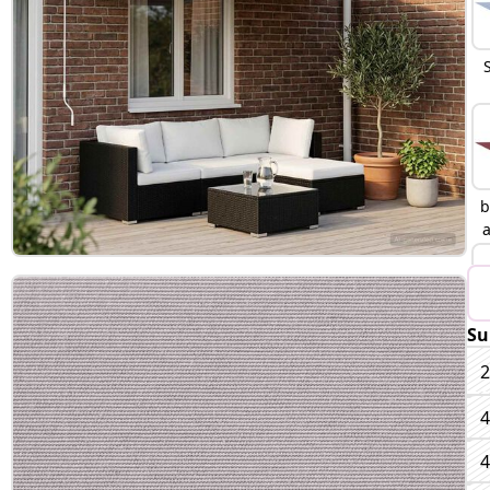
b
Su
2
4
4