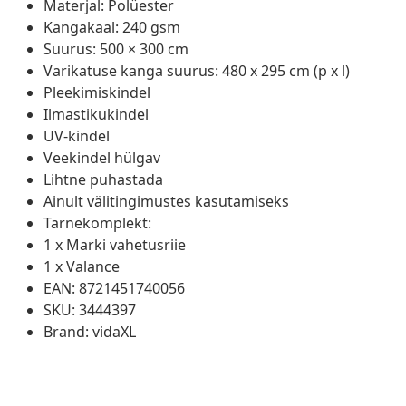
Materjal: Polüester
Kangakaal: 240 gsm
Suurus: 500 × 300 cm
Varikatuse kanga suurus: 480 x 295 cm (p x l)
Pleekimiskindel
Ilmastikukindel
UV-kindel
Veekindel hülgav
Lihtne puhastada
Ainult välitingimustes kasutamiseks
Tarnekomplekt:
1 x Marki vahetusriie
1 x Valance
EAN: 8721451740056
SKU: 3444397
Brand: vidaXL