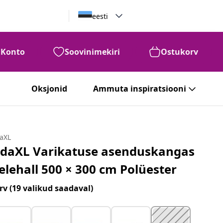
eesti
Konto
Soovinimekiri
Ostukorv
99
€
100
Oksjonid
Ammuta inspiratsiooni
daXL
idaXL Varikatuse asenduskangas
elehall 500 × 300 cm Polüester
rv
(19 valikud saadaval)