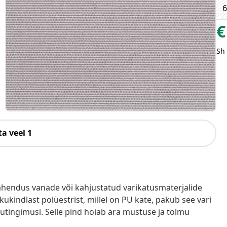
6
€
Sh
a veel 1
endus vanade või kahjustatud varikatusmaterjalide
kukindlast polüestrist, millel on PU kate, pakub see vari
kutingimusi. Selle pind hoiab ära mustuse ja tolmu