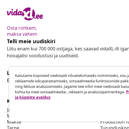
Osta rohkem,
maksa vähem
Telli meie uudiskiri
Liitu enam kui 700 000 ostjaga, kes saavad vidaXL-ilt ig
hooajalisi soodustusi ja uudiseid.
Lepingust taganemine
Kasutame küpsiseid veebisaidi nõuetekohaseks toimimiseks, sisu j
Lep
Esita oma tellimuse kohta tagastamissoov.
reklaamide isikupärastamiseks, sotsiaalmeedia funktsioonide pak
ning liikluse analüüsimiseks. Jagame teie infot meie veebisaidi kas
kohta ka meie sotsiaalmeedia-, reklaami ja analüüsipartneritega.
P
ja küpsiste avaldus
Klienditeenindus
Ettevõte
Jälgi oma tellimust
Partnerpro
Mi konto
Tootmine vid
Makse
Production f
Tarne
Turunduskoo