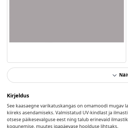
Näit
Kirjeldus
See kaasaegne varikatuskangas on omamoodi mugav lah
kiireks asendamiseks. Valmistatud UV-kindlast ja ilmasti
otsese päikesevalguse eest ning talub erinevaid ilmasti
kogunemise, muutes igapäevase hoolduse lihtsaks.