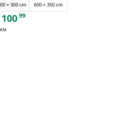
00 × 300 cm
600 × 350 cm
ja kollane
ja valge
99
100
 KM