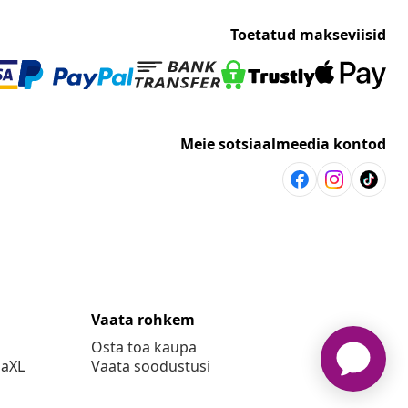
Toetatud makseviisid
Meie sotsiaalmeedia kontod
Vaata rohkem
Osta toa kaupa
daXL
Vaata soodustusi