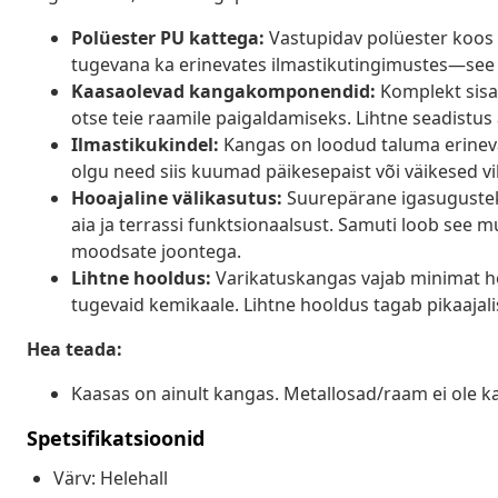
Polüester PU kattega:
Vastupidav polüester koos P
tugevana ka erinevates ilmastikutingimustes—see o
Kaasaolevad kangakomponendid:
Komplekt sisa
otse teie raamile paigaldamiseks. Lihtne seadistus a
Ilmastikukindel:
Kangas on loodud taluma erineva
olgu need siis kuumad päikesepaist või väikesed v
Hooajaline välikasutus:
Suurepärane igasugustek
aia ja terrassi funktsionaalsust. Samuti loob see 
moodsate joontega.
Lihtne hooldus:
Varikatuskangas vajab minimat ho
tugevaid kemikaale. Lihtne hooldus tagab pikaajal
Hea teada:
Kaasas on ainult kangas. Metallosad/raam ei ole k
Spetsifikatsioonid
Värv: Helehall