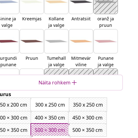
Sinine ja
Kreemjas
Kollane
Antratsiit
oranž ja
valge
ja valge
pruun
urgundi
Pruun
Tumehall
Mitmevär
Punane
apunane
ja valge
viline
ja valge
Näita rohkem
urus
Sinine ja
Oranž ja
Must
Beež
Valge
oranž
must
50 x 200 cm
300 x 250 cm
350 x 250 cm
00 × 300 cm
400 × 350 cm
450 × 300 cm
50 × 350 cm
500 × 300 cm
500 × 350 cm
Helehall
Punane
Roheline
Roheline