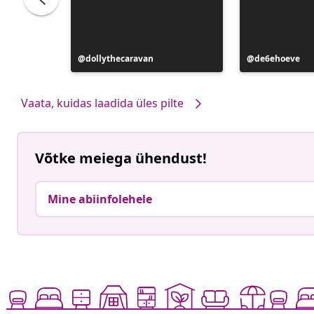
bolya
Postitus
dollythecaravan
Postitus
de6ehoeve
avaldatud
avaldatud
Vaata, kuidas laadida üles pilte
Võtke meiega ühendust!
Mine abiinfolehele