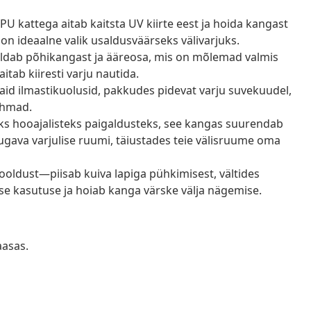
U kattega aitab kaitsta UV kiirte eest ja hoida kangast
n ideaalne valik usaldusväärseks välivarjuks.
ldab põhikangast ja ääreosa, mis on mõlemad valmis
itab kiiresti varju nautida.
id ilmastikuolusid, pakkudes pidevat varju suvekuudel,
ihmad.
s hooajalisteks paigaldusteks, see kangas suurendab
mugava varjulise ruumi, täiustades teie välisruume oma
oldust—piisab kuiva lapiga pühkimisest, vältides
ise kasutuse ja hoiab kanga värske välja nägemise.
aasas.