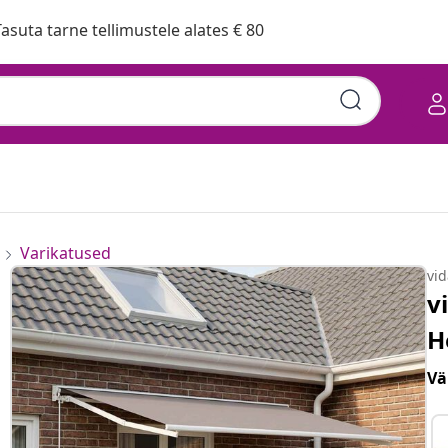
asuta tarne tellimustele alates € 80
 500 × 300 cm Polüester
Varikatused
vi
v
H
Vä